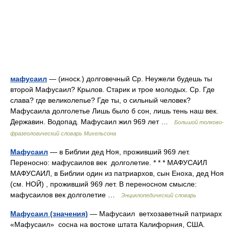
мафусаил
— (иноск.) долговечный Ср. Неужели будешь ты
второй Мафусаил? Крылов. Старик и трое молодых. Ср. Где
слава? где великолепье? Где ты, о сильный человек?
Мафусаила долголетье Лишь было б сон, лишь тень наш век.
Державин. Водопад. Мафусаил жил 969 лет …
Большой толково-
фразеологический словарь Михельсона
Мафусаил
— в Библии дед Ноя, проживший 969 лет.
Переносно: мафусаилов век долголетие. * * * МАФУСАИЛ
МАФУСАИЛ, в Библии один из патриархов, сын Еноха, дед Ноя
(см. НОЙ) , проживший 969 лет. В переносном смысле:
мафусаилов век долголетие …
Энциклопедический словарь
Мафусаил (значения)
— Мафусаил ветхозаветный патриарх
«Мафусаил» сосна на востоке штата Калифорния, США.