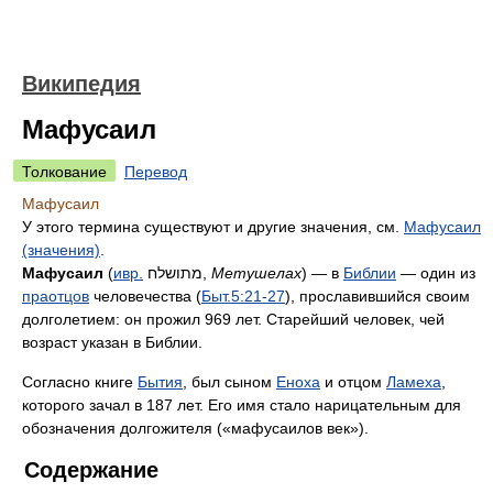
Википедия
Мафусаил
Толкование
Перевод
Мафусаил
У этого термина существуют и другие значения, см.
Мафусаил
(значения)
.
Мафусаил
(
ивр.
מתושלח
‎,
Метушелах
) — в
Библии
— один из
праотцов
человечества (
Быт.
5:21-27
), прославившийся своим
долголетием: он прожил 969 лет. Старейший человек, чей
возраст указан в Библии.
Согласно книге
Бытия
, был сыном
Еноха
и отцом
Ламеха
,
которого зачал в 187 лет. Его имя стало нарицательным для
обозначения долгожителя («мафусаилов век»).
Содержание