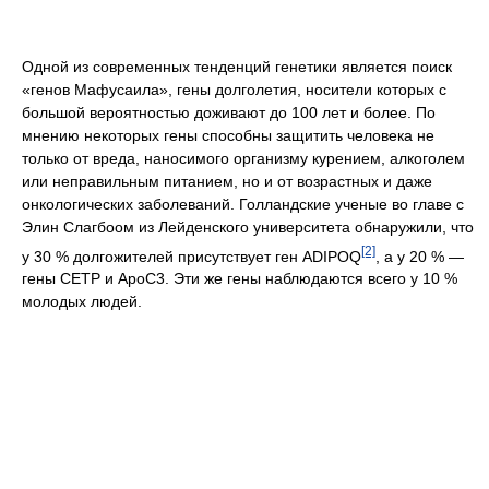
Одной из современных тенденций генетики является поиск
«генов Мафусаила», гены долголетия, носители которых с
большой вероятностью доживают до 100 лет и более. По
мнению некоторых гены способны защитить человека не
только от вреда, наносимого организму курением, алкоголем
или неправильным питанием, но и от возрастных и даже
онкологических заболеваний. Голландские ученые во главе с
Элин Слагбоом из Лейденского университета обнаружили, что
[2]
у 30 % долгожителей присутствует ген ADIPOQ
, а у 20 % —
гены CETP и ApoC3. Эти же гены наблюдаются всего у 10 %
молодых людей.