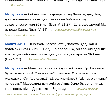
Национальный лес Инио Мафусаил одно из древнейших дере
…
Википедия
Мафусаил
— библейский патриарх, отец Ламеха, дед Ноя;
долговечнейший из людей, так как по библейскому
свидетельству жил 969 лет (Быт. V, 21 27). Есть еще другой М.,
из рода Каина (Быт. IV, 18) …
Энциклопедический словарь Ф.А.
Брокгауза и И.А. Ефрона
МАФУСАИЛ
— в Ветхом Завете, отец Ламеха, дед Ноя и
потомок Сифа (Быт 5:21 27). По преданию, он прожил дольше
всех когда либо живших людей, достигнув возраста 969 лет
(Быт 5:27) …
Энциклопедия Кольера
Мафусаил
— Маѳусаилъ (иноск.) долговѣчный. Ср. Неужели
будешь ты второй Маѳусаилъ? Крыловъ. Старикъ и трое
молодыхъ. Ср. Гдѣ слава? гдѣ великолѣпье? Гдѣ ты, о сильный
человѣкъ? Маѳусаила долголѣтье Лишь было бъ сонъ, лишь
тѣнь нашъ вѣкъ. Державинъ. Водопадъ …
Большой толково-
фразеологический словарь Михельсона (оригинальная орфография)