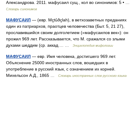
Александрова. 2011. мафусаил сущ., кол во синонимов: 5 • …
Словарь синонимов
МАФУСАИЛ
— (евр. Mçtûðçlah), в ветхозаветных преданиях
один из патриархов, праотцев человечества (Быт. 5, 21 27),
прославившийся своим долголетием («мафусаилов век»): он
прожил 969 лет. Рассказывается, что М. сражался со злыми
духами шеддим (ср. аккад.… …
Энциклопедия мифологии
МАФУСАИЛ
— евр. Имя человека, достигшего 969 лет.
Объяснение 25000 иностранных слов, вошедших в
употребление в русский язык, с означением их корней.
Михельсон А.Д., 1865 …
Словарь иностранных слов русского языка