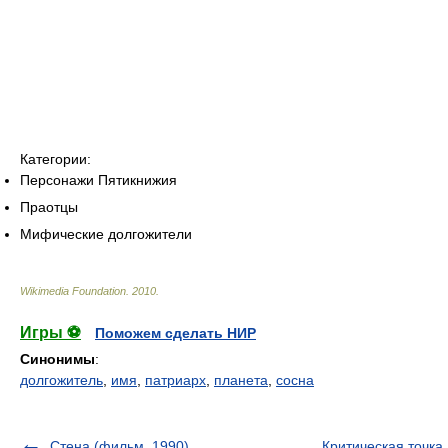
Категории:
Персонажи Пятикнижия
Праотцы
Мифические долгожители
Wikimedia Foundation
.
2010
.
Игры ⚽
Поможем сделать НИР
Синонимы
:
долгожитель
,
имя
,
патриарх
,
планета
,
сосна
Стена (фильм, 1990)
Критическая точка