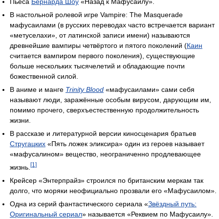
Пьеса
Бернарда Шоу
«Назад к Мафусаилу».
В настольной ролевой игре Vampire: The Masquerade
мафусаилами (в русских переводах часто встречается вариант
«метуселахи», от латинской записи имени) называются
древнейшие вампиры четвёртого и пятого поколений (
Каин
считается вампиром первого поколения), существующие
больше нескольких тысячелетий и обладающие почти
божественной силой.
В аниме и манге
Trinity Blood
«мафусаилами» сами себя
называют люди, заражённые особым вирусом, дарующим им,
помимо прочего, сверхъестественную продолжительность
жизни.
В рассказе и литературной версии киносценария братьев
Стругацких
«Пять ложек эликсира» один из героев называет
«мафусалином» вещество, неограниченно продлевающее
[1]
жизнь.
Крейсер «Энтерпрайз» строился по британским меркам так
долго, что моряки неофициально прозвали его «Мафусаилом».
Одна из серий фантастического сериала «
Звёздный путь:
Оригинальный сериал
» называется «Реквием по Мафусаилу».