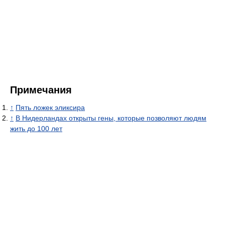
Примечания
↑
Пять ложек эликсира
↑
В Нидерландах открыты гены, которые позволяют людям
жить до 100 лет