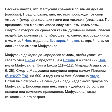
Рассказывается, что Мафусаил сражался со злыми духами
(
шеддим
); Предположительно, его имя происходит от слов
«мавет» (смерть) и «шелах» (меч) или «шалах» (отсылать). По
преданию, его молитва имела силу отгонять, «отсылать»
смерть, с которой он сражался как бы духовным мечом, спасая
людей. Его молитва за погибающее человечество, соединяясь
с молитвой
Ноя
, отдаляла
Всемирный потоп
, который начался
лишь после смерти Мафусаила.
Мафусаил доходил до «пределов земли», чтобы узнать от
своего отца
Еноха
о предстоящем
Потопе
и о спасении
Ноя
,
внука Мафусаила (Книга Еноха 111—112, Мидраш Агада к Быт.
6, 25). Смерть Мафусаила наступила перед самым Потопом
(
Быт.
6:27
;
7:6
), на 600-м году жизни Ноя. Согласно
Агаде
,
Потоп был отсрочен на семь дней ради недельного траура по
Мафусаилу. Впоследствии некоторые иудейские богословы
ставили под сомнение праведность Мафусаила, также
ссылаясь на его возраст.