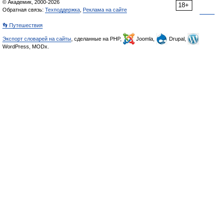
© Академик, 2000-2026
18+
Обратная связь:
Техподдержка
,
Реклама на сайте
👣 Путешествия
Экспорт словарей на сайты
, сделанные на PHP,
Joomla,
Drupal,
WordPress, MODx.