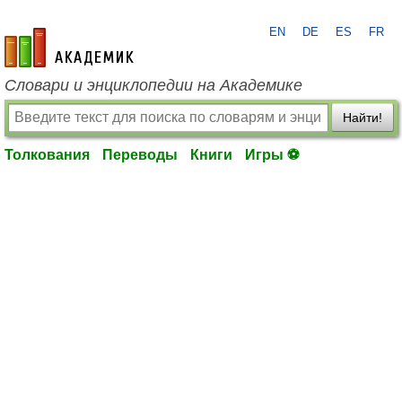
EN
DE
ES
FR
academic.ru
Словари и энциклопедии на Академике
Найти!
Толкования
Переводы
Книги
Игры ⚽