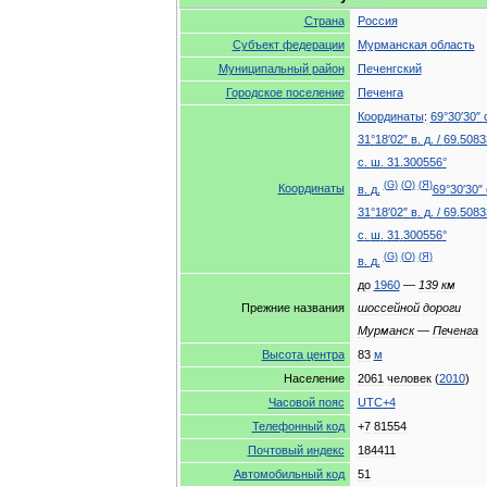
Страна
Россия
Субъект
федерации
Мурманская
область
Муниципальный
район
Печенгский
Городское
поселение
Печенга
Координаты
:
69
°
30
′
30
″
31
°
18
′
02
″
в
.
д
.
/
69
.
5083
с
.
ш
.
31
.
300556
°
(
G
)
(
O
)
(
Я
)
Координаты
в
.
д
.
69
°
30
′
30
″
31
°
18
′
02
″
в
.
д
.
/
69
.
5083
с
.
ш
.
31
.
300556
°
(
G
)
(
O
)
(
Я
)
в
.
д
.
до
1960
—
139
км
Прежние
названия
шоссейной
дороги
Мурманск
—
Печенга
Высота
центра
83
м
Население
2061
человек
(
2010
)
Часовой
пояс
UTC
+
4
Телефонный
код
+
7
81554
Почтовый
индекс
184411
Автомобильный
код
51