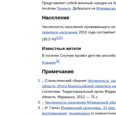
Представляет
собой
военный
городок
на
б
посёлка
Печенга
.
Добраться
из
Мурманска
Население
Численность
населения
проживающего
на
переписи
населения
2010
года
составляет
[
1
]
[
2
]
(
30
,
5
%)
.
Известные
жители
В
посёлке
Спутник
провёл
детство
российс
[
3
]
Кузьмин
.
Примечания
↑
Статистический
сборник
Численность
,
ра
области
.
Итоги
Всероссийской
переписи
н
статистики
,
Территориальный
орган
Федер
области
.
Мурманск
,
2012
—
75
с
.
↑
Численность
населения
Мурманской
обл
↑
И
.
Ганин
Мурманский
календарь:
31
мая
воспоминания
.
Архивировано
из
первоисточни