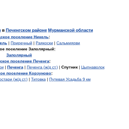
ы
в
Печенгском
районе
Мурманской
области
дское
поселение
Никель
:
ель
|
Приречный
|
Раякоски
|
Сальмиярви
ое
поселение
Заполярный:
Заполярный
ское
поселение
Печенга
:
ри
|
Печенга
|
Печенга
(
ж
/
д
ст
.)
|
Спутник
|
Цыпнаволок
кое
поселение
Корзуново
:
остари
(
ж
/
д
ст
.)
|
Титовка
|
Путевая
Усадьба
9
км