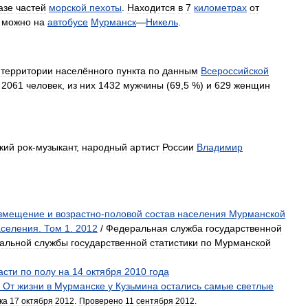
азе
частей
морской
пехоты
.
Находится
в
7
километрах
от
можно
на
автобусе
Мурманск
—
Никель
.
территории
населённого
пункта
по
данным
Всероссийской
2061
человек
,
из
них
1432
мужчины
(
69
,
5
%)
и
629
женщин
кий
рок
-
музыкант
,
народный
артист
России
Владимир
змещение
и
возрастно
-
половой
состав
населения
Мурманской
аселения
.
Том
1
.
2012
/
Федеральная
служба
государственной
альной
службы
государственной
статистики
по
Мурманской
асти
по
полу
на
14
октября
2010
года
.
От
жизни
в
Мурманске
у
Кузьмина
остались
самые
светлые
ка
17
октября
2012
.
Проверено
11
сентября
2012
.