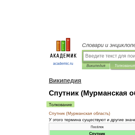
Словари и энциклоп
academic.ru
Википедия
Толкования
Википедия
Спутник (Мурманская о
Толкование
Спутник
(
Мурманская
область
)
У
этого
термина
существуют
и
другие
знач
Посёлок
Спутник