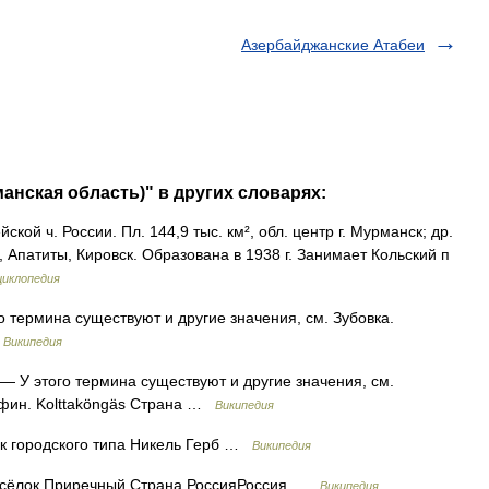
Азербайджанские Атабеи
анская область)" в других словарях:
ской ч. России. Пл. 144,9 тыс. км², обл. центр г. Мурманск; др.
 Апатиты, Кировск. Образована в 1938 г. Занимает Кольский п
циклопедия
 термина существуют и другие значения, см. Зубовка.
…
Википедия
— У этого термина существуют и другие значения, см.
 фин. Kolttaköngäs Страна …
Википедия
 городского типа Никель Герб …
Википедия
ёлок Приречный Страна РоссияРоссия …
Википедия