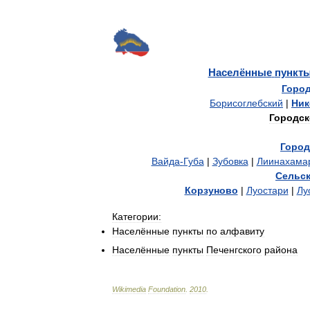
Населённые
пункт
Горо
Борисоглебский
|
Ник
Городск
Город
Вайда
-
Губа
|
Зубовка
|
Лиинахама
Сельс
Корзуново
|
Луостари
|
Лу
Категории:
Населённые
пункты
по
алфавиту
Населённые
пункты
Печенгского
района
Wikimedia
Foundation
.
2010
.