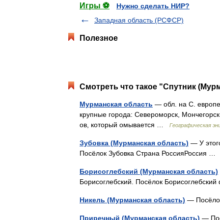
Игры ⚽
Нужно сделать НИР?
Западная область (РСФСР)
Полезное
Смотреть что такое "Спутник (Мурм
Мурманская область
— обл. на С. европей
крупные города: Североморск, Мончегорск,
ов, который омывается …
Географическая эн
Зубовка (Мурманская область)
— У этого
Посёлок Зубовка Страна РоссияРоссия 
Борисоглебский (Мурманская область)
Борисоглебский. Посёлок Борисоглебский
Никель (Мурманская область)
— Посёлок
Приречный (Мурманская область)
— Пос