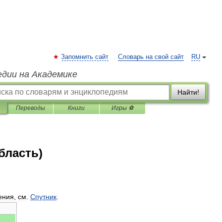
Запомнить сайт
Словарь на свой сайт
RU
едии на Академике
Найти!
Переводы
Книги
Игры ⚽
бласть)
ения
,
см
.
Спутник
.