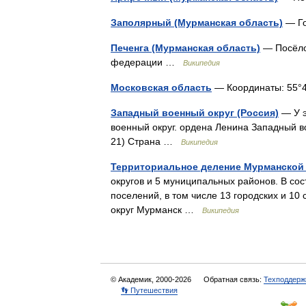
Заполярный (Мурманская область)
— Го
Печенга (Мурманская область)
— Посёлок
федерации …
Википедия
Московская область
— Координаты: 55°42′
Западный военный округ (Россия)
— У э
военный округ. ордена Ленина Западный в
21) Страна …
Википедия
Территориальное деление Мурманской
округов и 5 муниципальных районов. В со
поселений, в том числе 13 городских и 10 
округ Мурманск …
Википедия
© Академик, 2000-2026
Обратная связь:
Техподдерж
👣 Путешествия