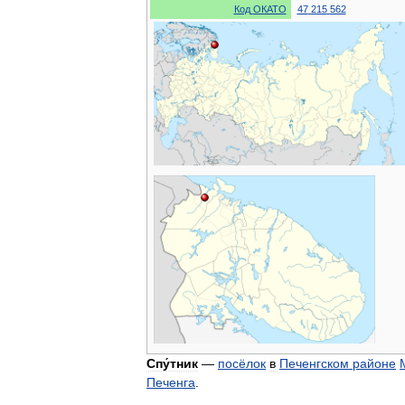
Код
ОКАТО
47
215
562
Спу́тник
—
посёлок
в
Печенгском
районе
Печенга
.