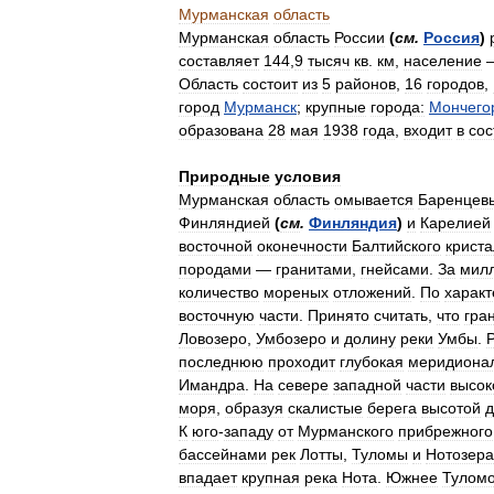
Мурманская
область
Мурманская
область
России
(
см
.
Россия
)
составляет
144
,
9
тысяч
кв
.
км
,
население
Область
состоит
из
5
районов
,
16
городов
,
город
Мурманск
;
крупные
города:
Мончего
образована
28
мая
1938
года
,
входит
в
сос
Природные
условия
Мурманская
область
омывается
Баренцев
Финляндией
(
см
.
Финляндия
)
и
Карелией
восточной
оконечности
Балтийского
криста
породами
—
гранитами
,
гнейсами
.
За
мил
количество
мореных
отложений
.
По
характ
восточную
части
.
Принято
считать
,
что
гра
Ловозеро
,
Умбозеро
и
долину
реки
Умбы
.
последнюю
проходит
глубокая
меридиона
Имандра
.
На
севере
западной
части
высок
моря
,
образуя
скалистые
берега
высотой
д
К
юго
-
западу
от
Мурманского
прибрежного
бассейнами
рек
Лотты
,
Туломы
и
Нотозера
впадает
крупная
река
Нота
.
Южнее
Тулом