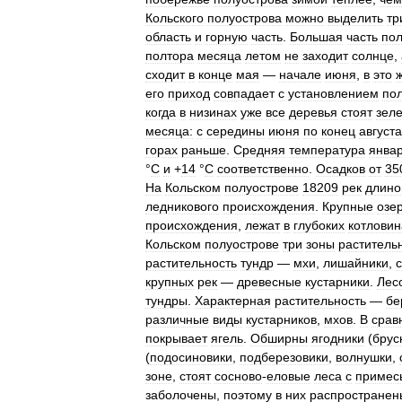
Кольского
полуострова
можно
выделить
тр
область
и
горную
часть
.
Большая
часть
пол
полтора
месяца
летом
не
заходит
солнце
,
сходит
в
конце
мая
—
начале
июня
,
в
это
его
приход
совпадает
с
установлением
по
когда
в
низинах
уже
все
деревья
стоят
зел
месяца:
с
середины
июня
по
конец
августа
горах
раньше
.
Средняя
температура
янва
°
С
и
+
14
°
С
соответственно
.
Осадков
от
35
На
Кольском
полуострове
18209
рек
длино
ледникового
происхождения
.
Крупные
озе
происхождения
,
лежат
в
глубоких
котловин
Кольском
полуострове
три
зоны
раститель
растительность
тундр
—
мхи
,
лишайники
,
крупных
рек
—
древесные
кустарники
.
Лес
тундры
.
Характерная
растительность
—
бе
различные
виды
кустарников
,
мхов
.
В
срав
покрывает
ягель
.
Обширны
ягодники
(
брус
(
подосиновики
,
подберезовики
,
волнушки
,
зоне
,
стоят
сосново
-
еловые
леса
с
примес
заболочены
,
поэтому
в
них
распространен