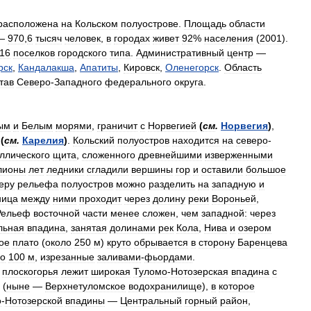
расположена
на
Кольском
полуострове
.
Площадь
области
—
970
,
6
тысяч
человек
,
в
городах
живет
92
%
населения
(
2001
).
16
поселков
городского
типа
.
Административный
центр
—
рск
,
Кандалакша
,
Апатиты
,
Кировск
,
Оленегорск
.
Область
тав
Северо
-
Западного
федерального
округа
.
ым
и
Белым
морями
,
граничит
с
Норвегией
(
см
.
Норвегия
)
,
(
см
.
Карелия
)
.
Кольский
полуостров
находится
на
северо
-
ллического
щита
,
сложенного
древнейшими
изверженными
лионы
лет
ледники
сгладили
вершины
гор
и
оставили
большое
еру
рельефа
полуостров
можно
разделить
на
западную
и
ница
между
ними
проходит
через
долину
реки
Вороньей
,
Рельеф
восточной
части
менее
сложен
,
чем
западной:
через
льная
впадина
,
занятая
долинами
рек
Кола
,
Нива
и
озером
ое
плато
(
около
250
м
)
круто
обрывается
в
сторону
Баренцева
о
100
м
,
изрезанные
заливами
-
фьордами
.
плоскогорья
лежит
широкая
Туломо
-
Нотозерская
впадина
с
(
ныне
—
Верхнетуломское
водохранилище
),
в
которое
о
-
Нотозерской
впадины
—
Центральный
горный
район
,