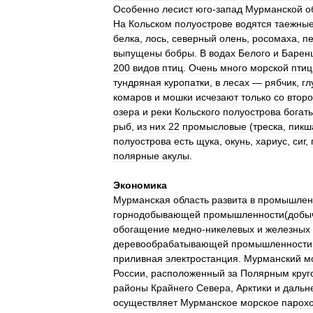
Особенно
лесист
юго
-
запад
Мурманской
о
На
Кольском
полуострове
водятся
таежны
белка
,
лось
,
северный
олень
,
росомаха
,
п
выпущены
бобры
.
В
водах
Белого
и
Барен
200
видов
птиц
.
Очень
много
морской
птиц
тундряная
куропатки
,
в
лесах
—
рябчик
,
гл
комаров
и
мошки
исчезают
только
со
втор
озера
и
реки
Кольского
полуострова
богат
рыб
,
из
них
22
промысловые
(
треска
,
пикш
полуострова
есть
щука
,
окунь
,
хариус
,
сиг
,
полярные
акулы
.
Экономика
Мурманская
область
развита
в
промышлен
горнодобывающей
промышленности
(
добы
обогащение
медно
-
никелевых
и
железных
деревообрабатывающей
промышленности
приливная
электростанция
.
Мурманский
м
России
,
расположенный
за
Полярным
круг
районы
Крайнего
Севера
,
Арктики
и
дальн
осуществляет
Мурманское
морское
парох