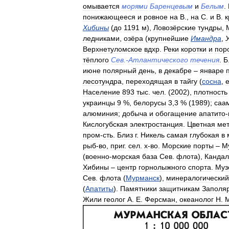
омывается
морями
Баренцевым
и
Белым
.
понижающееся
и
ровное
на
В
.,
на
С
.
и
В
.
к
Хибины
(
до
1191
м
),
Ловозёрские
тундры
,
ледниками
,
озёра
(
крупнейшие
Имандра
,
Верхнетуломское
вдхр
.
Реки
коротки
и
пор
тёплого
Сев
.-
Атлантического
течения
.
Б
июне
полярный
день
,
в
декабре
–
январе
лесотундра
,
переходящая
в
тайгу
(
сосна
,
Население
893
тыс
.
чел
. (
2002
),
плотность
украинцы
9
%,
белорусы
3
,
3
% (
1989
);
саа
алюминия
;
добыча
и
обогащение
апатито
-
Кислогубская
электростанция
.
Цветная
мет
пром
-
сть
.
Близ
г
.
Никель
самая
глубокая
в
рыб
-
во
,
приг
.
сел
.
х
-
во
.
Морские
порты
–
М
(
военно
-
морская
база
Сев
.
флота
),
Канда
Хибины
–
центр
горнолыжного
спорта
.
Муз
Сев
.
флота
(
Мурманск
),
минералогический
(
Апатиты
).
Памятники
защитникам
Заполя
Жили
геолог
А
.
Е
.
Ферсман
,
океанолог
Н
.