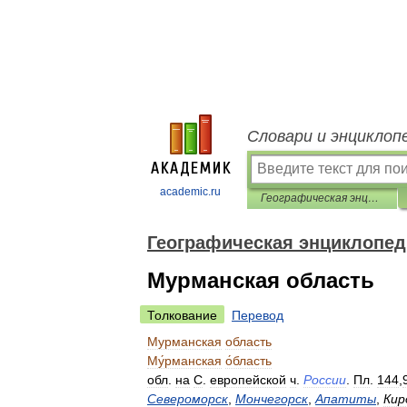
Словари и энциклоп
academic.ru
Географическая энциклопедия
Географическая энциклопе
Мурманская область
Толкование
Перевод
Мурманская
область
Му́рманская
о́бласть
обл
.
на
С
.
европейской
ч
.
России
.
Пл
.
144
,
Североморск
,
Мончегорск
,
Апатиты
,
Кир