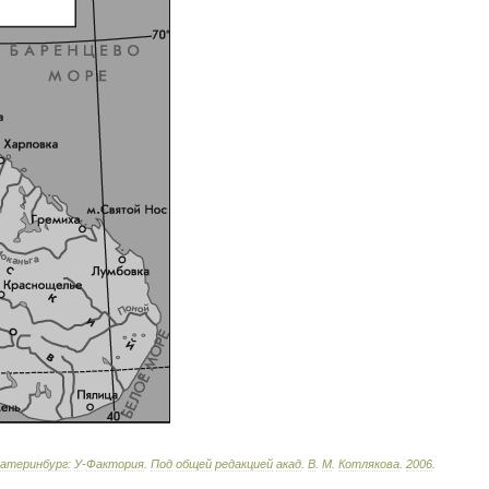
атеринбург:
У
-
Фактория
.
Под
общей
редакцией
акад
.
В
.
М
.
Котлякова
.
2006
.