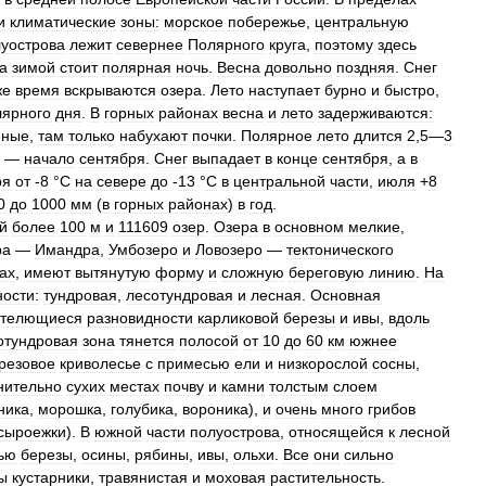
и
климатические
зоны:
морское
побережье
,
центральную
уострова
лежит
севернее
Полярного
круга
,
поэтому
здесь
а
зимой
стоит
полярная
ночь
.
Весна
довольно
поздняя
.
Снег
же
время
вскрываются
озера
.
Лето
наступает
бурно
и
быстро
,
лярного
дня
.
В
горных
районах
весна
и
лето
задерживаются:
еные
,
там
только
набухают
почки
.
Полярное
лето
длится
2
,
5
—
3
—
начало
сентября
.
Снег
выпадает
в
конце
сентября
,
а
в
ря
от
-
8
°
С
на
севере
до
-
13
°
С
в
центральной
части
,
июля
+
8
0
до
1000
мм
(
в
горных
районах
)
в
год
.
й
более
100
м
и
111609
озер
.
Озера
в
основном
мелкие
,
ра
—
Имандра
,
Умбозеро
и
Ловозеро
—
тектонического
ах
,
имеют
вытянутую
форму
и
сложную
береговую
линию
.
На
ности:
тундровая
,
лесотундровая
и
лесная
.
Основная
стелющиеся
разновидности
карликовой
березы
и
ивы
,
вдоль
отундровая
зона
тянется
полосой
от
10
до
60
км
южнее
резовое
криволесье
с
примесью
ели
и
низкорослой
сосны
,
нительно
сухих
местах
почву
и
камни
толстым
слоем
ника
,
морошка
,
голубика
,
вороника
),
и
очень
много
грибов
сыроежки
).
В
южной
части
полуострова
,
относящейся
к
лесной
ью
березы
,
осины
,
рябины
,
ивы
,
ольхи
.
Все
они
сильно
ы
кустарники
,
травянистая
и
моховая
растительность
.