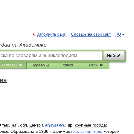
Запомнить сайт
Словарь на свой сайт
RU
едии на Академике
Найти!
Толкования
Переводы
Книги
Игры ⚽
дия
9
тыс
.
км
²,
обл
.
центр
г
.
Мурманск
;
др
.
крупные
города:
овск
.
Образована
в
1938
г
.
Занимает
Кольский
п
-
ов
,
который