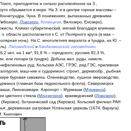
Плато
,
приподнятое
и
сильно
расчленённое
на
З
.,
руто
обрывается
в
море
.
На
З
.
и
в
центре
горные
массивы
–
Мончетундра
,
Чуна
.
В
понижениях
,
выпаханных
древними
Умбозеро
,
Ловозеро
,
Колвицкое
,
Вялозеро
,
Енозеро
);
ожисты
.
Климат
субарктический
,
мягкий
благодаря
влиянию
.
ч
.
области
располагается
к
С
.
от
Полярного
круга
(
в
мае
–
полярная
ночь
).
На
С
.
многолетняя
мерзлота
и
тундра
,
на
Ю
. –
ель
).
Лапландский
и
Кандалакшский
заповедники
.
6
,
2
чел
.
на
1
км
²;
91
,
8
% –
городского
;
русские
82
,
3
%,
ми
,
или
лопари
(
в
тундре
).
Добыча
жел
.
руды
,
никеля
,
нефелиновых
руд
.
Кольская
АЭС
,
ГРЭС
,
ряд
ГЭС
,
приливная
аллургия
,
маш
-
ние
и
судоремонт
,
строит
.,
деревообр
.,
рыбная
мире
буровая
скважина
.
Оленеводство
,
пушное
звероводство
,
урманск
(
главная
база
ледокольного
флота
),
Североморск
лакша
,
Лиинахамари
.
Аэропорт
–
Мурмаши
(
Мурманск
).
еи
цветного
стекла
(
Мончегорск
),
краеведческий
(
Ловозеро
),
(
Кировск
),
ботанический
сад
(
Кировск
).
Кольский
филиал
РАН
рья
;
деревянная
шатровая
Успенская
церковь
(
1674
,
Варзуга
).
М
.
Книпович
.