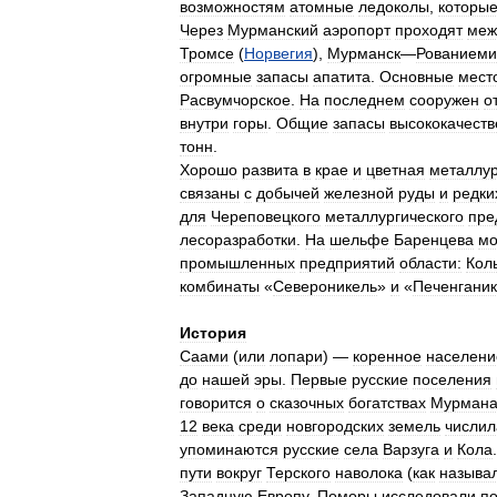
возможностям
атомные
ледоколы
,
которы
Через
Мурманский
аэропорт
проходят
меж
Тромсе
(
Норвегия
),
Мурманск
—
Рованиеми
огромные
запасы
апатита
.
Основные
мест
Расвумчорское
.
На
последнем
сооружен
о
внутри
горы
.
Общие
запасы
высококачест
тонн
.
Хорошо
развита
в
крае
и
цветная
металлу
связаны
с
добычей
железной
руды
и
редки
для
Череповецкого
металлургического
пре
лесоразработки
.
На
шельфе
Баренцева
мо
промышленных
предприятий
области:
Кол
комбинаты
«
Североникель
»
и
«
Печенгани
История
Саами
(
или
лопари
) —
коренное
населени
до
нашей
эры
.
Первые
русские
поселения
говорится
о
сказочных
богатствах
Мурмана
12
века
среди
новгородских
земель
числил
упоминаются
русские
села
Варзуга
и
Кола
пути
вокруг
Терского
наволока
(
как
называ
Западную
Европу
.
Поморы
исследовали
п