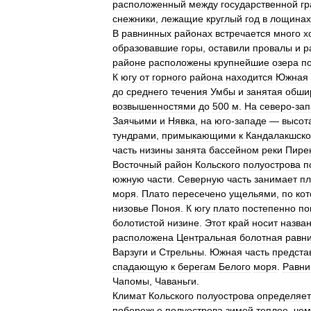
расположенный
между
государственной
г
снежники
,
лежащие
круглый
год
в
лощинах
В
равнинных
районах
встречается
много
х
образовавшие
горы
,
оставили
провалы
и
р
районе
расположены
крупнейшие
озера
п
К
югу
от
горного
района
находится
Южная
до
среднего
течения
Умбы
и
занятая
обши
возвышенностями
до
500
м
.
На
северо
-
зап
Заячьими
и
Нявка
,
на
юго
-
западе
—
высот
тундрами
,
примыкающими
к
Кандалакшск
часть
низины
занята
бассейном
реки
Пире
Восточный
район
Кольского
полуострова
п
южную
части
.
Северную
часть
занимает
пл
моря
.
Плато
пересечено
ущельями
,
по
ко
низовье
Поноя
.
К
югу
плато
постепенно
по
болотистой
низине
.
Этот
край
носит
назва
расположена
Центральная
болотная
равн
Варзуги
и
Стрельны
.
Южная
часть
предста
спадающую
к
берегам
Белого
моря
.
Равни
Чапомы
,
Чаваньги
.
Климат
Кольского
полуострова
определяет
побережье
полуострова
зимой
теплее
,
чем