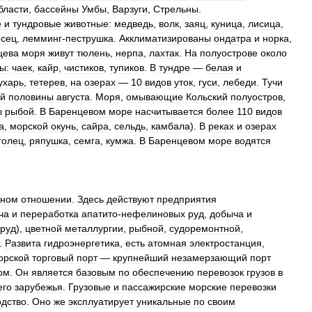
бласти
,
бассейны
Умбы
,
Варзуги
,
Стрельны
.
е
и
тундровые
животные:
медведь
,
волк
,
заяц
,
куница
,
лисица
,
есец
,
лемминг
-
пеструшка
.
Акклиматизированы
ондатра
и
норка
,
цева
моря
живут
тюлень
,
нерпа
,
лахтак
.
На
полуострове
около
ы:
чаек
,
кайр
,
чистиков
,
тупиков
.
В
тундре
—
белая
и
ухарь
,
тетерев
,
на
озерах
—
10
видов
уток
,
гуси
,
лебеди
.
Тучи
ой
половины
августа
.
Моря
,
омывающие
Кольский
полуостров
,
ы
рыбой
.
В
Баренцевом
море
насчитывается
более
110
видов
а
,
морской
окунь
,
сайра
,
сельдь
,
камбала
).
В
реках
и
озерах
голец
,
ряпушка
,
семга
,
кумжа
.
В
Баренцевом
море
водятся
ном
отношении
.
Здесь
действуют
предприятия
ча
и
переработка
апатито
-
нефелиновых
руд
,
добыча
и
руд
),
цветной
металлургии
,
рыбной
,
судоремонтной
,
.
Развита
гидроэнергетика
,
есть
атомная
электростанция
,
орской
торговый
порт
—
крупнейший
незамерзающий
порт
ом
.
Он
является
базовым
по
обеспечению
перевозок
грузов
в
его
зарубежья
.
Грузовые
и
пассажирские
морские
перевозки
одство
.
Оно
же
эксплуатирует
уникальные
по
своим