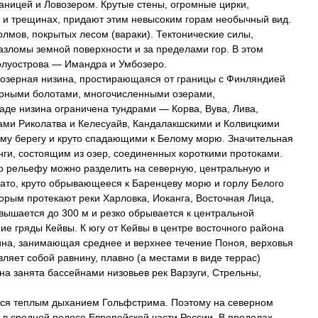
раницей
и
Ловозером
.
Крутые
стены
,
огромные
цирки
,
и
трещинах
,
придают
этим
невысоким
горам
необычный
вид
.
олмов
,
покрытых
лесом
(
вараки
).
Тектонические
силы
,
азломы
земной
поверхности
и
за
пределами
гор
.
В
этом
олуострова
—
Имандра
и
Умбозеро
.
озерная
низина
,
простирающаяся
от
границы
с
Финляндией
рными
болотами
,
многочисленными
озерами
,
аде
низина
ограничена
тундрами
—
Корва
,
Вува
,
Лива
,
ами
Риколатва
и
Келесуайв
,
Кандалакшскими
и
Колвицкими
ому
берегу
и
круто
спадающими
к
Белому
морю
.
Значительная
нги
,
состоящим
из
озер
,
соединенных
короткими
протоками
.
о
рельефу
можно
разделить
на
северную
,
центральную
и
ато
,
круто
обрывающееся
к
Баренцеву
морю
и
горлу
Белого
торым
протекают
реки
Харловка
,
Иоканга
,
Восточная
Лица
,
вышается
до
300
м
и
резко
обрывается
к
центральной
ние
гряды
Кейвы
.
К
югу
от
Кейвы
в
центре
восточного
района
ина
,
занимающая
среднее
и
верхнее
течение
Поноя
,
верховья
вляет
собой
равнину
,
плавно
(
а
местами
в
виде
террас
)
на
занята
бассейнами
низовьев
рек
Варзуги
,
Стрельны
,
ся
теплым
дыханием
Гольфстрима
.
Поэтому
на
северном
в
средней
полосе
Европейской
части
России
.
В
пределах