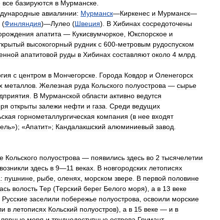
е
все
базируются
в
Мурманске
.
дународные
авиалинии:
Мурманск
—
Киркенес
и
Мурманск
—
(
Финляндия
)—
Лулео
(
Швеция
).
В
Хибинах
сосредоточены
орождения
апатита
—
Кукисвумчоркое
,
Юкспорское
и
ткрытый
высокогорный
рудник
с
600
-
метровым
рудоспуском
венной
апатитовой
руды
в
Хибинах
составляют
около
4
млрд
.
ргия
с
центром
в
Мончегорске
.
Города
Ковдор
и
Оленегорск
х
металлов
.
Железная
руда
Кольского
полуострова
—
сырье
дприятия
.
В
Мурманской
области
активно
ведутся
ря
открыты
залежи
нефти
и
газа
.
Среди
ведущих
ьская
горнометаллургическая
компания
(
в
нее
входят
кель
»); «
Апатит
»;
Кандалакшский
алюминиевый
завод
.
е
Кольского
полуострова
—
появились
здесь
во
2
тысячелетии
возникли
здесь
в
9
—
11
веках
.
В
новгородских
летописях
:
пушнине
,
рыбе
,
оленях
,
морском
звере
.
В
первой
половине
ась
волость
Тер
(
Терский
берег
Белого
моря
),
а
в
13
веке
.
Русские
заселили
побережье
полуострова
,
освоили
морские
ли
в
летописях
Кольский
полуостров
),
а
в
15
веке
—
и
в
олярные
моря
и
труднодоступные
острова
Грумант