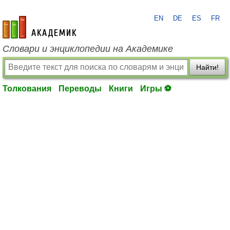
EN
DE
ES
FR
academic.ru
Словари и энциклопедии на Академике
Найти!
Толкования
Переводы
Книги
Игры ⚽