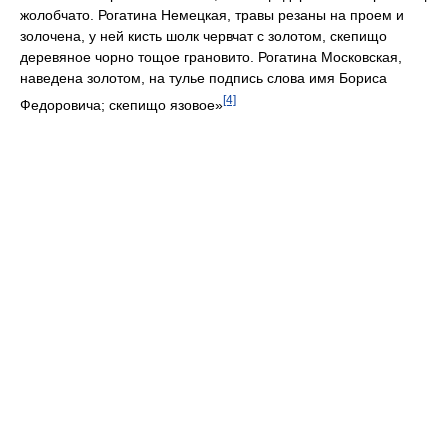
жолобчато. Рогатина Немецкая, травы резаны на проем и
золочена, у ней кисть шолк червчат с золотом, скепищо
деревяное чорно тощое грановито. Рогатина Московская,
наведена золотом, на тулье подпись слова имя Бориса
[4]
Федоровича; скепищо язовое»