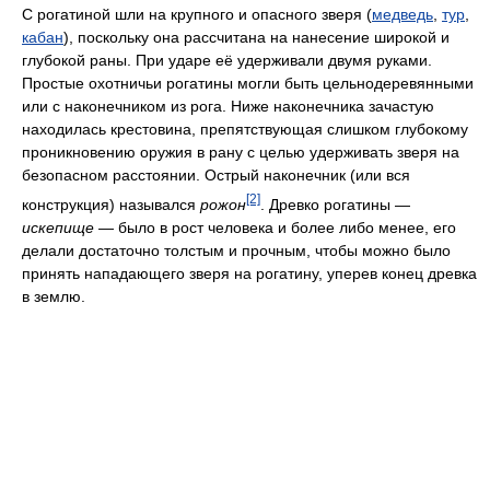
С рогатиной шли на крупного и опасного зверя (
медведь
,
тур
,
кабан
), поскольку она рассчитана на нанесение широкой и
глубокой раны. При ударе её удерживали двумя руками.
Простые охотничьи рогатины могли быть цельнодеревянными
или с наконечником из рога. Ниже наконечника зачастую
находилась крестовина, препятствующая слишком глубокому
проникновению оружия в рану с целью удерживать зверя на
безопасном расстоянии. Острый наконечник (или вся
[2]
конструкция) назывался
рожон
. Древко рогатины —
искепище
— было в рост человека и более либо менее, его
делали достаточно толстым и прочным, чтобы можно было
принять нападающего зверя на рогатину, уперев конец древка
в землю.