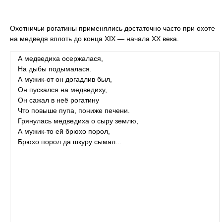
Охотничьи рогатины применялись достаточно часто при охоте
на медведя вплоть до конца XIX — начала XX века.
А медведиха осержалася,
На дыбы подымалася.
А мужик-от он догадлив был,
Он пускался на медведиху,
Он сажал в неё рогатину
Что повыше пупа, пониже печени.
Грянулась медведиха о сыру землю,
А мужик-то ей брюхо порол,
Брюхо порол да шкуру сымал...