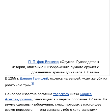
—
П. П. фон Винклер
«Оpужие. Руководство к
истоpии, описанию и изобpажению pучного оpужия с
дpевнейших вpемён до начала XIX века»
В 1255 г.
Даниил Галицкий
, охотясь на вепрей, «сам же уби их
[3]
рогатиною три»
.
Наиболее известна рогатина
тверского
князи
Бориса
Александровича
, относящаяся к первой половине XV века. На
втулке сделаны изображения, смысл которых в настоящее
время неизвестен — они связаны либо с христианскими