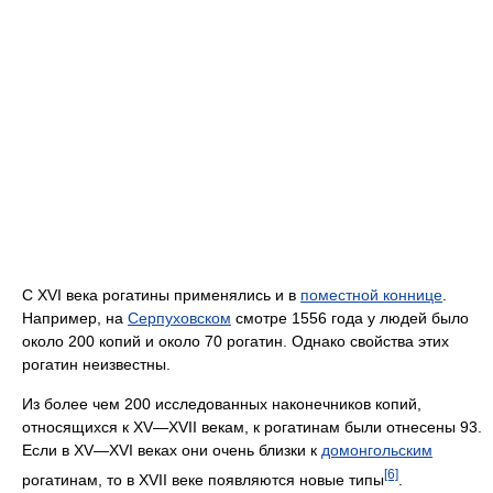
С XVI века рогатины применялись и в
поместной коннице
.
Например, на
Серпуховском
смотре 1556 года у людей было
около 200 копий и около 70 рогатин. Однако свойства этих
рогатин неизвестны.
Из более чем 200 исследованных наконечников копий,
относящихся к XV—XVII векам, к рогатинам были отнесены 93.
Если в XV—XVI веках они очень близки к
домонгольским
[6]
рогатинам, то в XVII веке появляются новые типы
.