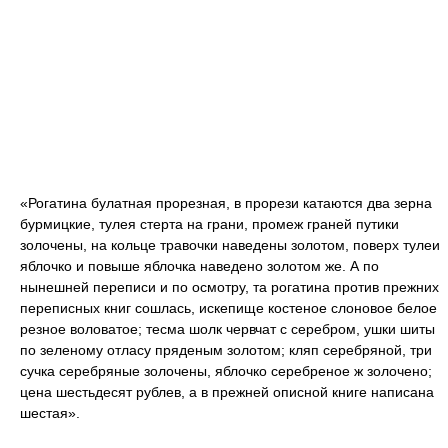
«Рогатина булатная прорезная, в прорези катаются два зерна
бурмицкие, тулея стерта на грани, промеж граней путики
золочены, на кольце травочки наведены золотом, поверх тулеи
яблочко и повыше яблочка наведено золотом же. А по
нынешней переписи и по осмотру, та рогатина против прежних
переписных книг сошлась, искепище костеное слоновое белое
резное воловатое; тесма шолк червчат с серебром, ушки шиты
по зеленому отласу пряденым золотом; кляп серебряной, три
сучка серебряные золочены, яблочко серебреное ж золочено;
цена шестьдесят рублев, а в прежней описной книге написана
шестая».