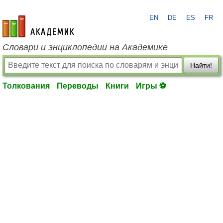
EN
DE
ES
FR
academic.ru
Словари и энциклопедии на Академике
Найти!
Толкования
Переводы
Книги
Игры ⚽