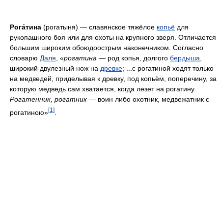
Рога́тина
(рогатыня) — славянское тяжёлое
копьё
для
рукопашного боя или для охоты на крупного зверя. Отличается
большим широким обоюдоострым наконечником. Согласно
словарю
Даля
, «
рогатина
— род копья, долгого
бердыша
,
широкий двулезный нож на
древке
; ...с рогатиной ходят только
на медведей, приделывая к древку, под копьём, поперечину, за
которую медведь сам хватается, когда лезет на рогатину.
Рогатенник, рогатник
— воин либо охотник, медвежатник с
[1]
рогатиною»
.