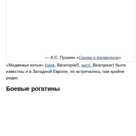
— А.С. Пушкин «
Сказка о медведихе
»
«Медвежьи копья» (
нем.
Bärenspieß
,
англ.
Bearspear
) были
известны и в Западной Европе, но встречались там крайне
редко.
Боевые рогатины