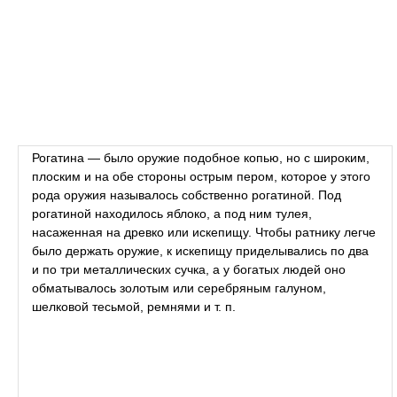
Рогатина — было оружие подобное копью, но с широким,
плоским и на обе стороны острым пером, которое у этого
рода оружия называлось собственно рогатиной. Под
рогатиной находилось яблоко, а под ним тулея,
насаженная на древко или искепищу. Чтобы ратнику легче
было держать оружие, к искепищу приделывались по два
и по три металлических сучка, а у богатых людей оно
обматывалось золотым или серебряным галуном,
шелковой тесьмой, ремнями и т. п.