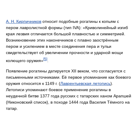
А. Н. Кирпичников
относит подобные рогатины к копьям с
пером лавролистной формы (тип IVA): «Криволинейный изгиб
края лезвия отличается большой плавностью и симметрией.
Возникновение этих наконечников с плавно заострённым
пером и усилением в месте соединения пера и тульи
свидетельствует об увеличении прочности и ударной мощи
[5]
колющего оружия»
.
Появление рогатины датируется XII веком, что согласуется с
письменными источниками. Её первое упоминание как боевого
оружия относится к 1149 г. (
Лаврентьевская летопись
).
Летописи упоминают боевое применение рогатины в
неудачной битве 1377 года русских с татарских ханом Арапшей
(Никоновский список), в походе 1444 года Василия Тёмного на
татар.