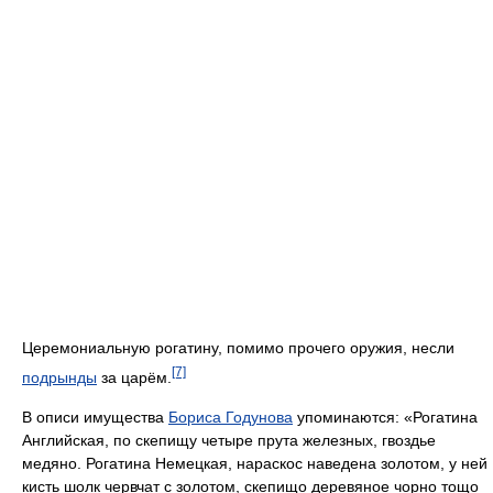
Церемониальную рогатину, помимо прочего оружия, несли
[7]
подрынды
за царём.
В описи имущества
Бориса Годунова
упоминаются: «Рогатина
Английская, по скепищу четыре прута железных, гвоздье
медяно. Рогатина Немецкая, нараскос наведена золотом, у ней
кисть шолк червчат с золотом, скепищо деревяное чорно тощо