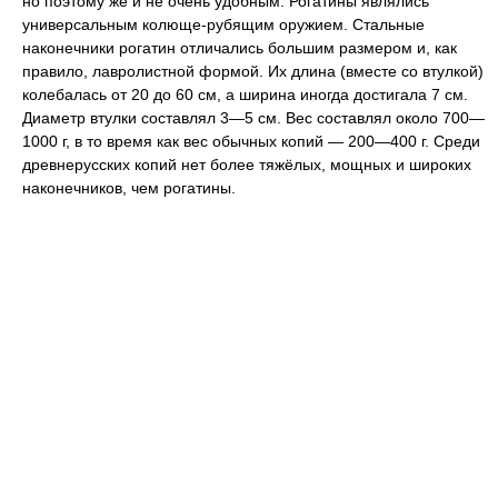
но поэтому же и не очень удобным. Рогатины являлись
универсальным колюще-рубящим оружием. Стальные
наконечники рогатин отличались большим размером и, как
правило, лавролистной формой. Их длина (вместе со втулкой)
колебалась от 20 до 60 см, а ширина иногда достигала 7 см.
Диаметр втулки составлял 3—5 см. Вес составлял около 700—
1000 г, в то время как вес обычных копий — 200—400 г. Среди
древнерусских копий нет более тяжёлых, мощных и широких
наконечников, чем рогатины.