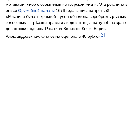
мотивами, либо с событиями из тверской жизни. Эта рогатина в
описи
Оружейной палаты
1678 года записана третьей:
«Рогатина булатъ красной, тулея обложена серебромъ рѣзным
золоченым — рѣзаны травы и люди и птицы; на тулеѣ на краю
двѣ строки подпись: Рогатина Великого Князя Бориса
[4]
Александровича». Она была оценена в 40 рублей
.