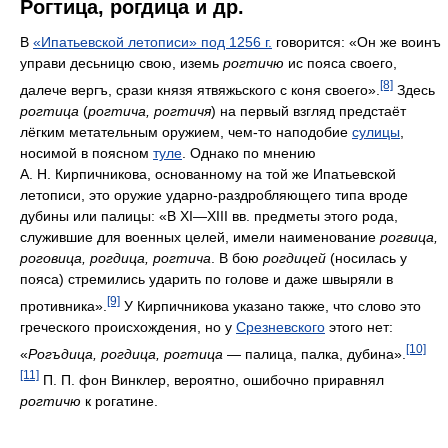
Рогтица, рогдица и др.
В
«Ипатьевской летописи» под 1256 г.
говорится: «Он же воинъ
управи десьницю свою, иземь
рогтичю
ис пояса своего,
[8]
далече вергъ, срази князя ятвяжьского с коня своего».
Здесь
рогтица
(
рогтича, рогтичя
) на первый взгляд предстаёт
лёгким метательным оружием, чем-то наподобие
сулицы
,
носимой в поясном
туле
. Однако по мнению
А. Н. Кирпичникова, основанному на той же Ипатьевской
летописи, это оружие ударно-раздробляющего типа вроде
дубины или палицы: «В XI—XIII вв. предметы этого рода,
служившие для военных целей, имели наименование
рогвица,
роговица, рогдица, рогтича
. В бою
рогдицей
(носилась у
пояса) стремились ударить по голове и даже швыряли в
[9]
противника».
У Кирпичникова указано также, что слово это
греческого происхождения, но у
Срезневского
этого нет:
[10]
«
Рогъдица, рогдица, рогтица
— палица, палка, дубина».
[11]
П. П. фон Винклер, вероятно, ошибочно приравнял
рогтичю
к рогатине.