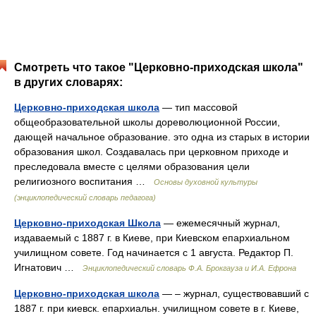
Смотреть что такое "Церковно-приходская школа"
в других словарях:
Церковно-приходская школа
— тип массовой
общеобразовательной школы дореволюционной России,
дающей начальное образование. это одна из старых в истории
образования школ. Создавалась при церковном приходе и
преследовала вместе с целями образования цели
религиозного воспитания …
Основы духовной культуры
(энциклопедический словарь педагога)
Церковно-приходская Школа
— ежемесячный журнал,
издаваемый с 1887 г. в Киеве, при Киевском епархиальном
училищном совете. Год начинается с 1 августа. Редактор П.
Игнатович …
Энциклопедический словарь Ф.А. Брокгауза и И.А. Ефрона
Церковно-приходская школа
— – журнал, существовавший с
1887 г. при киевск. епархиальн. училищном совете в г. Киеве,