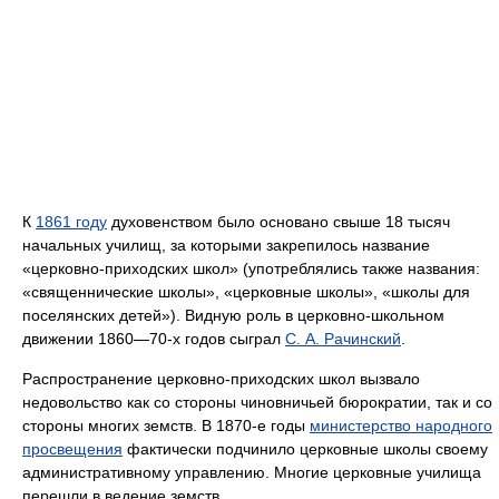
К
1861 году
духовенством было основано свыше 18 тысяч
начальных училищ, за которыми закрепилось название
«церковно-приходских школ» (употреблялись также названия:
«священнические школы», «церковные школы», «школы для
поселянских детей»). Видную роль в церковно-школьном
движении 1860—70-х годов сыграл
С. А. Рачинский
.
Распространение церковно-приходских школ вызвало
недовольство как со стороны чиновничьей бюрократии, так и со
стороны многих земств. В 1870-е годы
министерство народного
просвещения
фактически подчинило церковные школы своему
административному управлению. Многие церковные училища
перешли в ведение земств.