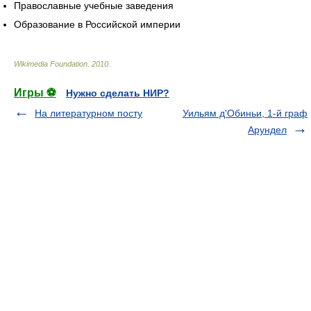
Православные учебные заведения
Образование в Российской империи
Wikimedia Foundation
.
2010
.
Игры ⚽
Нужно сделать НИР?
На литературном посту
Уильям д'Обиньи, 1-й граф
Арундел