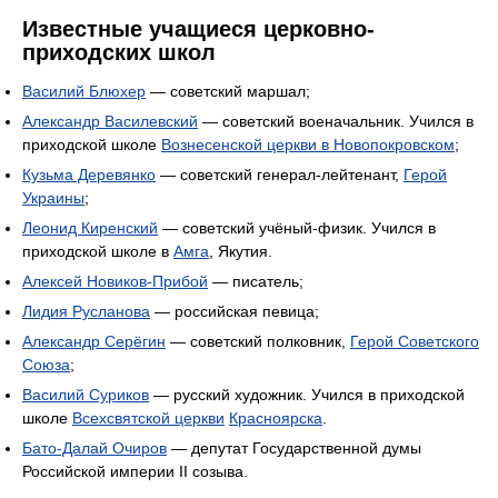
Известные учащиеся церковно-
приходских школ
Василий Блюхер
— советский маршал;
Александр Василевский
— советский военачальник. Учился в
приходской школе
Вознесенской церкви в Новопокровском
;
Кузьма Деревянко
— советский генерал-лейтенант,
Герой
Украины
;
Леонид Киренский
— советский учёный-физик. Учился в
приходской школе в
Амга
, Якутия.
Алексей Новиков-Прибой
— писатель;
Лидия Русланова
— российская певица;
Александр Серёгин
— советский полковник,
Герой Советского
Союза
;
Василий Суриков
— русский художник. Учился в приходской
школе
Всехсвятской церкви
Красноярска
.
Бато-Далай Очиров
— депутат Государственной думы
Российской империи II созыва.