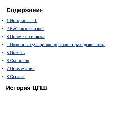
Содержание
1
История ЦПШ
2
Библиотеки школ
3
Попечители школ
4
Известные учащиеся церковно-приходских школ
5
Память
6
См. также
7
Примечания
8
Ссылки
История ЦПШ