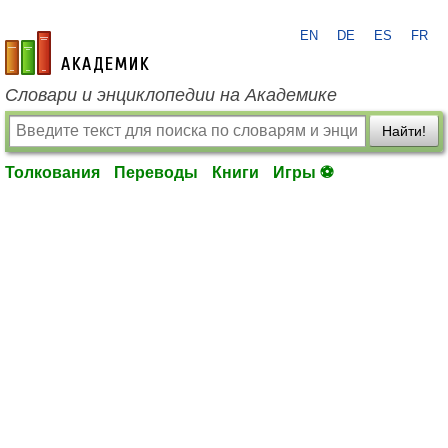
EN
DE
ES
FR
academic.ru
Словари и энциклопедии на Академике
Найти!
Толкования
Переводы
Книги
Игры ⚽