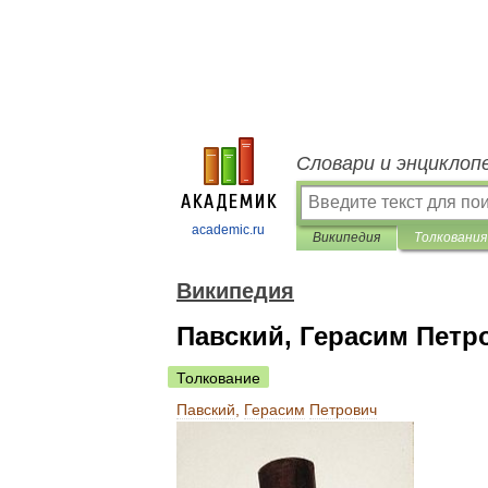
Словари и энциклоп
academic.ru
Википедия
Толкования
Википедия
Павский, Герасим Петр
Толкование
Павский
,
Герасим
Петрович