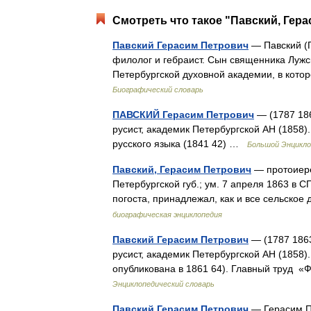
Смотреть что такое "Павский, Гера
Павский Герасим Петрович
— Павский (Г
филолог и гебраист. Сын священника Лужс
Петербургской духовной академии, в кото
Биографический словарь
ПАВСКИЙ Герасим Петрович
— (1787 186
русист, академик Петербургской АН (1858
русского языка (1841 42) …
Большой Энцикло
Павский, Герасим Петрович
— протоиерей
Петербургской губ.; ум. 7 апреля 1863 в С
погоста, принадлежал, как и все сельско
биографическая энциклопедия
Павский Герасим Петрович
— (1787 1863
русист, академик Петербургской АН (1858).
опубликована в 1861 64). Главный труд 
Энциклопедический словарь
Павский Герасим Петрович
— Герасим Пе