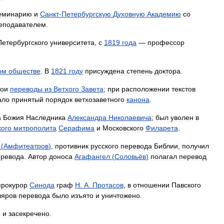
еминарию
и
Санкт
-
Петербургскую
Духовную
Академию
со
еподавателем
.
Петербургского
университета
,
с
1819
года
—
профессор
ом
обществе
.
В
1821
году
присуждена
степень
доктора
.
вои
переводы
из
Ветхого
Завета
;
при
расположении
текстов
ало
принятый
порядок
ветхозаветного
канона
.
а
Божия
Наследника
Александра
Николаевича
;
был
уволен
в
кого
митрополита
Серафима
и
Московского
Филарета
.
(
Амфитеатров
)
,
противник
русского
перевода
Библии
,
получил
еревода
.
Автор
доноса
Агафангел
(
Соловьёв
)
полагал
перевод
прокурор
Синода
граф
Н
.
А
.
Протасов
,
в
отношении
Павского
ляров
перевода
было
изъято
и
уничтожено
.
е
и
засекречено
.