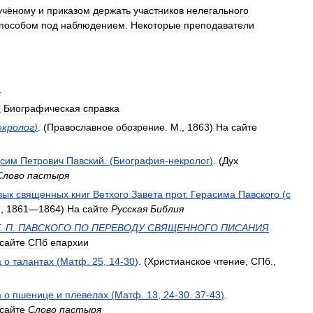
учёному
и
приказом
держать
участников
нелегального
пособом
под
наблюдением
.
Некоторые
преподаватели
а
)
Биографическая
справка
екролог
)
. (
Православное
обозрение
.
М
.,
1863
)
На
сайте
асим
Петрович
Павский
. (
Биография
-
некролог
)
. (
Дух
Слово
пастыря
зык
священных
книг
Ветхого
Завета
прот
.
Герасима
Павского
(
с
.,
1861
—
1864
)
На
сайте
Русская
Библия
.
П
.
ПАВСКОГО
ПО
ПЕРЕВОДУ
СВЯЩЕННОГО
ПИСАНИЯ
сайте
СПб
епархии
а
о
талантах
(
Матф
.
25
,
14
-
30
)
. (
Христианское
чтение
,
СПб
.,
а
о
пшенице
и
плевелах
(
Матф
.
13
,
24
-
30
.
37
-
43
)
.
сайте
Слово
пастыря