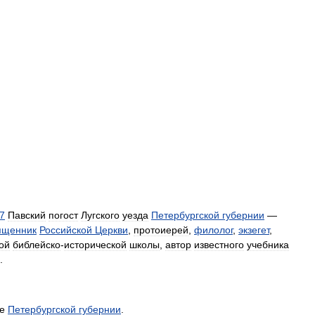
7
Павский
погост
Лугского
уезда
Петербургской
губернии
—
ященник
Российской
Церкви
,
протоиерей
,
филолог
,
экзегет
,
ой
библейско
-
исторической
школы
,
автор
известного
учебника
.
е
Петербургской
губернии
.