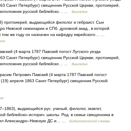
863 Санкт Петербург) священник Русской Церкви, протоиерей,
сновоположник русской библейско… …
Википедия
) протоиерей, выдающийся филолог и гебраист. Сын
дро Невской семинарии и СПб. духовной акад., в которой
. В том же году он назначен на кафедру еврейского… …
рона
ский (4 марта 1787 Павский погост Лугского уезда
863 Санкт Петербург) священник Русской Церкви, протоиерей,
сновоположник русской библейско… …
Википедия
расим Петрович Павский (4 марта 1787 Павский погост
7 (19) апреля 1863 Санкт Петербург) священник Русской
ия
7–1863), выдающийся рус. ученый, филолог, экзегет,
кой библейско–историч. школы. Род. в семье священника в
ончил Александро–Невскую ДС и… …
Библиологический словарь