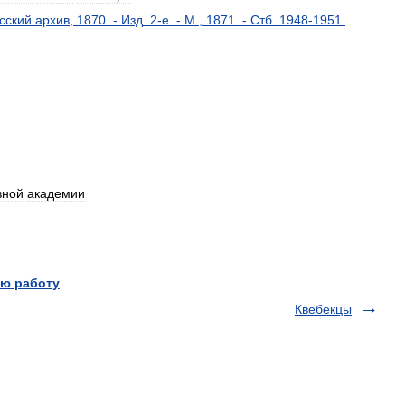
сский
архив
,
1870
. -
Изд
.
2
-
е
. -
М
.,
1871
. -
Стб
.
1948
-
1951
.
вной
академии
ю работу
Квебекцы