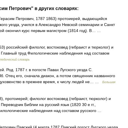
сим Петрович" в других словарях:
ерасим Петрович, 1787 1863) протоиерей, выдающийся
кого уезда, учился в Александро Невской семинарии и Санкт
рой окончил курс первым магистром (1814 год). В… …
3) российский филолог, востоковед (гебраист и тюрколог) и
). Главный труд Филологические наблюдения над составом
педический словарь
. Род. 1787 г. в погосте Павах Лугского уезда С.
Пб. Отец его, сначала диакон, а потом священник названного
е духовенство в прежнее время, к числу людей не… …
Большая
), протоиерей; филолог востоковед (гебраист, тюрколог) и
 Переводчик Библии на русский язык (1820 30 е гг.,
«Филологические наблюдения над составом русского …
трович Павский (4 марта 1787 Павский погост Лугского уезда