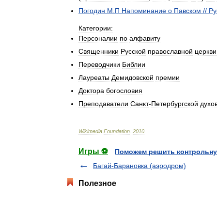
Погодин
М
.
П
Напоминание
о
Павском
//
Ру
Категории:
Персоналии
по
алфавиту
Священники
Русской
православной
церкви
Переводчики
Библии
Лауреаты
Демидовской
премии
Доктора
богословия
Преподаватели
Санкт
-
Петербургской
духо
Wikimedia
Foundation
.
2010
.
Игры ⚽
Поможем решить контрольну
Багай-Барановка (аэродром)
Полезное