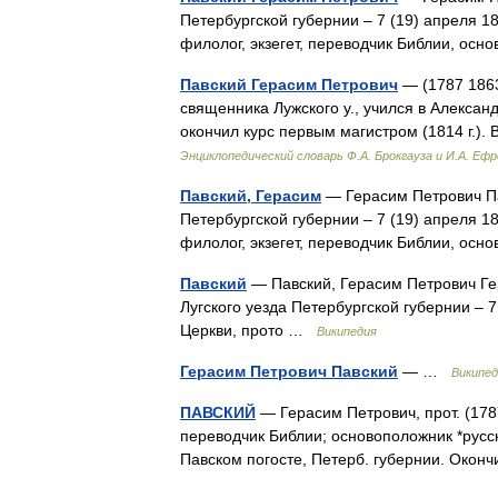
Петербургской губернии – 7 (19) апреля 1
филолог, экзегет, переводчик Библии, о
Павский Герасим Петрович
— (1787 1863
священника Лужского у., учился в Алексан
окончил курс первым магистром (1814 г.)
Энциклопедический словарь Ф.А. Брокгауза и И.А. Еф
Павский, Герасим
— Герасим Петрович Пав
Петербургской губернии – 7 (19) апреля 1
филолог, экзегет, переводчик Библии, о
Павский
— Павский, Герасим Петрович Ге
Лугского уезда Петербургской губернии – 
Церкви, прото …
Википедия
Герасим Петрович Павский
— …
Википед
ПАВСКИЙ
— Герасим Петрович, прот. (178
переводчик Библии; основоположник *русс
Павском погосте, Петерб. губернии. Ок