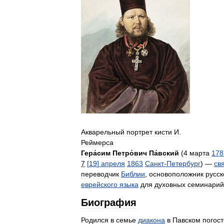
Акварельный
портрет
кисти
И
.
Реймерса
Гера́сим
Петро́вич
Па́вский
(
4
марта
178
7
[
19
]
апреля
1863
Санкт
-
Петербург
) —
св
переводчик
Библии
,
основоположник
русск
еврейского
языка
для
духовных
семинарий
Биография
Родился
в
семье
диакона
в
Павском
погост