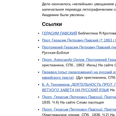
Дело
окончилось
«
келейным
»
увещанием
напечатания
перевода
литографическим
с
Академии
были
уволены
.
Ссылки
ГЕРАСИМ
ПАВСКИЙ
Библиотека
Я
.
Кротов
Прот
.
Герасим
Петрович
Павский
(†
1863
г
.
Протоиерей
Герасим
Петрович
Павский
(
н
Русская
Библия
Прот
.
Александр
Орлов
.
Протоиерей
Гер
христианина
,
СПб
.,
1863
.
Июнь
)
На
сайте
Перевод
(
опыт
переложения
)
на
русский
я
еврейского
текста
)
. (
Дух
христианина
,
СПб
Б
.
А
.
Тихомиров
.
ДЕЯТЕЛЬНОСТЬ
ПРОТ
.
Г
ВЕТХОГО
ЗАВЕТА
НА
РУССКИЙ
ЯЗЫК
На
Прот
.
Герасим
Петрович
Павский
.
Притч
1835
.
Ч
.
4
)
На
сайте
Слово
пастыря
Прот
.
Герасим
Петрович
Павский
.
Притч
(
Христианское
чтение
,
СПб
.,
1836
.
Ч
.
2
)
На