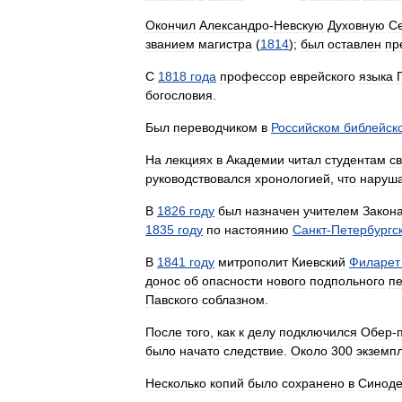
Окончил
Александро
-
Невскую
Духовную
С
званием
магистра
(
1814
);
был
оставлен
пр
С
1818
года
профессор
еврейского
языка
богословия
.
Был
переводчиком
в
Российском
библейск
На
лекциях
в
Академии
читал
студентам
с
руководствовался
хронологией
,
что
наруш
В
1826
году
был
назначен
учителем
Закон
1835
году
по
настоянию
Санкт
-
Петербургс
В
1841
году
митрополит
Киевский
Филарет
донос
об
опасности
нового
подпольного
п
Павского
соблазном
.
После
того
,
как
к
делу
подключился
Обер
-
было
начато
следствие
.
Около
300
экземп
Несколько
копий
было
сохранено
в
Синод