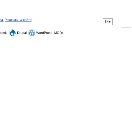
ка
,
Реклама на сайте
18+
omla,
Drupal,
WordPress, MODx.