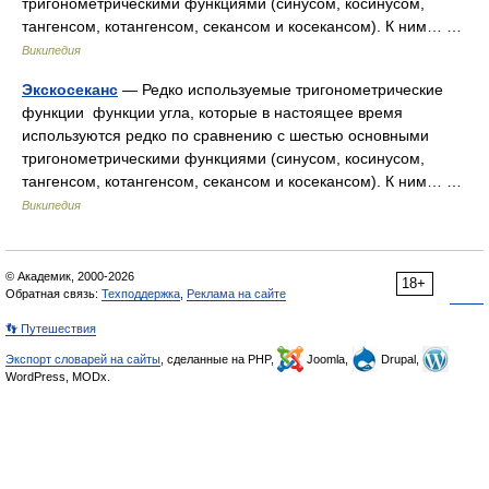
тригонометрическими функциями (синусом, косинусом,
тангенсом, котангенсом, секансом и косекансом). К ним… …
Википедия
Экскосеканс
— Редко используемые тригонометрические
функции функции угла, которые в настоящее время
используются редко по сравнению с шестью основными
тригонометрическими функциями (синусом, косинусом,
тангенсом, котангенсом, секансом и косекансом). К ним… …
Википедия
© Академик, 2000-2026
18+
Обратная связь:
Техподдержка
,
Реклама на сайте
👣 Путешествия
Экспорт словарей на сайты
, сделанные на PHP,
Joomla,
Drupal,
WordPress, MODx.