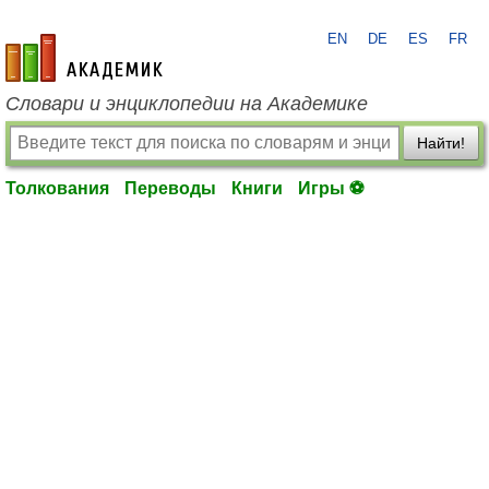
EN
DE
ES
FR
academic.ru
Словари и энциклопедии на Академике
Найти!
Толкования
Переводы
Книги
Игры ⚽