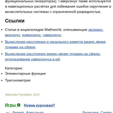
функциональных генераторах). Гаверсинус также используется
в навигационных расчётах для избежания ошибок округления в
вычислительных системах с ограниченной разрядностью.
Ссылки
Статьи в энциклопедии Mathworld, описывающие
эксеканс
,
версинус
,
коверсинус
,
гаверсинус
.
Вычисление расстояния и начального азимута между двумя
точками на сфере
.
Вычисление расстояния между двумя точками на сфере:
использование гаверсинуса в sql
.
Категории:
Элементарные функции
Тригонометрия
Wikimedia Foundation
.
2010
.
Игры ⚽
Нужна курсовая?
Беккер, Александр
Беляцкин, Семён