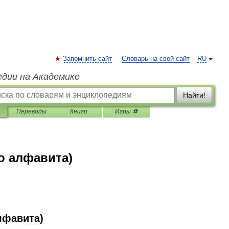
Запомнить сайт
Словарь на свой сайт
RU
едии на Академике
Найти!
Переводы
Книги
Игры ⚽
о алфавита)
лфавита
)