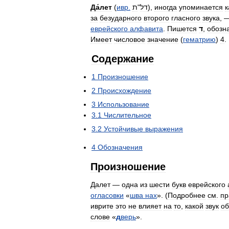
Да́лет
(
ивр
.
ת
"
דל
),
иногда
упоминается
к
за
безударного
второго
гласного
звука
, 
еврейского
алфавита
.
Пишется
ד
,
обозн
Имеет
числовое
значение
(
гематрию
)
4
.
Содержание
1
Произношение
2
Происхождение
3
Использование
3
.
1
Числительное
3
.
2
Устойчивые
выражения
4
Обозначения
Произношение
Далет
—
одна
из
шести
букв
еврейского
огласовки
«
шва
нах
». (
Подробнее
см
.
пр
иврите
это
не
влияет
на
то
,
какой
звук
об
слове
«
д
верь
».