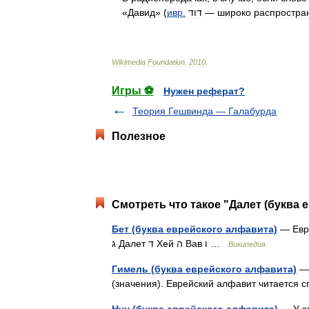
«
Давид
» (
ивр
.
דוד
—
широко
распростра
Wikimedia
Foundation
.
2010
.
Игры ⚽
Нужен реферат?
Теория Гешвинда — Галабурда
Полезное
Смотреть что такое "Далет (буква 
Бет (буква еврейского алфавита)
— Еврей
ג Далет ד Хей ה Вав ו …
Википедия
Гимель (буква еврейского алфавита)
— 