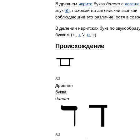
В
древнем
иврите
буква
далет
с
дагеш
звук
[
ð
]
,
похожий
на
английский
звонкий
соблюдающие
это
различие
,
хотя
в
совр
В
делении
ивритских
букв
по
звукообра
буквам
(
ת
,
נ
,
ל
,
ט
,
ד
).
Происхождение
Древняя
буква
далет
.