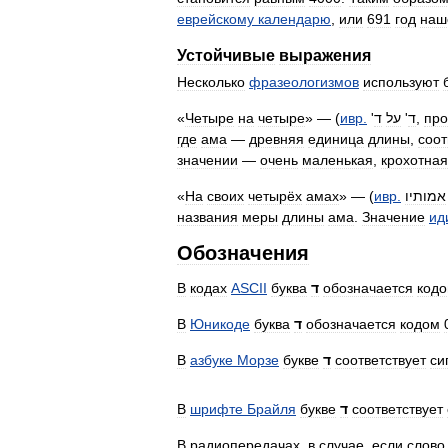
еврейскому
календарю
,
или
691
год
наш
Устойчивые
выражения
Несколько
фразеологизмов
используют
«
Четыре
на
четыре
» — (
ивр
.
'
ד
על
'
ד
,
про
где
ама
—
древняя
единица
длины
,
соо
значении
—
очень
маленькая
,
крохотная
«
На
своих
четырёх
амах
» — (
ивр
.
אמותיו
названия
меры
длины
ама
.
Значение
ид
Обозначения
В
кодах
ASCII
буква
ד
обозначается
код
В
Юникоде
буква
ד
обозначается
кодом
В
азбуке
Морзе
букве
ד
соответствует
си
В
шрифте
Брайля
букве
ד
соответствует
В
радиопередачах
,
в
случае
,
если
слово