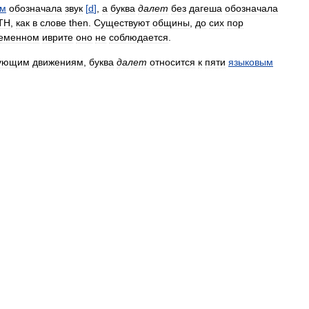
ем
обозначала
звук
[
d
]
,
а
буква
далет
без
дагеша
обозначала
TH
,
как
в
слове
then
.
Существуют
общины
,
до
сих
пор
еменном
иврите
оно
не
соблюдается
.
зующим
движениям
,
буква
далет
относится
к
пяти
языковым