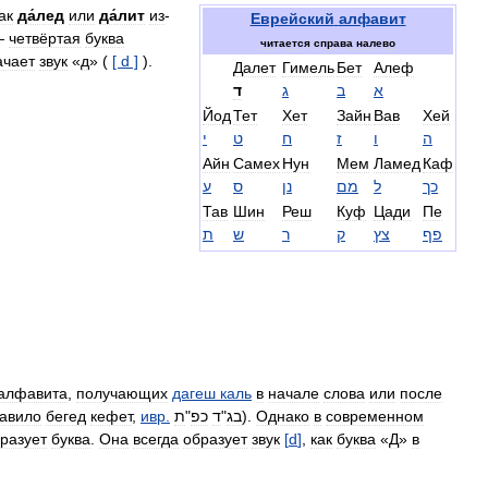
ак
да́лед
или
да́лит
из
-
Еврейский
алфавит
—
четвёртая
буква
читается
справа
налево
ачает
звук
«
д
» (
[
d
]
).
Далет
Гимель
Бет
Алеф
א
ב
ג
ד
Йод
Тет
Хет
Зайн
Вав
Хей
ה
ו
ז
ח
ט
י
Айн
Самех
Нун
Мем
Ламед
Каф
כך
ל
מם
נן
ס
ע
Тав
Шин
Реш
Куф
Цади
Пе
פף
צץ
ק
ר
ש
ת
алфавита
,
получающих
дагеш
каль
в
начале
слова
или
после
авило
бегед
кефет
,
ивр
.
"
כפ
ד
"
בג
).
Однако
в
современном
разует
буква
.
Она
всегда
образует
звук
[
d
]
,
как
буква
«
Д
»
в