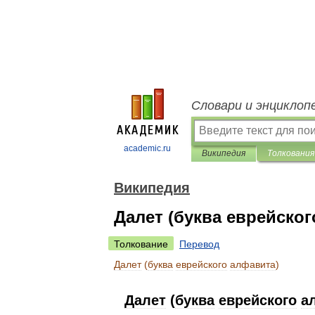
Словари и энциклоп
academic.ru
Википедия
Толкования
Википедия
Далет (буква еврейског
Толкование
Перевод
Далет
(
буква
еврейского
алфавита
)
Далет
(
буква
еврейского
а