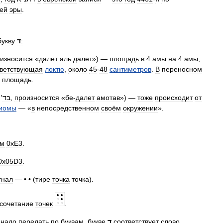
ей
эры
.
букву
ד
:
износится
«
далет
аль
далет
») —
площадь
в
4
амы
на
4
амы
,
тветствующая
локтю
,
около
45
-
48
сантиметров
.
В
переносном
площадь
.
'
בד
,
произносится
«
бе
-
далет
амотав
») —
тоже
происходит
от
иомы
— «
в
непосредственном
своём
окружении
».
ом
0xE3
.
0x05D3
.
гнал
— • • (
тире
точка
точка
).
сочетание
точек
.
надо
передать
по
буквам
,
букве
ד
соответствует
слово