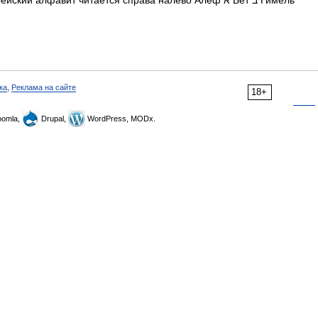
ский алфавит читается справа налево Алеф א Бет ב Гимель
ка
,
Реклама на сайте
18+
omla,
Drupal,
WordPress, MODx.