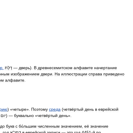
вр
.
דֶלֶת
—
дверь
).
В
древнесемитском
алфавите
начертание
чным
изображением
двери
.
На
иллюстрации
справа
приведено
ом
алфавите
.
трию
) «
четыре
».
Поэтому
среда
(
четвёртый
день
в
еврейской
יום
) —
буквально
«
четвёртый
день
».
до
букв
с
бо́льшим
численным
значением
,
её
значение
м
,
год
א
"
דתנ
в
еврейской
записи
—
это
год
4451
-
й
по