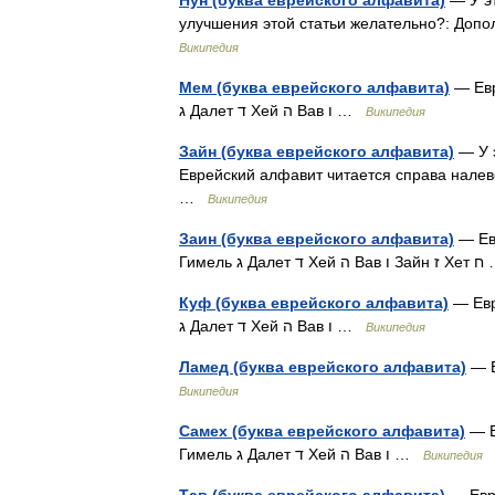
Нун (буква еврейского алфавита)
— У эт
улучшения этой статьи желательно?: Допо
Википедия
Мем (буква еврейского алфавита)
— Еврей
ג Далет ד Хей ה Вав ו …
Википедия
Зайн (буква еврейского алфавита)
— У э
Еврейский алфавит читается справа налево Алеф א Бет ב Гимель ג Далет ד Хей ה Вав ו 
…
Википедия
Заин (буква еврейского алфавита)
— Евр
Гимель ג Далет
Куф (буква еврейского алфавита)
— Еврей
ג Далет ד Хей ה Вав ו …
Википедия
Ламед (буква еврейского алфавита)
Википедия
Самех (буква еврейского алфавита)
— Ев
Гимель ג Далет ד Хей ה Вав ו …
Википедия