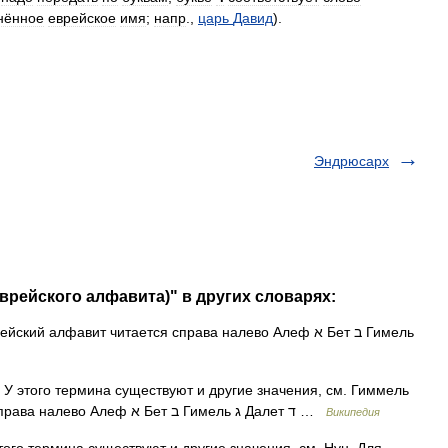
нённое
еврейское
имя
;
напр
.,
царь
Давид
).
Эндрюсарх
еврейского алфавита)" в других словарях:
ский алфавит читается справа налево Алеф א Бет ב Гимель
У этого термина существуют и другие значения, см. Гиммель
(значения). Еврейский алфавит читается справа налево Алеф א Бет ב Гимель ג Далет ד …
Википедия