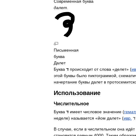
Современная
буква
далет
.
Письменная
буква
Далет
Буква
ד
происходит
от
слова
«
делет
» (
и
этой
буквы
было
пиктограммой
,
схемати
начертание
буквы
далет
в
протосемитск
Использование
Числительное
Буква
ד
имеет
числовое
значение
(
гема
неделе
)
называется
«
йом
далет
» (
ивр
.
ד
В
случае
,
если
в
числительном
она
идёт
становится
равным
4000
.
Таким
образо