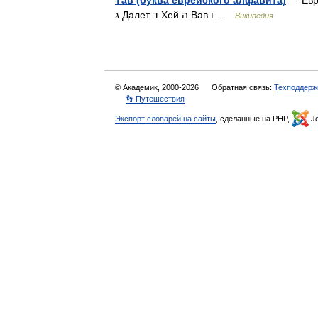
Тав (буква еврейского алфавита)
— Еврей
ג Далет ד Хей ה Вав ו …
Википедия
© Академик, 2000-2026
Обратная связь:
Техподдерж
👣 Путешествия
Экспорт словарей на сайты
, сделанные на PHP,
Jo