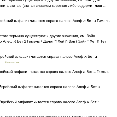
ого термина существуют и другие значения, см. Нун. Для
лнить статью (статья слишком короткая либо содержит лиш …
ский алфавит читается справа налево Алеф א Бет ב Гимель
того термина существуют и другие значения, см. Зайн.
Зайн ז Хет ח Тет
ейский алфавит читается справа налево Алеф א Бет ב
 ד Хей ה Вав ו Зайн ז Хет ח …
Википедия
ский алфавит читается справа налево Алеф א Бет ב Гимель
— Еврейский алфавит читается справа налево Алеф א Бет ב …
рейский алфавит читается справа налево Алеф א Бет ב