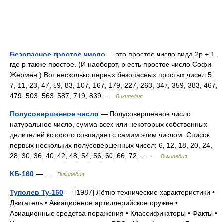
Безопасное простое число
— это простое число вида 2p + 1,
где p также простое. (И наоборот, p есть простое число Софи
Жермен.) Вот несколько первых безопасных простых чисел 5,
7, 11, 23, 47, 59, 83, 107, 167, 179, 227, 263, 347, 359, 383, 467,
479, 503, 563, 587, 719, 839 …
Википедия
Полусовершенное число
— Полусовершенное число
натуральное число, сумма всех или некоторых собственных
делителей которого совпадает с самим этим числом. Список
первых нескольких полусовершенных чисел: 6, 12, 18, 20, 24,
28, 30, 36, 40, 42, 48, 54, 56, 60, 66, 72,… …
Википедия
КБ-160
— …
Википедия
Туполев Ту-160
— [1987] Лётно технические характеристики •
Двигатель • Авиационное артиллерийское оружие •
Авиационные средства поражения • Классификаторы • Факты •