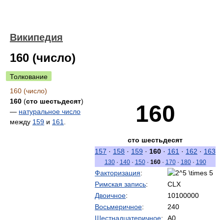
Википедия
160 (число)
Толкование
160 (число)
160
(
сто шестьдесят
)
160
—
натуральное число
между
159
и
161
.
сто шестьдесят
157
·
158
·
159
·
160
·
161
·
162
·
163
130
·
140
·
150
·
160
·
170
·
180
·
190
Факторизация
:
Римская запись
:
CLX
Двоичное
:
10100000
Восьмеричное
:
240
Шестнадцатеричное
:
A0