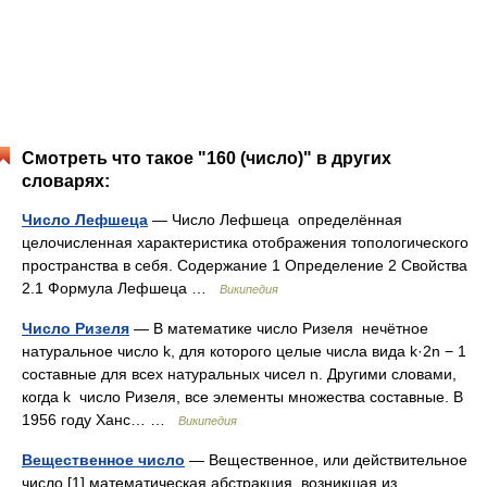
Смотреть что такое "160 (число)" в других
словарях:
Число Лефшеца
— Число Лефшеца определённая
целочисленная характеристика отображения топологического
пространства в себя. Содержание 1 Определение 2 Свойства
2.1 Формула Лефшеца …
Википедия
Число Ризеля
— В математике число Ризеля нечётное
натуральное число k, для которого целые числа вида k·2n − 1
составные для всех натуральных чисел n. Другими словами,
когда k число Ризеля, все элементы множества составные. В
1956 году Ханс… …
Википедия
Вещественное число
— Вещественное, или действительное
число [1] математическая абстракция, возникшая из