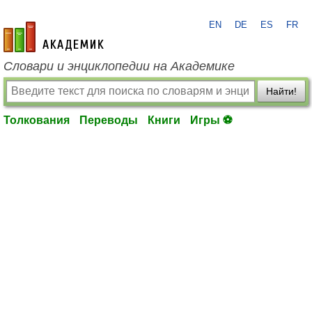
EN
DE
ES
FR
academic.ru
Словари и энциклопедии на Академике
Найти!
Толкования
Переводы
Книги
Игры ⚽