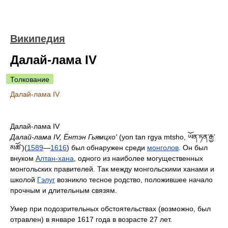
Википедия
Далай-лама IV
Толкование
Далай-лама IV
Далай-лама IV
Далай-лама IV, Ёнтэн Гьямцхо'
(yon tan rgya mtsho, ཡོན་ཏན་རྒྱ་
མཚོ་)(
1589
—
1616
) был обнаружен среди
монголов
. Он был
внуком
Алтан-хана
, одного из наиболее могущественных
монгольских правителей. Так между монгольскими ханами и
школой
Гэлуг
возникло тесное родство, положившее начало
прочным и длительным связям.
Умер при подозрительных обстоятельствах (возможно, был
отравлен) в январе 1617 года в возрасте 27 лет.