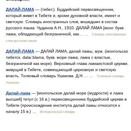
ДАЛАЙ-ЛАМА
— (тибет.). Буддийский первосвященник,
который живет в Тибете и, кроме духовной власти, имеет и
светскую. Словарь иностранных слов, вошедших в состав
русского языка. Чудинов А.Н., 1910. ДАЛАЙ ЛАМА [монг. букв.
лама, обладающий безграничной, как… …
Словарь иностранных
слов русского языка
ДАЛАЙ-ЛАМА
— ДАЛАЙ ЛАМА, далай ламы, муж. (монгольско
тибетск. dalai blama, букв. море лама, лама с властью,
безграничной как море). Верховный глава ламаистской церкви,
живущий в Тибете, совмещающий церковную и светскую
власть. Толковый словарь Ушакова. Д.Н.… …
Толковый словарь
Ушакова
Далай-лама
— [монгольское далай море (мудрости) и лама
высший] титул (с 16 в.) первосвященника буддийской церкви в
Тибете (происхождение института далай ламы относится к
началу 15 в.) …
Исторический словарь