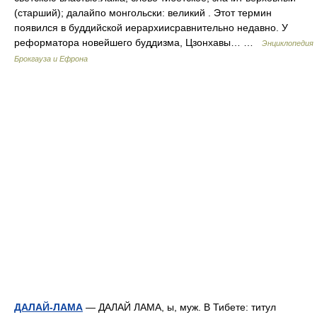
(старший); далайпо монгольски: великий . Этот термин
появился в буддийской иерархиисравнительно недавно. У
реформатора новейшего буддизма, Цзонхавы… …
Энциклопедия
Брокгауза и Ефрона
ДАЛАЙ-ЛАМА
— ДАЛАЙ ЛАМА, ы, муж. В Тибете: титул