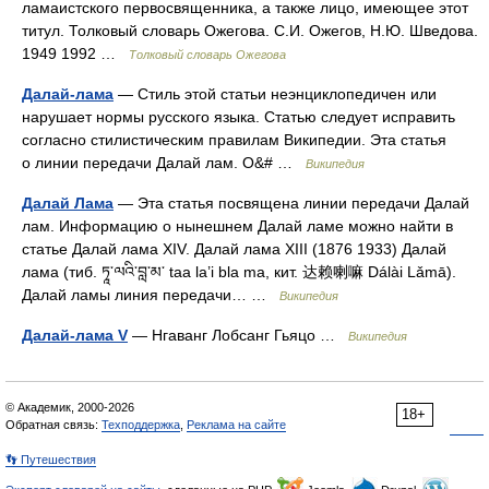
ламаистского первосвященника, а также лицо, имеющее этот
титул. Толковый словарь Ожегова. С.И. Ожегов, Н.Ю. Шведова.
1949 1992 …
Толковый словарь Ожегова
Далай-лама
— Стиль этой статьи неэнциклопедичен или
нарушает нормы русского языка. Статью следует исправить
согласно стилистическим правилам Википедии. Эта статья
о линии передачи Далай лам. О&# …
Википедия
Далай Лама
— Эта статья посвящена линии передачи Далай
лам. Информацию о нынешнем Далай ламе можно найти в
статье Далай лама XIV. Далай лама XIII (1876 1933) Далай
лама (тиб. ཏཱ་ལའི་བླ་མ་ taa la’i bla ma, кит. 达赖喇嘛 Dálài Lǎmā).
Далай ламы линия передачи… …
Википедия
Далай-лама V
— Нгаванг Лобсанг Гьяцо …
Википедия
© Академик, 2000-2026
18+
Обратная связь:
Техподдержка
,
Реклама на сайте
👣 Путешествия