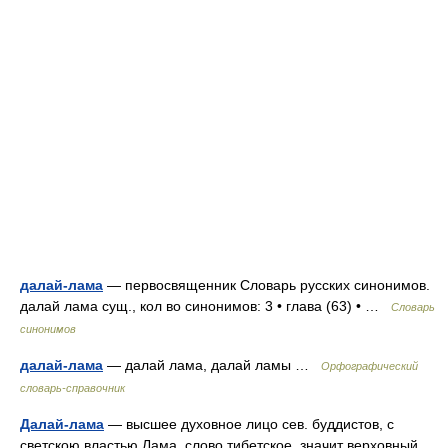
далай-лама
— первосвященник Словарь русских синонимов.
далай лама сущ., кол во синонимов: 3 • глава (63) • …
Словарь
синонимов
далай-лама
— далай лама, далай ламы …
Орфографический
словарь-справочник
Далай-лама
— высшее духовное лицо сев. буддистов, с
светскою властью.Лама, слово тибетское, значит верховный