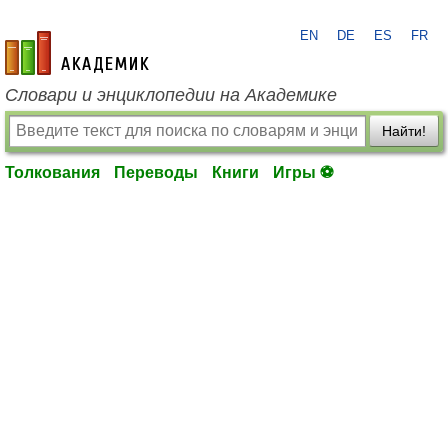
EN
DE
ES
FR
academic.ru
Словари и энциклопедии на Академике
Найти!
Толкования
Переводы
Книги
Игры ⚽