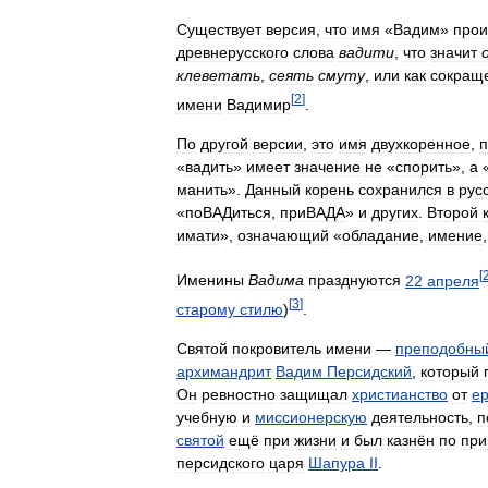
Существует
версия
,
что
имя
«
Вадим
»
про
древнерусского
слова
вадити
,
что
значит
клеветать
,
сеять
смуту
,
или
как
сокращ
[
2
]
имени
Вадимир
.
По
другой
версии
,
это
имя
двухкоренное
,
п
«
вадить
»
имеет
значение
не
«
спорить
»,
а
манить
».
Данный
корень
сохранился
в
рус
«
поВАДиться
,
приВАДА
»
и
других
.
Второй
имати
»,
означающий
«
обладание
,
имение
[
Именины
Вадима
празднуются
22
апреля
[
3
]
старому
стилю
)
.
Святой
покровитель
имени
—
преподобны
архимандрит
Вадим
Персидский
,
который
Он
ревностно
защищал
христианство
от
ер
учебную
и
миссионерскую
деятельность
,
п
святой
ещё
при
жизни
и
был
казнён
по
при
персидского
царя
Шапура
II
.