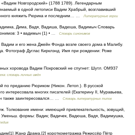
а «Вадим Новгородский» (1788 1789). Легендарным
инаемый в одной летописи Вадим Храбрый, возглавивший
званного княжить Рюрика и последним… …
Литературные герои
Вадимка, Дима, Вадя, Вадиша, Вадюша, Вадимыч Словарь
нонимов: 3 • вадимыч (1) • …
Словарь синонимов
Вадим и его жена Джейн Фонда возле своего дома в Малибу.
а. Фотограф Дуглас Кирклэнд. Имя при рождении: Роже
чных хоровода Вадим Покровский не спугнет: Шутл. ОМ937
ека: словарь личных имён
й по преданию Рюриком (Никон. Летоп.). В русской
его интересовала многих писателей (Екатерину II, Муравьева,
кин также заинтересовался… …
Словарь литературных типов
ж. Толкование имени: имеющий привлекательность, зовущий,
Уменьш. формы: Вадик; Вадичек, Вадюша, Вадя, Вадимушка,
педия
дим[1] Жанр Драма,[2] короткометражка Режиссёр Пётр