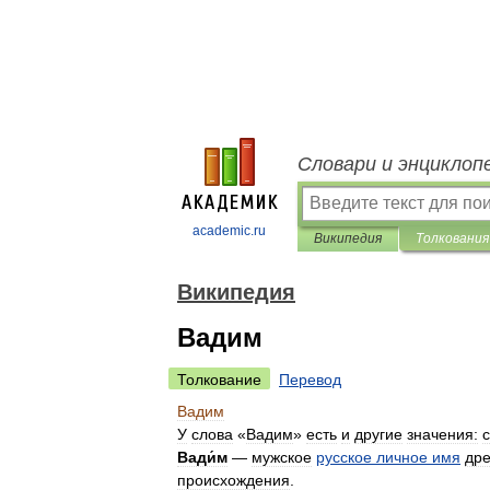
Словари и энциклоп
academic.ru
Википедия
Толкования
Википедия
Вадим
Толкование
Перевод
Вадим
У
слова
«
Вадим
»
есть
и
другие
значения:
Вади́м
—
мужское
русское
личное
имя
дре
происхождения
.