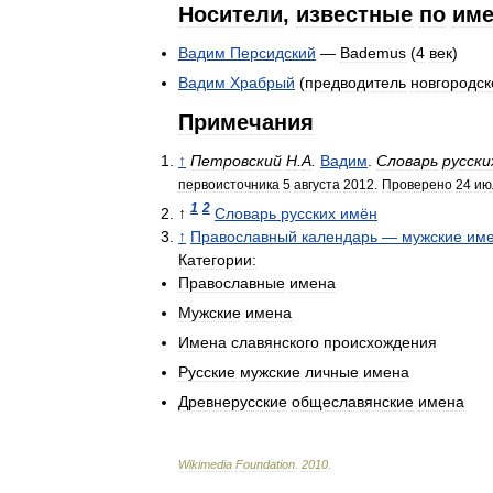
Носители
,
известные
по
им
Вадим
Персидский
—
Bademus
(
4
век
)
Вадим
Храбрый
(
предводитель
новгородск
Примечания
↑
Петровский
Н
.
А
.
Вадим
.
Словарь
русски
первоисточника
5
августа
2012
.
Проверено
24
ию
1
2
↑
Словарь
русских
имён
↑
Православный
календарь
—
мужские
им
Категории:
Православные
имена
Мужские
имена
Имена
славянского
происхождения
Русские
мужские
личные
имена
Древнерусские
общеславянские
имена
Wikimedia
Foundation
.
2010
.