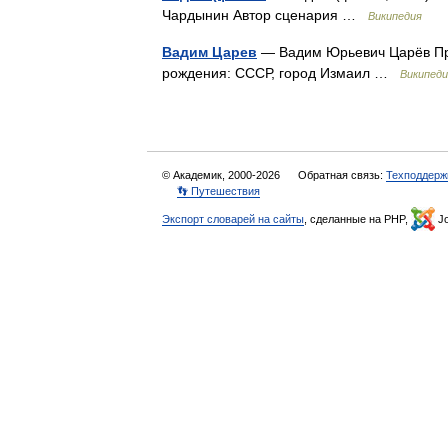
Чардынин Автор сценария …
Википедия
Вадим Царев
— Вадим Юрьевич Царёв Пр
рождения: СССР, город Измаил …
Википеди
© Академик, 2000-2026
Обратная связь:
Техподдерж
👣 Путешествия
Экспорт словарей на сайты
, сделанные на PHP,
Jo