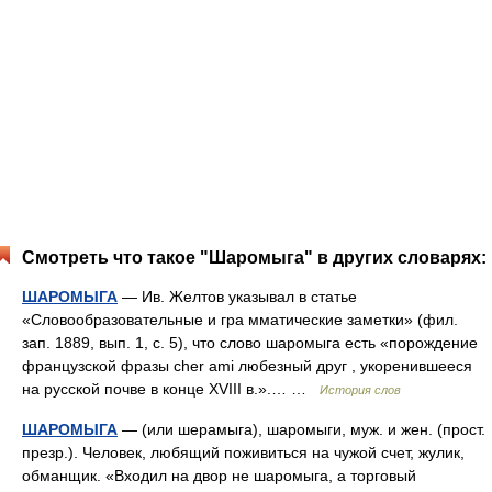
Смотреть что такое "Шаромыга" в других словарях:
ШАРОМЫГА
— Ив. Желтов указывал в статье
«Словообразовательные и гра мматические заметки» (фил.
зап. 1889, вып. 1, с. 5), что слово шаромыга есть «порождение
французской фразы сher ami любезный друг , укоренившееся
на русской почве в конце XVIII в.».… …
История слов
ШАРОМЫГА
— (или шерамыга), шаромыги, муж. и жен. (прост.
презр.). Человек, любящий поживиться на чужой счет, жулик,
обманщик. «Входил на двор не шаромыга, а торговый