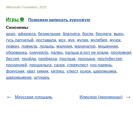
Wikimedia Foundation
.
2010
.
Игры ⚽
Поможем написать курсовую
Синонимы
:
арап
,
аферюга
,
бездельник
,
блатняга
,
босяк
,
бродяга
,
вьюн
,
гусь лапчатый
,
доставала
,
жох
,
жук
,
жулик
,
жулябия
,
жучок
,
ловкач
,
ловчила
,
лодырь
,
мазурик
,
махинатор
,
мошенник
,
оборванец
,
охмуряло
,
палец
,
пальца в рот не клади
,
продувная
бестия
,
пройда
,
пройдоха
,
пролаза
,
проныра
,
протобестия
,
прохиндей
,
прощелыга
,
сачок
,
стрекулист
,
ухо-парень
,
фокусник
,
хват
,
химик
,
хитрец
,
хлюст
,
ходок
,
шаромыжка
,
шаромыжник
,
штукарь
Миусская площадь
Илиодор (иеромонах)