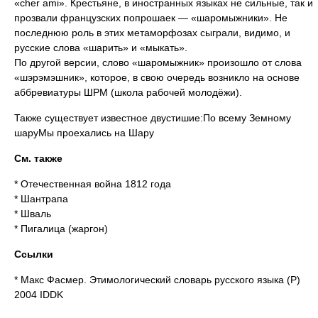
«сher ami». Крестьяне, в иностранных языках не сильные, так и
прозвали французских попрошаек — «шаромыжники». Не
последнюю роль в этих метаморфозах сыграли, видимо, и
русские слова «шарить» и «мыкать».
По другой версии, слово «шаромыжник» произошло от слова
«шэрэмэшник», которое, в свою очередь возникло на основе
аббревиатуры ШРМ (школа рабочей молодёжи).
Также существует известное двустишие:По всему Земному
шаруМы проехались на Шару
См. также
* Отечественная война 1812 года
* Шантрапа
* Шваль
* Пигалица (жаргон)
Ссылки
* Макс Фасмер. Этимологический словарь русского языка (Р)
2004 IDDK