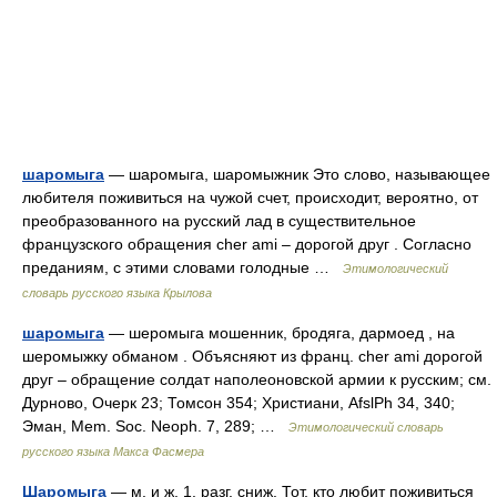
шаромыга
— шаромыга, шаромыжник Это слово, называющее
любителя поживиться на чужой счет, происходит, вероятно, от
преобразованного на русский лад в существительное
французского обращения cher ami – дорогой друг . Согласно
преданиям, с этими словами голодные …
Этимологический
словарь русского языка Крылова
шаромыга
— шеромыга мошенник, бродяга, дармоед , на
шеромыжку обманом . Объясняют из франц. сhеr аmi дорогой
друг – обращение солдат наполеоновской армии к русским; см.
Дурново, Очерк 23; Томсон 354; Христиани, AfslPh 34, 340;
Эман, Мem. Sос. Neoph. 7, 289; …
Этимологический словарь
русского языка Макса Фасмера
Шаромыга
— м. и ж. 1. разг. сниж. Тот, кто любит поживиться