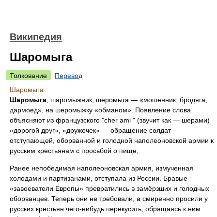
Википедия
Шаромыга
Толкование
Перевод
Шаромыга
Шаромыга
, шаромыжник, шеромыга — «мошенник, бродяга,
дармоед», на шеромыжку «обманом». Появление слова
объясняют из французского "cher ami " (звучит как — шерами)
«дорогой друг», «дружочек» — обращение солдат
отступающей, оборванной и голодной наполеоновской армии к
русским крестьянам с просьбой о пище;
Ранее непобедимая наполеоновская армия, измученная
холодами и партизанами, отступала из России. Бравые
«завоеватели Европы» превратились в замёрзших и голодных
оборванцев. Теперь они не требовали, а смиренно просили у
русских крестьян чего-нибудь перекусить, обращаясь к ним