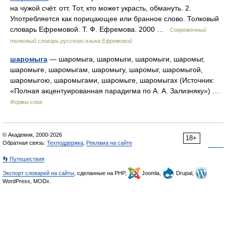
на чужой счёт. отт. Тот, кто может украсть, обмануть. 2.
Употребляется как порицающее или бранное слово. Толковый
словарь Ефремовой. Т. Ф. Ефремова. 2000 …
Современный
толковый словарь русского языка Ефремовой
шаромыга
— шаромыга, шаромыги, шаромыги, шаромыг,
шаромыге, шаромыгам, шаромыгу, шаромыг, шаромыгой,
шаромыгою, шаромыгами, шаромыге, шаромыгах (Источник:
«Полная акцентуированная парадигма по А. А. Зализняку») …
Формы слов
© Академик, 2000-2026
18+
Обратная связь:
Техподдержка
,
Реклама на сайте
👣 Путешествия
Экспорт словарей на сайты
, сделанные на PHP,
Joomla,
Drupal,
WordPress, MODx.