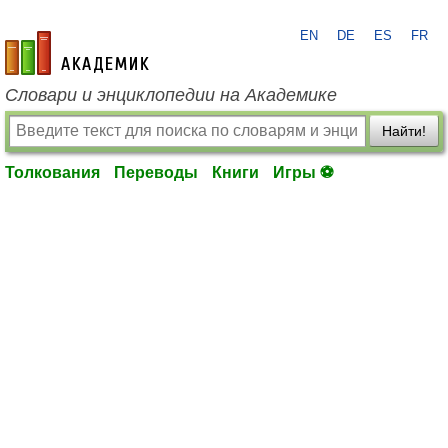
EN
DE
ES
FR
academic.ru
Словари и энциклопедии на Академике
Найти!
Толкования
Переводы
Книги
Игры ⚽