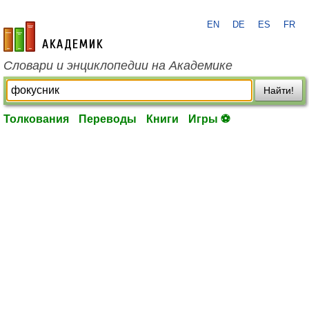
EN
DE
ES
FR
academic.ru
Словари и энциклопедии на Академике
Найти!
Толкования
Переводы
Книги
Игры ⚽