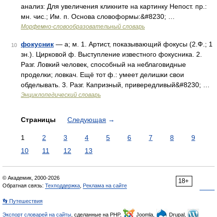
анализ: Для увеличения кликните на картинку Непост. пр.:
мн. чис.; Им. п. Основа словоформы:&#8230; …
Морфемно-словообразовательный словарь
фокусник
— а; м. 1. Артист, показывающий фокусы (2.Ф.; 1
10
зн.). Цирковой ф. Выступление известного фокусника. 2.
Разг. Ловкий человек, способный на неблаговидные
проделки; ловкач. Ещё тот ф.: умеет делишки свои
обделывать. 3. Разг. Капризный, привередливый&#8230; …
Энциклопедический словарь
Страницы
Следующая
→
1
2
3
4
5
6
7
8
9
10
11
12
13
© Академик, 2000-2026
18+
Обратная связь:
Техподдержка
,
Реклама на сайте
👣 Путешествия
Экспорт словарей на сайты
, сделанные на PHP,
Joomla,
Drupal,