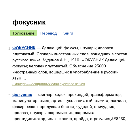
фокусник
Толкование
Перевод
Книги
ФОКУСНИК
— Делающий фокусы, штукарь; человек
1
плутоватый. Словарь иностранных слов, вошедших в состав
русского языка. Чудинов А.Н., 1910. ФОКУСНИК Делающий
фокусы; человек плутоватый. Объяснение 25000
иностранных слов, вошедших в употребление в русский
язык …
Словарь иностранных слов русского языка
фокусник
— фигляр, ходок, прохиндей, трансформатор,
2
манипулятор, вьюн, артист, гусь лапчатый, выжига, ловчила,
факир, хлюст, продувная бестия, чудодей, причудник,
пролаза, штукарь, шаромыжник, шаромыга,
престидижитатор, иллюзионист, пройда, стрекулист,&#8230;
…