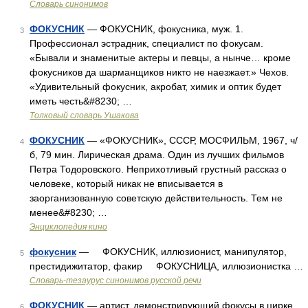
Словарь синонимов
ФОКУСНИК
— ФОКУСНИК, фокусника, муж. 1.
3
Профессионал эстрадник, специалист по фокусам.
«Бывали и знаменитые актеры и певцы, а нынче… кроме
фокусников да шарманщиков никто не наезжает.» Чехов.
«Удивительный фокусник, акробат, химик и оптик будет
иметь честь&#8230; …
Толковый словарь Ушакова
ФОКУСНИК
— «ФОКУСНИК», СССР, МОСФИЛЬМ, 1967, ч/
4
б, 79 мин. Лирическая драма. Один из лучших фильмов
Петра Тодоровского. Неприхотливый грустный рассказ о
человеке, который никак не вписывается в
заорганизованную советскую действительность. Тем не
менее&#8230; …
Энциклопедия кино
фокусник
— ФОКУСНИК, иллюзионист, манипулятор,
5
престидижитатор, факир ФОКУСНИЦА, иллюзионистка …
Словарь-тезаурус синонимов русской речи
ФОКУСНИК
— артист, демонстрирующий фокусы в цирке,
6