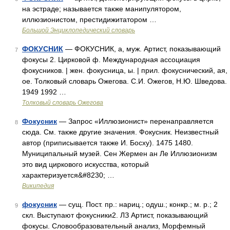
на эстраде; называется также манипулятором,
иллюзионистом, престидижитатором …
Большой Энциклопедический словарь
ФОКУСНИК
— ФОКУСНИК, а, муж. Артист, показывающий
7
фокусы 2. Цирковой ф. Международная ассоциация
фокусников. | жен. фокусница, ы. | прил. фокуснический, ая,
ое. Толковый словарь Ожегова. С.И. Ожегов, Н.Ю. Шведова.
1949 1992 …
Толковый словарь Ожегова
Фокусник
— Запрос «Иллюзионист» перенаправляется
8
сюда. Cм. также другие значения. Фокусник. Неизвестный
автор (приписывается также И. Босху). 1475 1480.
Муниципальный музей. Сен Жермен ан Ле Иллюзионизм
это вид циркового искусства, который
характеризуется&#8230; …
Википедия
фокусник
— сущ. Пост. пр.: нариц.; одуш.; конкр.; м. р.; 2
9
скл. Выступают фокусники2. ЛЗ Артист, показывающий
фокусы. Словообразовательный анализ, Морфемный