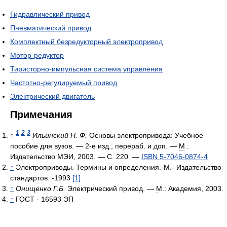
Гидравлический привод
Пневматический привод
Комплектный безредукторный электропривод
Мотор-редуктор
Тиристорно-импульсная система управления
Частотно-регулируемый привод
Электрический двигатель
Примечания
1
2
3
↑
Ильинский Н. Ф.
Основы электропривода: Учебное
пособие для вузов. — 2-е изд., перераб. и доп. —
М
.:
Издательство МЭИ, 2003. — С. 220. —
ISBN 5-7046-0874-4
↑
Электроприводы. Термины и определения.-М.- Издательство
стандартов. -1993
[1]
↑
Онищенко Г.Б.
Электрический привод. —
М
.: Академия, 2003.
↑
ГОСТ - 16593 ЭП