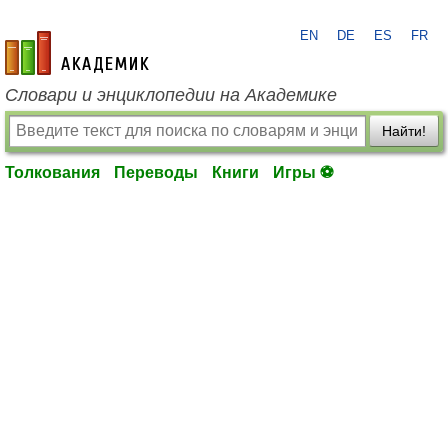
EN
DE
ES
FR
academic.ru
Словари и энциклопедии на Академике
Найти!
Толкования
Переводы
Книги
Игры ⚽