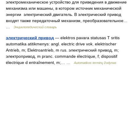
электромеханическое устройство для приведения в движение
механизма или машины, в котором источник механической
энергии электрический двигатель. В электрический привод
входят также передаточный механизм, преобразовательное…
…
Энциклопедический словарь
электрический привод
— elektros pavara statusas T sritis
automatika atitikmenys: angl. electric drive vok. elektrischer
Antrieb, m; Elektroantrieb, m rus. электрический привод, m;
электропривод, m pranc. commande électrique, f; dispositif
électrique d entraînement, m;… …
Automatikos terminų žodynas