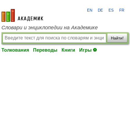
EN
DE
ES
FR
academic.ru
Словари и энциклопедии на Академике
Найти!
Толкования
Переводы
Книги
Игры ⚽