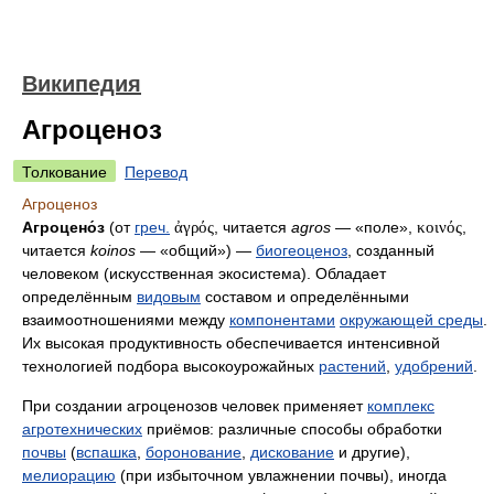
Википедия
Агроценоз
Толкование
Перевод
Агроценоз
Агроцено́з
(от
греч.
ἀγρός
, читается
agros
— «поле»,
κοινός
,
читается
koinos
— «общий») —
биогеоценоз
, созданный
человеком (искусственная экосистема). Обладает
определённым
видовым
составом и определёнными
взаимоотношениями между
компонентами
окружающей среды
.
Их высокая продуктивность обеспечивается интенсивной
технологией подбора высокоурожайных
растений
,
удобрений
.
При создании агроценозов человек применяет
комплекс
агротехнических
приёмов: различные способы обработки
почвы
(
вспашка
,
боронование
,
дискование
и другие),
мелиорацию
(при избыточном увлажнении почвы), иногда