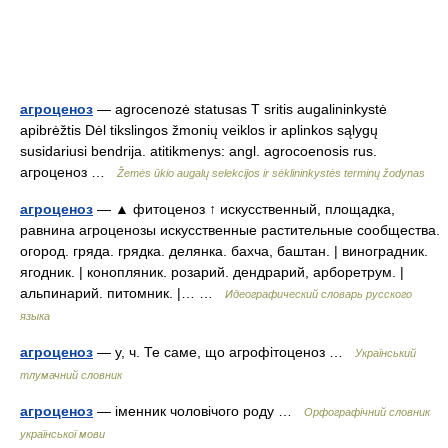
агроценоз
— agrocenozė statusas T sritis augalininkystė
apibrėžtis Dėl tikslingos žmonių veiklos ir aplinkos sąlygų
susidariusi bendrija. atitikmenys: angl. agrocoenosis rus.
агроценоз …
Žemės ūkio augalų selekcijos ir sėklininkystės terminų žodynas
агроценоз
— ▲ фитоценоз ↑ искусственный, площадка,
равнина агроценозы искусственные растительные сообщества.
огород. гряда. грядка. делянка. бахча, баштан. | виноградник.
ягодник. | конопляник. розарий. дендрарий, арборетрум. |
альпинарий. питомник. |… …
Идеографический словарь русского
языка
агроценоз
— у, ч. Те саме, що агрофітоценоз …
Український
тлумачний словник
агроценоз
— іменник чоловічого роду …
Орфографічний словник
української мови