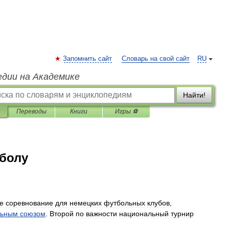
Запомнить сайт
Словарь на свой сайт
RU
едии на Академике
Найти!
Переводы
Книги
Игры ⚽
тболу
е
соревнование
для
немецких
футбольных
клубов
,
льным
союзом
.
Второй
по
важности
национальный
турнир