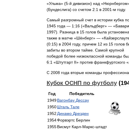
«
Ульма
» (
5
-
й
дивизион
)
над
«
Нюрнбергом
(
Бундеслига
)
со
счетом
2:1
в
2001
-
м
году
.
Самый
разгромный
счет
в
истории
кубка
п
1945
года
—
1:16
(«
Вальдберг
» — «
Бавар
1997
).
Разница
в
15
голов
была
установен
также
в
матче
«
Шёнберг
» — «
Кайзерслаут
(
0:15
)
в
2004
году
,
причем
12
из
15
голов
б
забиты
во
втором
тайме
.
Самой
крупной
победой
более
низкоклассной
команды
бы
6:1
«
Штутгарт
II
»
против
франкфуртского
«
С
2008
года
вторые
команды
профессиона
Кубок
ОСНП
по
футболу
(
19
Год
Победитель
1949
Вагонбау
Дессау
1950
Шталь
Тале
1952
Динамо
Дрезден
1954
Форвэртс
Берлин
1955
Висмут
Карл
-
Маркс
-
штадт