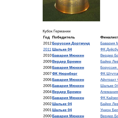
Кубок
Германии
Год
Победитель
Финалис
2012
Боруссия
Дортмунд
Бавария
2011
Шальке
04
ФК
Дуйсб
2010
Бавария
Мюнхен
Вердер
Б
2009
Вердер
Бремен
Байер
Ле
2008
Бавария
Мюнхен
Боруссия
2007
ФК
Нюрнберг
ФК
Штутг
2006
Бавария
Мюнхен
Айнтрахт
2005
Бавария
Мюнхен
Шальке
0
2004
Вердер
Бремен
Алемания
2003
Бавария
Мюнхен
ФК
Кайзе
2002
Шальке
04
Байер
Ле
2001
Шальке
04
Унион
Бе
2000
Бавария
Мюнхен
Вердер
Б