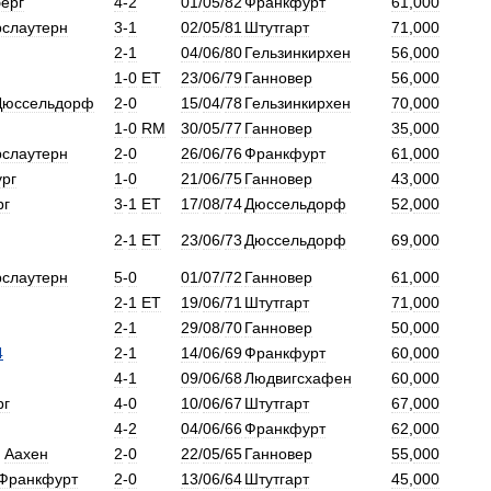
ерг
4
-
2
01
/
05
/
82
Франкфурт
61
,
000
рслаутерн
3
-
1
02
/
05
/
81
Штутгарт
71
,
000
2
-
1
04
/
06
/
80
Гельзинкирхен
56
,
000
1
-
0
ET
23
/
06
/
79
Ганновер
56
,
000
Дюссельдорф
2
-
0
15
/
04
/
78
Гельзинкирхен
70
,
000
1
-
0
RM
30
/
05
/
77
Ганновер
35
,
000
рслаутерн
2
-
0
26
/
06
/
76
Франкфурт
61
,
000
ург
1
-
0
21
/
06
/
75
Ганновер
43
,
000
рг
3
-
1
ET
17
/
08
/
74
Дюссельдорф
52
,
000
2
-
1
ET
23
/
06
/
73
Дюссельдорф
69
,
000
рслаутерн
5
-
0
01
/
07
/
72
Ганновер
61
,
000
2
-
1
ET
19
/
06
/
71
Штутгарт
71
,
000
2
-
1
29
/
08
/
70
Ганновер
50
,
000
4
2
-
1
14
/
06
/
69
Франкфурт
60
,
000
4
-
1
09
/
06
/
68
Людвигсхафен
60
,
000
рг
4
-
0
10
/
06
/
67
Штутгарт
67
,
000
4
-
2
04
/
06
/
66
Франкфурт
62
,
000
Аахен
2
-
0
22
/
05
/
65
Ганновер
55
,
000
Франкфурт
2
-
0
13
/
06
/
64
Штутгарт
45
,
000