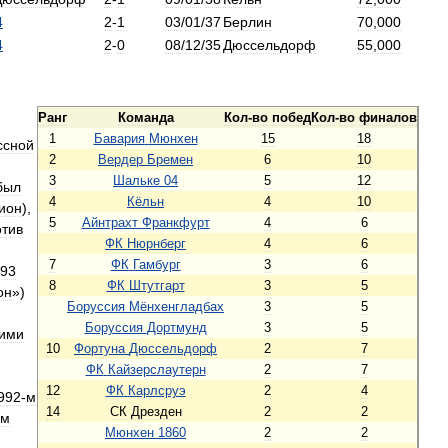
4
2
-
1
03
/
01
/
37
Берлин
70
,
000
4
2
-
0
08
/
12
/
35
Дюссельдорф
55
,
000
Ранг
Команда
Кол
-
во
побед
Кол
-
во
финалов
1
Бавария
Мюнхен
15
18
ссной
2
Вердер
Бремен
6
10
3
Шальке
04
5
12
был
4
Кёльн
4
10
ион
),
5
Айнтрахт
Франкфурт
4
6
отив
ФК
Нюрнберг
4
6
7
ФК
Гамбург
3
6
93
8
ФК
Штутгарт
3
5
он
»)
Боруссия
Мёнхенгладбах
3
5
Боруссия
Дортмунд
3
5
ими
10
Фортуна
Дюссельдорф
2
7
ФК
Кайзерслаутерн
2
7
12
ФК
Карлсруэ
2
4
992
-
м
14
СК
Дрезден
2
2
ым
Мюнхен
1860
2
2