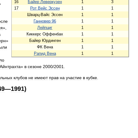
16
Байер
Леверкузен
1
3
»
17
Рот
Вейс
Эссен
1
1
Шварц
-
Вайс
Эссен
1
1
осле
Ганновер
96
1
1
ия
»,
Лейпциг
1
1
а
Киккерс
Оффенбах
1
1
ерн
»
Байер
Юрдинген
1
1
ыли
ФК
Вена
1
1
Рапид
Вена
1
1
ло
Айнтрахта
»
в
сезоне
2000
/
2001
.
льных
клубов
не
имеют
прав
на
участие
в
кубке
.
49
—
1991
)