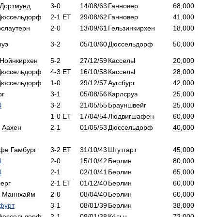
Дортмунд
3
-
0
14
/
08
/
63
Ганновер
68
,
000
Дюссельдорф
2
-
1
ET
29
/
08
/
62
Ганновер
41
,
000
рслаутерн
2
-
0
13
/
09
/
61
Гельзинкирхен
18
,
000
руэ
3
-
2
05
/
10
/
60
Дюссельдорф
50
,
000
Нойнкирхен
5
-
2
27
/
12
/
59
Кассельl
20
,
000
Дюссельдорф
4
-
3
ET
16
/
10
/
58
Кассельl
28
,
000
Дюссельдорф
1
-
0
29
/
12
/
57
Аугсбург
42
,
000
рг
3
-
1
05
/
08
/
56
Карлсруэ
25
,
000
4
3
-
2
21
/
05
/
55
Брауншвейг
25
,
000
1
-
0
ET
17
/
04
/
54
Людвигшафен
60
,
000
Аахен
2
-
1
01
/
05
/
53
Дюссельдорф
40
,
000
фе
Гамбург
3
-
2
ET
31
/
10
/
43
Штутгарт
45
,
000
4
2
-
0
15
/
10
/
42
Берлин
80
,
000
4
2
-
1
02
/
10
/
41
Берлин
65
,
000
ерг
2
-
1
ET
01
/
12
/
40
Берлин
60
,
000
Маннхайм
2
-
0
08
/
04
/
40
Берлин
60
,
000
фурт
3
-
1
08
/
01
/
39
Берлин
38
,
000
Дюссельдорф
2
-
1
09
/
01
/
38
Кёльн
72
,
000