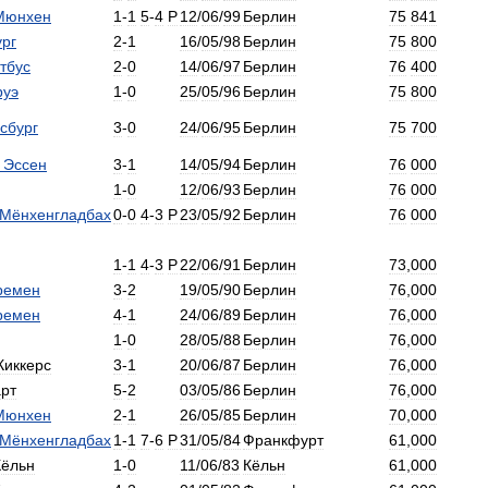
Мюнхен
1
-
1
5
-
4
P
12
/
06
/
99
Берлин
75
841
ург
2
-
1
16
/
05
/
98
Берлин
75
800
тбус
2
-
0
14
/
06
/
97
Берлин
76
400
руэ
1
-
0
25
/
05
/
96
Берлин
75
800
сбург
3
-
0
24
/
06
/
95
Берлин
75
700
Эссен
3
-
1
14
/
05
/
94
Берлин
76
000
1
-
0
12
/
06
/
93
Берлин
76
000
Мёнхенгладбах
0
-
0
4
-
3
P
23
/
05
/
92
Берлин
76
000
1
-
1
4
-
3
P
22
/
06
/
91
Берлин
73
,
000
ремен
3
-
2
19
/
05
/
90
Берлин
76
,
000
ремен
4
-
1
24
/
06
/
89
Берлин
76
,
000
1
-
0
28
/
05
/
88
Берлин
76
,
000
Киккерс
3
-
1
20
/
06
/
87
Берлин
76
,
000
арт
5
-
2
03
/
05
/
86
Берлин
76
,
000
Мюнхен
2
-
1
26
/
05
/
85
Берлин
70
,
000
Мёнхенгладбах
1
-
1
7
-
6
P
31
/
05
/
84
Франкфурт
61
,
000
Кёльн
1
-
0
11
/
06
/
83
Кёльн
61
,
000