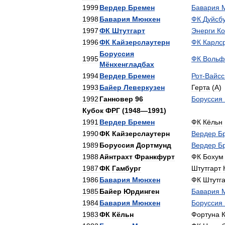
1999
Вердер
Бремен
Бавария
1998
Бавария
Мюнхен
ФК
Дуйсб
1997
ФК
Штутгарт
Энерги
Ко
1996
ФК
Кайзерслаутерн
ФК
Карлс
Боруссия
1995
ФК
Вольф
Мёнхенгладбах
1994
Вердер
Бремен
Рот
-
Вайсс
1993
Байер
Леверкузен
Герта
(
A
)
1992
Ганновер
96
Боруссия
Кубок
ФРГ
(
1948
—
1991
)
1991
Вердер
Бремен
ФК
Кёльн
1990
ФК
Кайзерслаутерн
Вердер
Б
1989
Боруссия
Дортмунд
Вердер
Б
1988
Айнтрахт
Франкфурт
ФК
Бохум
1987
ФК
Гамбург
Штутгарт
1986
Бавария
Мюнхен
ФК
Штутг
1985
Байер
Юрдинген
Бавария
1984
Бавария
Мюнхен
Боруссия
1983
ФК
Кёльн
Фортуна