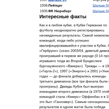
1936
Лейпциг
Шальке
0
1935
ФК
Нюрнберг
Шальке
0
Интересные
факты
Как
и
в
любом
кубке
,
в
Кубке
Германии
по
футболу
неоднократно
регистрироваись
неожиданные
результаты
.
Самой
низкокла
командой
,
когда
-
либо
успешно
квалифицировавшейся
к
участию
в
Кубке
,
«
Гербрунн
» (
сезон
2003
/
04
,
девятый
дивиз
проигравший
в
первом
же
раунде
(
0:14
пр
игравшего
тогда
во
Второй
Бундеслиге
бургхаузенского
«
Вакера
»).
Трижды
—
в
19
(«
Герта
-
2
»),
1997
(«
Энерги
»)
и
2001
(«
Уни
годах
—
до
финала
добирались
команды
третьего
дивизиона
(
все
три
финала
были
проиграны
).
Дважды
Кубок
был
выигран
командами
второго
дивизиона
(
в
1970
этой
командой
стала
«
Кикерс
»
Оффенбах
и
в
1
это
был
«
Ганновер
»).
Самым
сенсационн
результатом
в
одном
матче
была
победа