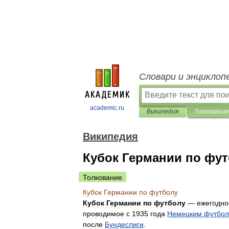
Словари и энциклоп
academic.ru
Википедия
Толкования
Википедия
Кубок Германии по фу
Толкование
Кубок
Германии
по
футболу
Кубок
Германии
по
футболу
—
ежегодно
проводимое
с
1935
года
Немецким
футбо
после
Бундеслиги
.