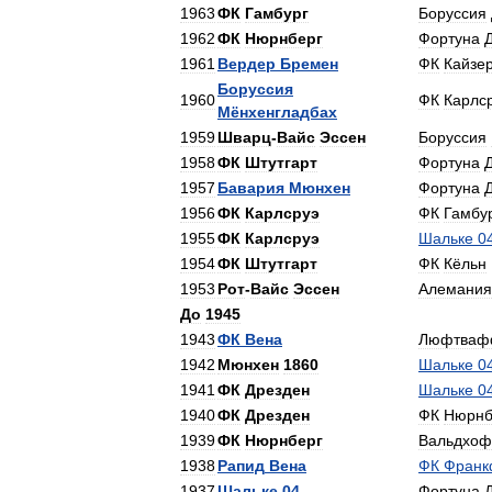
1963
ФК
Гамбург
Боруссия
1962
ФК
Нюрнберг
Фортуна
1961
Вердер
Бремен
ФК
Кайзе
Боруссия
1960
ФК
Карлс
Мёнхенгладбах
1959
Шварц
-
Вайс
Эссен
Боруссия
1958
ФК
Штутгарт
Фортуна
1957
Бавария
Мюнхен
Фортуна
1956
ФК
Карлсруэ
ФК
Гамбу
1955
ФК
Карлсруэ
Шальке
0
1954
ФК
Штутгарт
ФК
Кёльн
1953
Рот
-
Вайс
Эссен
Алемания
До
1945
1943
ФК
Вена
Люфтваф
1942
Мюнхен
1860
Шальке
0
1941
ФК
Дрезден
Шальке
0
1940
ФК
Дрезден
ФК
Нюрнб
1939
ФК
Нюрнберг
Вальдхоф
1938
Рапид
Вена
ФК
Франк
1937
Шальке
04
Фортуна