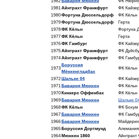
1982
Бавария
Мюнхен
ФК
Нюрнб
1981
Айнтрахт
Франкфурт
ФК
Кайзе
1980
Фортуна
Дюссельдорф
ФК
Кёльн
1979
Фортуна
Дюссельдорф
Герта
1978
ФК
Кёльн
Фортуна
1977
ФК
Кёльн
Герта
1976
ФК
Гамбург
ФК
Кайзе
1975
Айнтрахт
Франкфурт
ФК
Дуйсб
1974
Айнтрахт
Франкфурт
ФК
Гамбу
Боруссия
1973
ФК
Кёльн
Мёнхенгладбах
1972
Шальке
04
ФК
Кайзе
1971
Бавария
Мюнхен
ФК
Кёльн
1970
Киккерс
Оффенбах
ФК
Кёльн
1969
Бавария
Мюнхен
Шальке
0
1968
ФК
Кёльн
ФК
Бохум
1967
Бавария
Мюнхен
ФК
Гамбу
1966
Бавария
Мюнхен
Майдерих
1965
Боруссия
Дортмунд
Алемания
1964
Мюнхен
1860
Айнтрахт