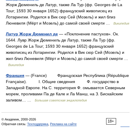
Жорж Дюмениль де Латур, также Ла Тур (фр. Georges de La
Tour; 1593 30 января 1652) французский живописец из
Лотарингии. Родился в Вик сюр Сей (Мозель) и жил близ
Люневиля (Мёрт и Мозель) до самой своей смерти …
Википедия
Латур Жорж Дюменил де
— «Поклонение пастухов». Ок.
1644. Лувр Жорж Дюмениль де Латур, также Ла Тур (фр.
Georges de La Tour; 1593 30 января 1652) французский
живописец из Лотарингии. Родился в Вик сюр Сей (Мозель) и
жил близ Люневиля (Мёрт и Мозель) до самой своей смерти …
Википедия
Франция
— (France) Французская Республика (République
Française). I. Общие сведения Ф. государство в
Западной Европе. На С. территория Ф. омывается Северным
морем, проливами Па де Кале и Ла Манш, на З. Бискайским
заливом… …
Большая советская энциклопедия
© Академик, 2000-2026
18+
Обратная связь:
Техподдержка
,
Реклама на сайте