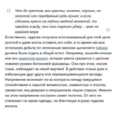
Что до крестов, все кресты, конечно, хороши, но
золотой или серебряный куда лучше; а если
сделать крест на ладони медной монетой, то
имейте в виду, что это портит удачу… мою по
крайней мере
Естественно, гадалка получала использованный для этой цели
золотой и даже могла оставить его себе, в то время как всю
остальную добычу по неписаным законам цыганского
табора
должна была отдать в общий котел. Например, кошелёк юноши
или его
памятную монету
, которая умело срезается с цепочки
ловкими руками белокожей красавицы. Она при этом, скосив
глаза, наблюдает за своей жертвой. В действии только руки и
избегающие друг друга или перекрещивающиеся взгляды.
Напряжение возникает из-за контраста между кажущимся
спокойствием и скрытой активностью, наивностью и опытом,
свежестью лиц девушек и сморщенным лицом старухи. Именно
на этом напряжении построен сюжет полотна. От него не
отвлекают ни яркие одежды, ни блестящая в руках гадалки
монета.