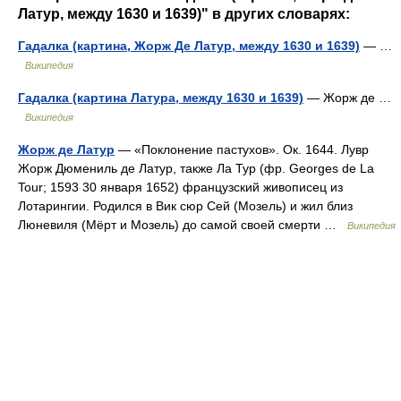
Латур, между 1630 и 1639)" в других словарях:
Гадалка (картина, Жорж Де Латур, между 1630 и 1639)
— …
Википедия
Гадалка (картина Латура, между 1630 и 1639)
— Жорж де …
Википедия
Жорж де Латур
— «Поклонение пастухов». Ок. 1644. Лувр
Жорж Дюмениль де Латур, также Ла Тур (фр. Georges de La
Tour; 1593 30 января 1652) французский живописец из
Лотарингии. Родился в Вик сюр Сей (Мозель) и жил близ
Люневиля (Мёрт и Мозель) до самой своей смерти …
Википедия