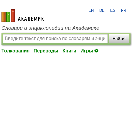
EN
DE
ES
FR
academic.ru
Словари и энциклопедии на Академике
Найти!
Толкования
Переводы
Книги
Игры ⚽