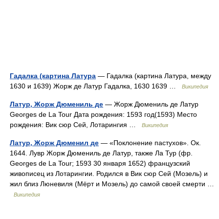
Гадалка (картина Латура
— Гадалка (картина Латура, между
1630 и 1639) Жорж де Латур Гадалка, 1630 1639 …
Википедия
Латур, Жорж Дюмениль де
— Жорж Дюмениль де Латур
Georges de La Tour Дата рождения: 1593 год(1593) Место
рождения: Вик сюр Сей, Лотарингия …
Википедия
Латур, Жорж Дюменил де
— «Поклонение пастухов». Ок.
1644. Лувр Жорж Дюмениль де Латур, также Ла Тур (фр.
Georges de La Tour; 1593 30 января 1652) французский
живописец из Лотарингии. Родился в Вик сюр Сей (Мозель) и
жил близ Люневиля (Мёрт и Мозель) до самой своей смерти …
Википедия