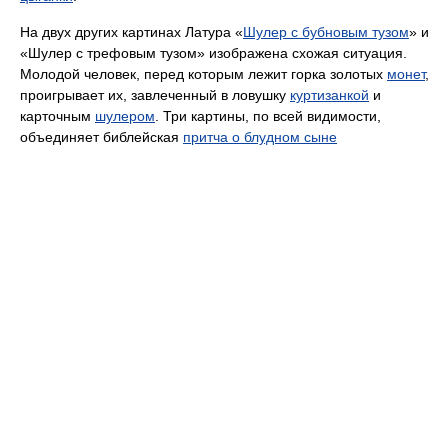
На двух других картинах Латура «
Шулер с бубновым тузом
» и
«Шулер с трефовым тузом» изображена схожая ситуация.
Молодой человек, перед которым лежит горка золотых
монет
,
проигрывает их, завлеченный в ловушку
куртизанкой
и
карточным
шулером
. Три картины, по всей видимости,
объединяет библейская
притча о блудном сыне