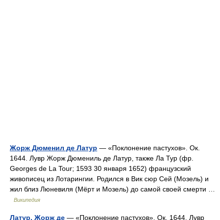
Жорж Дюменил де Латур
— «Поклонение пастухов». Ок.
1644. Лувр Жорж Дюмениль де Латур, также Ла Тур (фр.
Georges de La Tour; 1593 30 января 1652) французский
живописец из Лотарингии. Родился в Вик сюр Сей (Мозель) и
жил близ Люневиля (Мёрт и Мозель) до самой своей смерти …
Википедия
Латур, Жорж де
— «Поклонение пастухов». Ок. 1644. Лувр