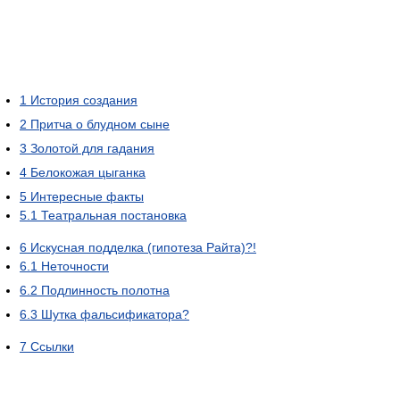
1
История создания
2
Притча о блудном сыне
3
Золотой для гадания
4
Белокожая цыганка
5
Интересные факты
5.1
Театральная постановка
6
Искусная подделка (гипотеза Райта)?!
6.1
Неточности
6.2
Подлинность полотна
6.3
Шутка фальсификатора?
7
Ссылки