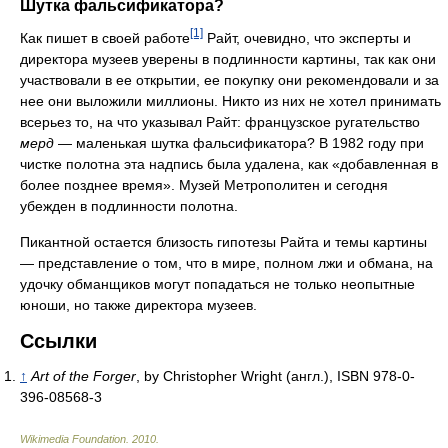
Шутка фальсификатора?
[1]
Как пишет в своей работе
Райт, очевидно, что эксперты и
директора музеев уверены в подлинности картины, так как они
участвовали в ее открытии, ее покупку они рекомендовали и за
нее они выложили миллионы. Никто из них не хотел принимать
всерьез то, на что указывал Райт: французское ругательство
мерд
— маленькая шутка фальсификатора? В 1982 году при
чистке полотна эта надпись была удалена, как «добавленная в
более позднее время». Музей Метрополитен и сегодня
убежден в подлинности полотна.
Пикантной остается близость гипотезы Райта и темы картины
— представление о том, что в мире, полном лжи и обмана, на
удочку обманщиков могут попадаться не только неопытные
юноши, но также директора музеев.
Ссылки
↑
Art of the Forger
, by Christopher Wright (англ.), ISBN 978-0-
396-08568-3
Wikimedia Foundation
.
2010
.