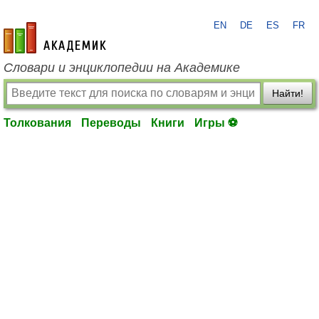
EN
DE
ES
FR
academic.ru
Словари и энциклопедии на Академике
Найти!
Толкования
Переводы
Книги
Игры ⚽