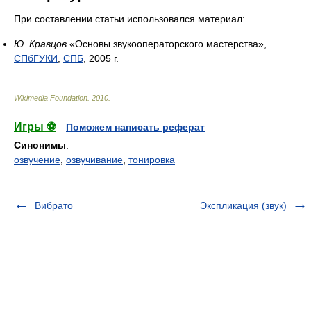
При составлении статьи использовался материал:
Ю. Кравцов
«Основы звукооператорского мастерства»,
СПбГУКИ
,
СПБ
, 2005 г.
Wikimedia Foundation
.
2010
.
Игры ⚽
Поможем написать реферат
Синонимы
:
озвучение
,
озвучивание
,
тонировка
Вибрато
Экспликация (звук)