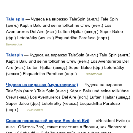
Tale spin
— Чудеса на виражах TaleSpin (англ.) Tale Spin
(англ.) Käpt n Balu und seine tollkühne Crew (нем.) Los
Aventureros Del Aire (исп.) Luften Hjaltar (швед.) Super Baloo
(фр.) Letohrátky (чешск.) Esquadrilha Parafuso (порт.) …
Википедия
Talespin
— Чудеса на виражах TaleSpin (англ.) Tale Spin (англ.)
Käpt n Balu und seine tollkühne Crew (нем.) Los Aventureros Del
Aire (исп.) Luften Hjaltar (швед.) Super Baloo (фр.) Letohrátky
(чешск.) Esquadrilha Parafuso (порт.) …
Википедия
Чудеса на виражах (мультсериал)
— Чудеса на виражах
TaleSpin (англ.) Tale Spin (англ.) Käpt n Balu und seine tollkühne
Crew (нем.) Los Aventureros Del Aire (исп.) Luften Hjaltar (швед.)
Super Baloo (фр.) Letohrátky (чешск.) Esquadrilha Parafuso
(порт.) …
Википедия
Список персонажей серии Resident Evil
— «Resident Evil» (с
англ. Обитель Зла), также известная в Японии, как Biohazard