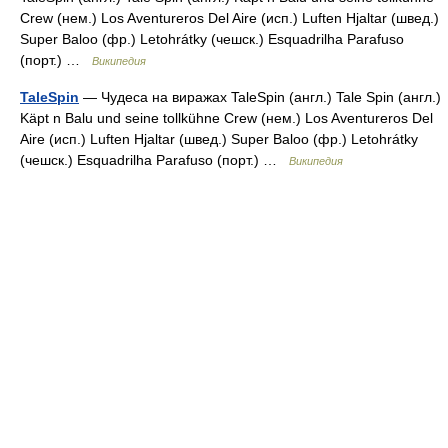
Crew (нем.) Los Aventureros Del Aire (исп.) Luften Hjaltar (швед.)
Super Baloo (фр.) Letohrátky (чешск.) Esquadrilha Parafuso
(порт.) …
Википедия
TaleSpin
— Чудеса на виражах TaleSpin (англ.) Tale Spin (англ.)
Käpt n Balu und seine tollkühne Crew (нем.) Los Aventureros Del
Aire (исп.) Luften Hjaltar (швед.) Super Baloo (фр.) Letohrátky
(чешск.) Esquadrilha Parafuso (порт.) …
Википедия