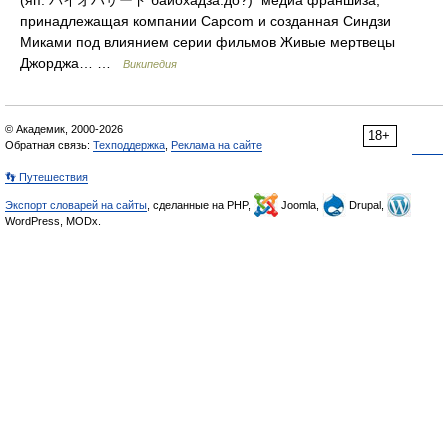
(яп. バイオハザード байохадза:до?) медиа франшиза,
принадлежащая компании Capcom и созданная Синдзи
Миками под влиянием серии фильмов Живые мертвецы
Джорджа… …
Википедия
© Академик, 2000-2026
18+
Обратная связь:
Техподдержка
,
Реклама на сайте
👣 Путешествия
Экспорт словарей на сайты
, сделанные на PHP,
Joomla,
Drupal,
WordPress, MODx.