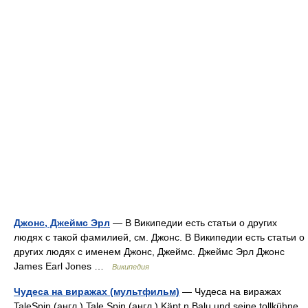
Джонс, Джеймс Эрл
— В Википедии есть статьи о других
людях с такой фамилией, см. Джонс. В Википедии есть статьи о
других людях с именем Джонс, Джеймс. Джеймс Эрл Джонс
James Earl Jones …
Википедия
Чудеса на виражах (мультфильм)
— Чудеса на виражах
TaleSpin (англ.) Tale Spin (англ.) Käpt n Balu und seine tollkühne