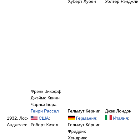
Хуберт Хубен
Уолтер Рэнджли
Фрэнк Викофф
Джэймс Квинн
Чарльз Бора
Генри Рассел
Гельмут Кёрниг
Джек Лондон
1932, Лос-
США
:
Германия
:
Италия
:
Анджелес
Роберт Кизел
Гельмут Кёрниг
Фридрих
Хендрикс