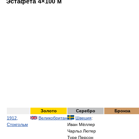
Эстафета 4×100 м
Золото
Серебро
Бронза
1912,
Великобритания
:
Швеция
:
Стокгольм
Иван Мёллер
Чарльз Лютер
Туре Персон