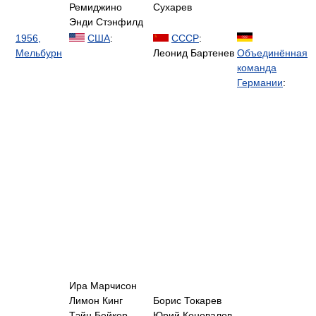
Ремиджино
Сухарев
Энди Стэнфилд
1956,
США
:
СССР
:
Мельбурн
Леонид Бартенев
Объединённая
команда
Германии
:
Ира Марчисон
Лимон Кинг
Борис Токарев
Тэйн Бейкер
Юрий Коновалов