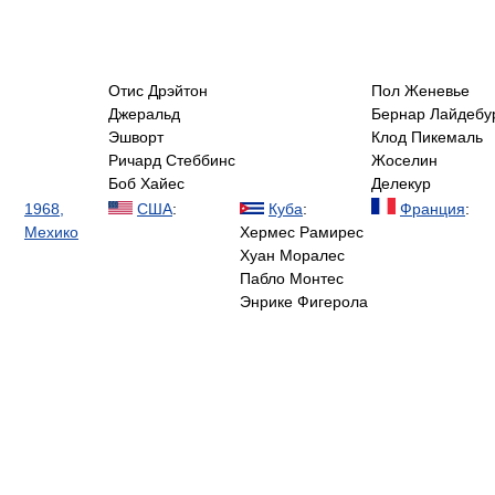
Отис Дрэйтон
Пол Женевье
Джеральд
Бернар Лайдебу
Эшворт
Клод Пикемаль
Ричард Стеббинс
Жоселин
Боб Хайес
Делекур
1968,
США
:
Куба
:
Франция
:
Мехико
Хермес Рамирес
Хуан Моралес
Пабло Монтес
Энрике Фигерола