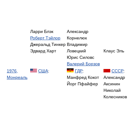
Ларри Блэк
Александр
Роберт Тэйлор
Корнелюк
Джеральд Тинкер
Владимир
Эдвард Харт
Ловецкий
Клаус Эль
Юрис Силовс
Валерий Борзов
1976,
США
:
ГДР
:
СССР
:
Монреаль
Манфред Кокот
Александр
Йорг Пфайфер
Аксинин
Николай
Колесников