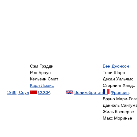
Сэм Грэдди
Бен Джонсон
Рон Браун
Тони Шарп
Кельвин Смит
Десаи Уильямс
Карл Льюис
Стерлинг Хиндс
1988, Сеул
СССР
:
Великобритания
:
Франция
:
Бруно Мари-Роз
Даниэль Сангум
Жиль Квенерве
Макс Моринье