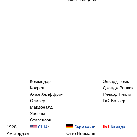
Коммодор
Эдвард Томс
Кохрен
Джондж Ренвик
Алан Хелффрич
Ричард Рипли
Оливер
Гай Батлер
Макдоналд
Уильям
Стивенсон
1928,
США
:
Германия
:
Канада
:
Амстердам
Отто Нойманн