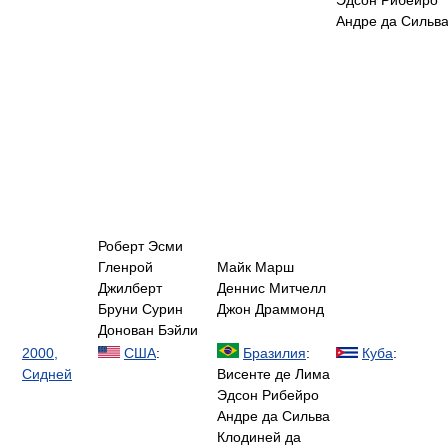
Эдсон Рибейро
Андре да Сильв
Роберт Эсми
Гленрой
Майк Марш
Джилберт
Деннис Митчелл
Бруни Сурин
Джон Драммонд
Донован Бэйли
2000,
США
:
Бразилия
:
Куба
:
Сидней
Висенте де Лима
Эдсон Рибейро
Андре да Сильва
Клодиней да