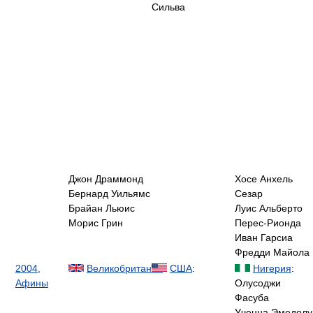
Сильва
Джон Драммонд
Хосе Анхель
Бернард Уильямс
Сезар
Брайан Льюис
Луис Альберто
Морис Грин
Перес-Рионда
Иван Гарсиа
Фредди Майола
2004,
Великобритания
:
США
:
Нигерия
:
Афины
Олусоджи
Фасуба
Ученна Эмедолу