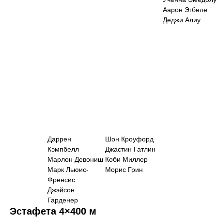
Аарон Эгбеле
Деджи Алиу
Даррен
Шон Кроуфорд
Кэмпбелл
Джастин Гатлин
Марлон Девониш
Коби Миллер
Марк Льюис-
Морис Грин
Френсис
Джэйсон
Гарденер
Эстафета 4×400 м