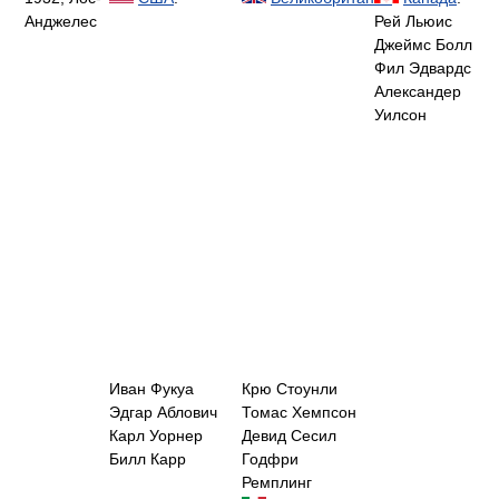
Анджелес
Рей Льюис
Джеймс Болл
Фил Эдвардс
Александер
Уилсон
Иван Фукуа
Крю Стоунли
Эдгар Аблович
Томас Хемпсон
Карл Уорнер
Девид Сесил
Билл Карр
Годфри
Ремплинг