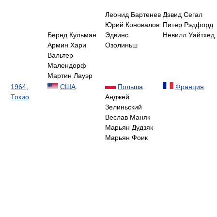
Леонид Бартенев
Дэвид Сегал
Юрий Коновалов
Питер Рэдфорд
Бернд Кульман
Эдвинс
Невилл Уайтхед
Армин Хари
Озолиньш
Вальтер
Малендорф
Мартин Лауэр
1964,
США
:
Польша
:
Франция
:
Токио
Анджей
Зелиньский
Веслав Маняк
Марьян Дудзяк
Марьян Фоик