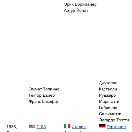
Эрих Борхмайер
Артур Йонат
Джузеппе
Эммет Топпино
Кастелли
Гектор Дайер
Руджеро
Фрэнк Викофф
Марегатти
Габриэле
Сальвиатти
Эдгардо Тоэтти
1936,
США
:
Италия
:
Германия
: