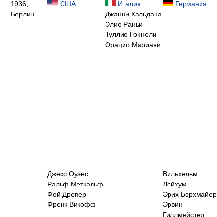
1936,
США
:
Италия
:
Германия
:
Берлин
Джанни Кальдана
Элио Раньи
Туллио Гоннели
Орацио Мариани
Джесс Оуэнс
Вильхельм
Ральф Меткальф
Лейхум
Фой Дрепер
Эрих Борхмайер
Френк Викофф
Эрвин
Гиллмейстер