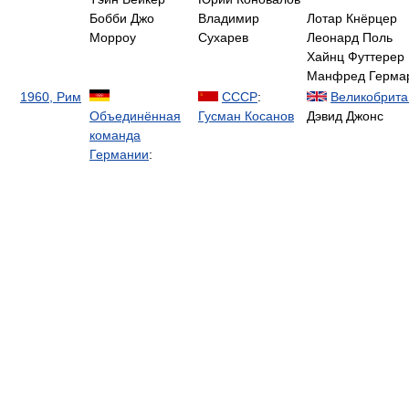
Бобби Джо
Владимир
Лотар Кнёрцер
Морроу
Сухарев
Леонард Поль
Хайнц Футтерер
Манфред Герма
1960, Рим
СССР
:
Великобрита
Объединённая
Гусман Косанов
Дэвид Джонс
команда
Германии
: