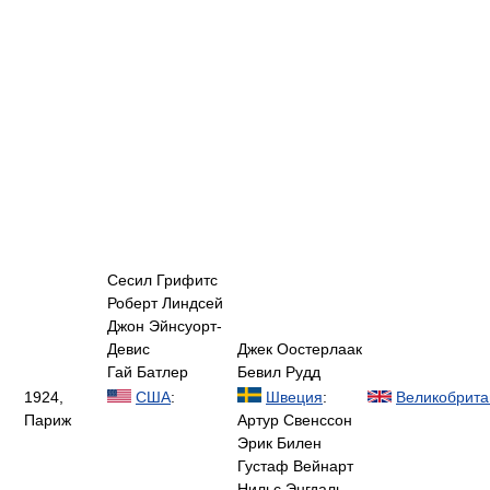
Сесил Грифитс
Роберт Линдсей
Джон Эйнсуорт-
Девис
Джек Оостерлаак
Гай Батлер
Бевил Рудд
1924,
США
:
Швеция
:
Великобрита
Париж
Артур Свенссон
Эрик Билен
Густаф Вейнарт
Нильс Энгдаль