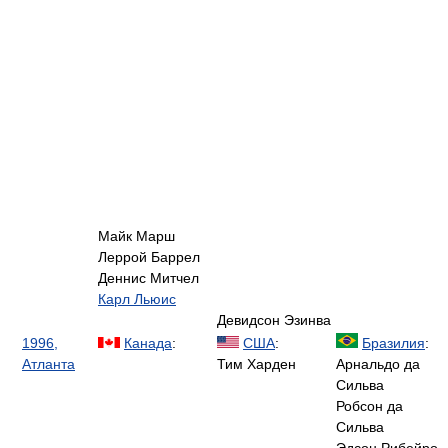
Майк Марш
Леррой Баррел
Деннис Митчел
Карл Льюис
Девидсон Эзинва
1996,
Канада
:
США
:
Бразилия
:
Атланта
Тим Харден
Арнальдо да
Сильва
Робсон да
Сильва