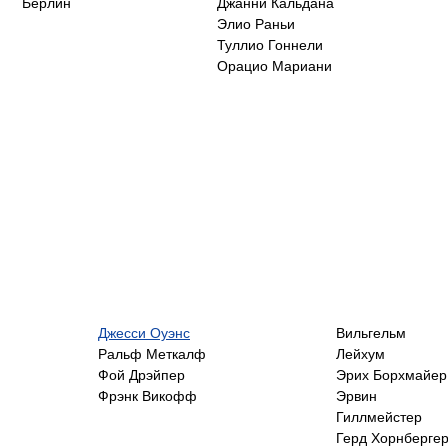
Берлин
Джанни Кальдана
Элио Раньи
Туллио Гоннели
Орацио Мариани
Джесси Оуэнс
Вильгельм
Ральф Меткалф
Лейхум
Фой Дрэйпер
Эрих Борхмайер
Фрэнк Викофф
Эрвин
Гиллмейстер
Герд Хорнберге