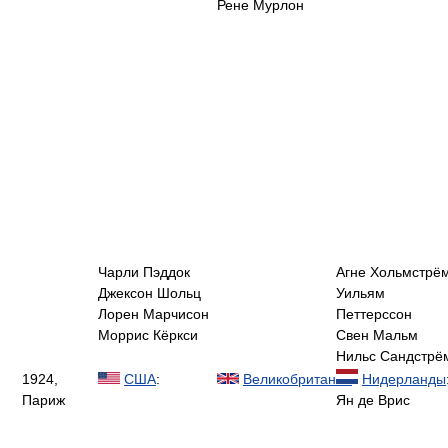
Рене Мурлон
Чарли Пэддок
Агне Хольмстрё
Джексон Шольц
Уильям
Лорен Марчисон
Петтерссон
Моррис Кёркси
Свен Мальм
Нильс Сандстрё
1924,
США
:
Великобритания
:
Нидерланды
Париж
Ян де Врис