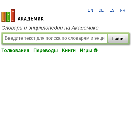
EN
DE
ES
FR
academic.ru
Словари и энциклопедии на Академике
Найти!
Толкования
Переводы
Книги
Игры ⚽