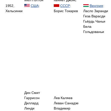
Мел Пэттон
Кеннет Джонс
1952,
США
:
СССР
:
Венгрия
:
Хельсинки
Борис Токарев
Ласло Заранди
Геза Варасди
Гьёрдь Чаньи
Бела
Гольдованьи
Дин Смит
Гаррисон
Лев Каляев
Диллард
Леван Санадзе
Линди
Владимир