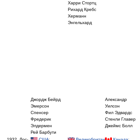
Харри Стортц
Рихард Кребс
Херманн
Энгельхард
Джордж Бейрд
Александр
Эмерсон
Уилсон
Спенсер
Фил Эдвардс
Фредерик
Стенли Главер
Элдермен
Джеймс Болл
Рей Барбути
1932, Лос-
США
:
Великобритания
:
Канада
: