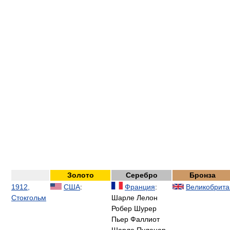
Золото
Серебро
Бронза
1912,
США
:
Франция
:
Великобрита
Стокгольм
Шарле Лелон
Робер Шурер
Пьер Фаллиот