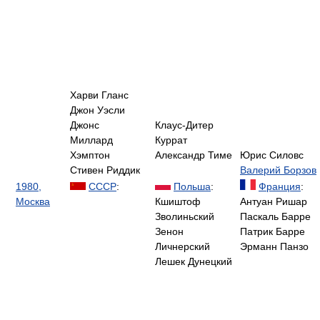
Харви Гланс
Джон Уэсли
Джонс
Клаус-Дитер
Миллард
Куррат
Хэмптон
Александр Тиме
Юрис Силовс
Стивен Риддик
Валерий Борзов
1980,
СССР
:
Польша
:
Франция
:
Москва
Кшиштоф
Антуан Ришар
Зволиньский
Паскаль Барре
Зенон
Патрик Барре
Личнерский
Эрманн Панзо
Лешек Дунецкий