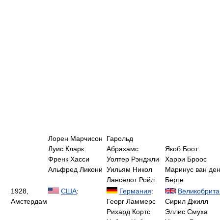
Лорен Марчисон
Гарольд
Луис Кларк
Абрахамс
Якоб Боот
Френк Хасси
Уолтер Рэнджли
Харри Броос
Альфред Ликони
Уильям Никол
Маринус ван де
Ланселот Ройл
Берге
1928,
США
:
Германия
:
Великобрита
Амстердам
Георг Ламмерс
Сирил Джилл
Рихард Кортс
Эллис Смуха