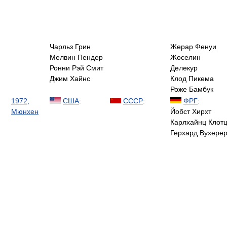
Чарльз Грин
Жерар Фенуи
Мелвин Пендер
Жоселин
Ронни Рэй Смит
Делекур
Джим Хайнс
Клод Пикема
Роже Бамбук
1972,
США
:
СССР
:
ФРГ
:
Мюнхен
Йобст Хирхт
Карлхайнц Клот
Герхард Вухере