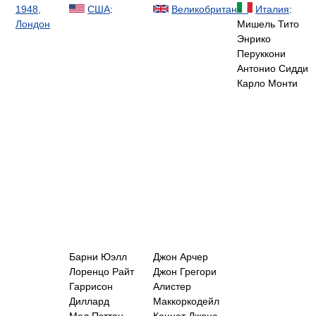
1948,
США
:
Великобритания
:
Италия
:
Лондон
Мишель Тито
Энрико
Перуккони
Антонио Сидди
Карло Монти
Барни Юэлл
Джон Арчер
Лоренцо Райт
Джон Грегори
Гаррисон
Алистер
Диллард
Маккоркодейл