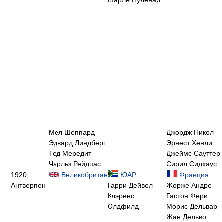
Шарле Пуленар
Мел Шеппард
Джордж Никол
Эдвард Линдберг
Эрнест Хенли
Тед Мередит
Джеймс Сауттер
Чарльз Рейдпас
Сирил Сидхаус
1920,
Великобритания
:
ЮАР
:
Франция
:
Антверпен
Гарри Дейвел
Жорже Андре
Клэренс
Гастон Фери
Олдфилд
Морис Дельвар
Жан Дельво