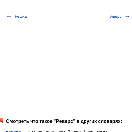
Решка
Аверс
Смотреть что такое "Реверс" в других словарях:
реверс
— а, м. revers m., нем. Revers. 1. юр., комм.