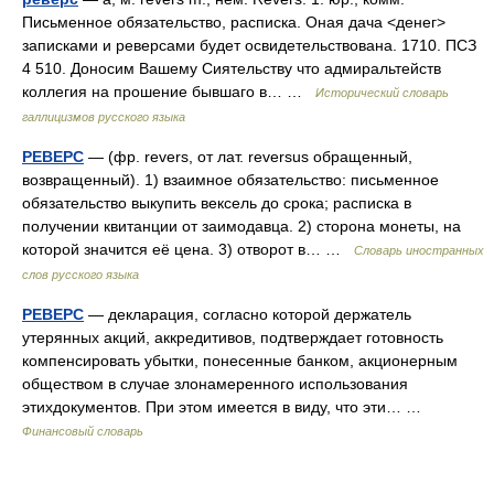
Письменное обязательство, расписка. Оная дача <денег>
записками и реверсами будет освидетельствована. 1710. ПСЗ
4 510. Доносим Вашему Сиятельству что адмиральтейств
коллегия на прошение бывшаго в… …
Исторический словарь
галлицизмов русского языка
РЕВЕРС
— (фр. revers, от лат. reversus обращенный,
возвращенный). 1) взаимное обязательство: письменное
обязательство выкупить вексель до срока; расписка в
получении квитанции от заимодавца. 2) сторона монеты, на
которой значится её цена. 3) отворот в… …
Словарь иностранных
слов русского языка
РЕВЕРС
— декларация, согласно которой держатель
утерянных акций, аккредитивов, подтверждает готовность
компенсировать убытки, понесенные банком, акционерным
обществом в случае злонамеренного использования
этихдокументов. При этом имеется в виду, что эти… …
Финансовый словарь