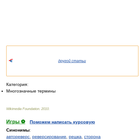
Список значений слова или словосочетания со ссылками на
соответствующие статьи.
Если вы попали сюда из
другой статьи
Википедии, пожалуйста,
вернитесь и уточните ссылку так, чтобы она указывала на
статью.
Категория:
Многозначные термины
Wikimedia Foundation
.
2010
.
Игры ⚽
Поможем написать курсовую
Синонимы
:
автореверс
,
реверсирование
,
решка
,
сторона