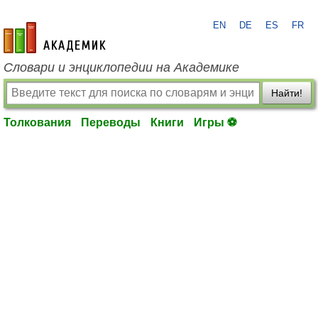
EN
DE
ES
FR
academic.ru
Словари и энциклопедии на Академике
Найти!
Толкования
Переводы
Книги
Игры ⚽