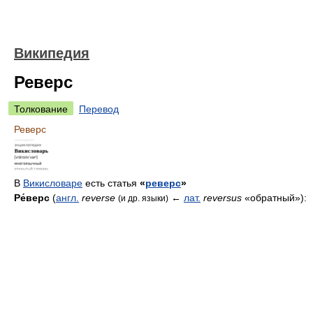
Википедия
Реверс
Толкование
Перевод
Реверс
В
Викисловаре
есть статья
«
реверс
»
Ре́верс
(
англ.
reverse
←
лат.
reversus
«обратный»):
(и др. языки)