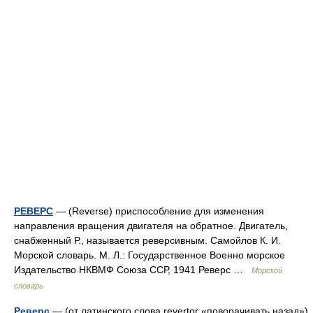
РЕВЕРС
— (Reverse) приспособление для изменения
направления вращения двигателя на обратное. Двигатель,
снабженный Р., называется реверсивным. Самойлов К. И.
Морской словарь. М. Л.: Государственное Военно морское
Издательство НКВМФ Союза ССР, 1941 Реверс …
Морской
словарь
Реверс
— (от латинского слова revertor «поворачивать назад»)