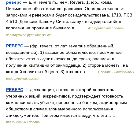
реверс
— а, м. revers m., нем. Revers. 1. юр., комм.
Письменное обязательство, расписка. Оная дача <денег>
записками и реверсами будет освидетельствована. 1710. ПСЗ
4 510. Доносим Вашему Сиятельству что адмиральтейств
коллегия на прошение бывшаго в… …
Исторический словарь
галлицизмов русского языка
РЕВЕРС
— (фр. revers, от лат. reversus обращенный,
возвращенный). 1) взаимное обязательство: письменное
обязательство выкупить вексель до срока; расписка в
получении квитанции от заимодавца. 2) сторона монеты, на
которой значится её цена. 3) отворот в… …
Словарь иностранных
слов русского языка
РЕВЕРС
— декларация, согласно которой держатель
утерянных акций, аккредитивов, подтверждает готовность
компенсировать убытки, понесенные банком, акционерным
обществом в случае злонамеренного использования
этихдокументов. При этом имеется в виду, что эти… …
Финансовый словарь