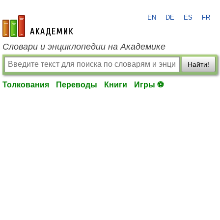
EN
DE
ES
FR
academic.ru
Словари и энциклопедии на Академике
Найти!
Толкования
Переводы
Книги
Игры ⚽