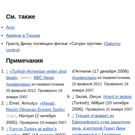
См. также
Агос
Армяне в Турции
Гранту Динку посвящен фильм «Сатурн против» (
Saturno
contro
).
Примечания
↑
«Turkish-Armenian writer shot
d'Armenie (17 декабря 2006).
dead»
.
BBC News
.
(англ.)
Архивировано
из первоисточника
20 февраля 2012.
Проверено 19
Архивировано
из первоисточника
января 2007.
20 февраля 2012.
Проверено 19
↑
Sazak, Derya
.
Hrant'ın tepkisi
января 2007.
(Turkish),
Milliyet
(10 октября
↑
Emel, Armutçu
.
«Hayatı,
2006).
Resmi Olmayan Ermeni Tarihi»
Проверено 22 января 2007.
↑
Турция отзывает из
,
Hürriyet
(2 октября
(тур.)
Европейского суда защитную
2005).
Проверено 19 января 2007.
речь, в которой Грант Динк
↑
Fury in Turkey at editor's
сравнивался с Гитлером
murder
,
BBC
(19 января 2007).