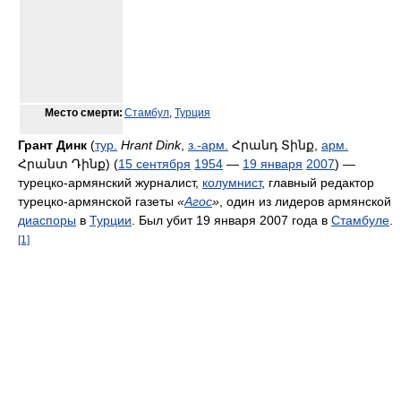
Место смерти:
Стамбул
,
Турция
Грант Динк
(
тур.
Hrant Dink
,
з.-арм.
Հրանդ Տինք
,
арм.
Հրանտ Դինք
) (
15 сентября
1954
—
19 января
2007
) —
турецко-армянский журналист,
колумнист
, главный редактор
турецко-армянской газеты
«
Агос
»
, один из лидеров армянской
диаспоры
в
Турции
. Был убит 19 января 2007 года в
Стамбуле
.
[1]