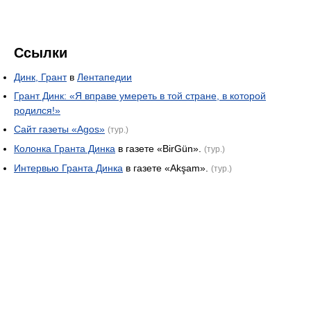
Ссылки
Динк, Грант
в
Лентапедии
Грант Динк: «Я вправе умереть в той стране, в которой
родился!»
Сайт газеты «Agos»
(тур.)
Колонка Гранта Динка
в газете «BirGün».
(тур.)
Интервью Гранта Динка
в газете «Akşam».
(тур.)