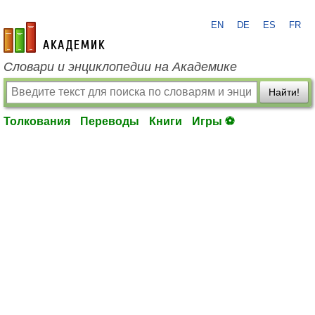
EN
DE
ES
FR
academic.ru
Словари и энциклопедии на Академике
Найти!
Толкования
Переводы
Книги
Игры ⚽