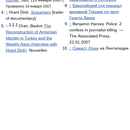
↑
Европейский суд признал
Проверено 19 января 2007.
виновной Турцию по делу
↑
Hrant Dink.
Screamers
[trailer
Гранта Динка
of documentary].
↑
Benjamin Harvey. Police: 2
1
2
3
↑
Oran, Baskın
The
confess in journalist killing. —
Reconstruction of Armenian
The Associated Press,
Identity in Turkey and the
22.01.2007
Weekly Agos (Interview with
↑
Самаст, Огюн
на Лентапедии
Hrant Dink)
. Nouvelles