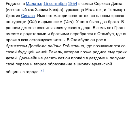
Родился в
Малатье
15 сентября
1954
в семье Серкиса Динка
(известный как Хашим Калфа), уроженца Малатьи, и Гюльварт
Динк из
Сиваса
. Имя его матери сочетается со словом «роза»,
по-турецки (
Gül
) и армянским (
Vart
). У него было два брата. В
раннем детстве воспитывался у своего деда. В семь лет Грант
вместе с родителями и братьями перебрался в Стамбул, где он
прожил всю оставшуюся жизнь. В Стамбуле он рос в
Армянском Детдоме района Гедикпаша
, где познакомился со
своей будущей женой Ракель, которая позже родила ему троих
детей. Дальнейшие десять лет он провёл в детдоме и получил
своё первое и второе образование в школах армянской
[2]
общины в городе.