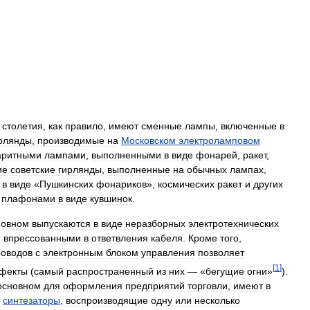
столетия
,
как
правило
,
имеют
сменные
лампы
,
включенные
в
рлянды
,
производимые
на
Московском
электроламповом
аритными
лампами
,
выполненными
в
виде
фонарей
,
ракет
,
ие
советские
гирлянды
,
выполненные
на
обычных
лампах
,
в
виде
«
Пушкинских
фонариков
»,
космических
ракет
и
других
плафонами
в
виде
кувшинок
.
новном
выпускаются
в
виде
неразборных
электротехнических
,
впрессованными
в
ответвления
кабеля
.
Кроме
того
,
роводов
с
электронным
блоком
управления
позволяет
[
1
]
фекты
(
самый
распространенный
из
них
— «
бегущие
огни
»
).
основном
для
оформления
предприятий
торговли
,
имеют
в
синтезаторы
,
воспроизводящие
одну
или
несколько