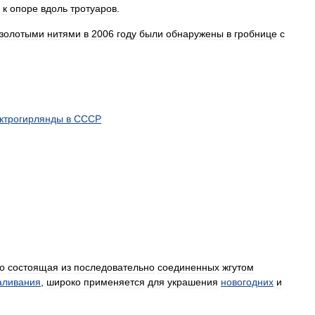
к
опоре
вдоль
тротуаров
.
золотыми
нитями
в
2006
году
были
обнаружены
в
гробнице
с
ктрогирлянды
в
СССР
о
состоящая
из
последовательно
соединенных
жгутом
аливания
,
широко
применяется
для
украшения
новогодних
и