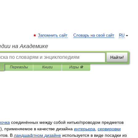
Запомнить сайт
Словарь на свой сайт
RU
едии на Академике
Найти!
Переводы
Книги
Игры ⚽
почка
соединённых
между
собой
нитью
/
проводом
предметов
.),
применяемое
в
качестве
дизайна
интерьера
,
сервировки
етов
.
В
ландшафтном
дизайне
используется
в
виде
посадки
из