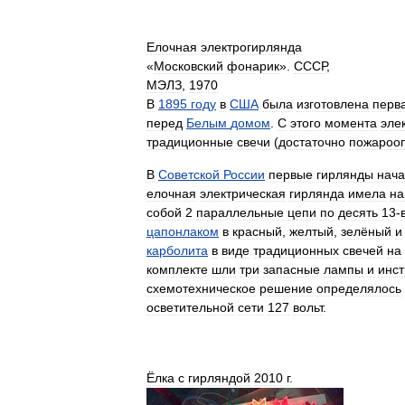
Елочная
электрогирлянда
«
Московский
фонарик
».
СССР
,
МЭЛЗ
,
1970
В
1895
году
в
США
была
изготовлена
перв
перед
Белым
домом
.
С
этого
момента
эле
традиционные
свечи
(
достаточно
пожароо
В
Советской
России
первые
гирлянды
нач
елочная
электрическая
гирлянда
имела
на
собой
2
параллельные
цепи
по
десять
13
-
цапонлаком
в
красный
,
желтый
,
зелёный
и
карболита
в
виде
традиционных
свечей
на
комплекте
шли
три
запасные
лампы
и
инст
схемотехническое
решение
определялось
осветительной
сети
127
вольт
.
Ёлка
с
гирляндой
2010
г
.