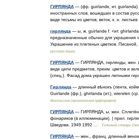
ГИРЛЯНДА
— (фр. guirlande, ит. guirlanda
иностранных слов, вошедших в состав русс
виде тесьмы из цветов, веток, к. н. листь
гирлянда
— ы, ж. guirlande f. <ит. ghirland
предназначенные обычно для украшения че
Украшение из плетеных цветков. Писаной
русского языка
ГИРЛЯНДА
— ГИРЛЯНДА, гирлянды, жен. (и
виде цепи предметов, преим. цветов и зеле
(спец.). Фасад дома украшен лепными ги
Гирлянда
— длинный вѣнокъ (лента, койма)
Guirlande (фр.), ghirlanda (ит.), wierelen 
Михельсона (оригинальная орфография)
ГИРЛЯНДА
— ГИРЛЯНДА, ы, жен. Сплетённы
фонариков (в иллюминации). | прил. гирля
Шведова. 1949 1992 …
Толковый словарь Оже
ГИРЛЯНДА
— жен., франц. длинный венок,