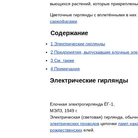
вьющихся
растений
,
которые
прикреплены
Цветочные
гирлянды
с
вплетёнными
в
них
саркофагами
.
Содержание
1
Электрические
гирлянды
2
Предприятия
,
выпускавшие
елочные
эле
3
См
.
также
4
Примечания
Электрические
гирлянды
Елочная
электрогирлянда
ЁГ
-
1
,
МЭЛЗ
,
1949
г
.
Электрическая
(
световая
)
гирлянда
,
обычн
электрических
проводов
цепочки
ламп
нак
рождественских
елей
.