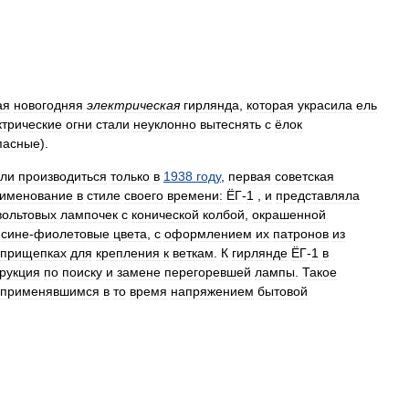
ая
новогодняя
электрическая
гирлянда
,
которая
украсила
ель
ктрические
огни
стали
неуклонно
вытеснять
с
ёлок
пасные
).
али
производиться
только
в
1938
году
,
первая
советская
именование
в
стиле
своего
времени:
ЁГ
-
1
,
и
представляла
вольтовых
лампочек
с
конической
колбой
,
окрашенной
сине
-
фиолетовые
цвета
,
с
оформлением
их
патронов
из
прищепках
для
крепления
к
веткам
.
К
гирлянде
ЁГ
-
1
в
рукция
по
поиску
и
замене
перегоревшей
лампы
.
Такое
применявшимся
в
то
время
напряжением
бытовой