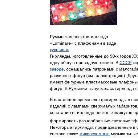
Румынская
электрогирлянда
«
Luminare
»
с
плафонами
в
виде
кувшинок
Гирлянды
,
изготовленные
до
90
-
х
годов
XX
одну
общую
проводную
линию
.
В
СССР
ги
заводе
,
оснащались
патронами
с
малогаб
различных
фигур
(
см
.
иллюстрацию
).
Друг
имеют
фигурные
пластмассовые
плафоны
фигур
.
В
Румынии
выпускалась
гирлянда
с
В
настоящее
время
электрогирлянды
в
ос
изделий
с
лампами
сверхмалых
габаритов
сочетание
в
гирлянде
нескольких
жгутов
п
формировать
разнообразные
световые
эф
Некоторые
гирлянды
,
предназначенные
в
составе
также
микросхемные
музыкальные