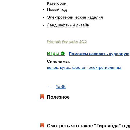
Категории:
Новый
год
Электротехнические
изделия
Ландшафтный
дизайн
Wikimedia
Foundation
.
2010
.
Игры ⚽
Поможем написать курсовую
Синонимы
:
венок
,
кутас
,
фестон
,
электрогирлянда
YaBB
Полезное
Смотреть что такое "Гирлянда" в д