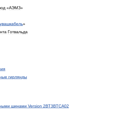
вод
«
АЭМЗ
»
увашкабель
»
нта
Готвальда
ния
чные
гирлянды
чными
шинами
Version
2BT3BTCA02