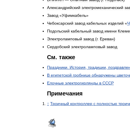
Александрийский
электромеханический
за
Завод
«
Уфимкабель
»
Чебоксарский
завод
кабельных
изделий
«
Ч
Подольский
кабельный
завод
имени
Клеме
Электроламповый
завод
(
г
.
Ереван
)
Сердобский
электроламповый
завод
См
.
также
Праздники
.
История
,
традиции
,
поздравле
В
египетской
гробнице
обнаружены
цвето
Елочные
электрогирлянды
в
СССР
Примечания
↑
Троичный
контроллер
с
полностью
трои