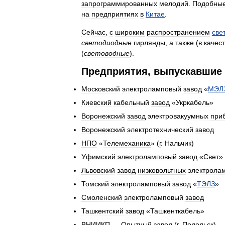
запрограммированных
мелодий
.
Подобны
на
предприятиях
в
Китае
.
Сейчас
,
с
широким
распространением
све
светодиодные
гирлянды
,
а
также
(
в
качес
(
световодные
).
Предприятия
,
выпускавшие
Московский
электроламповый
завод
«
МЭЛ
Киевский
кабельный
завод
«
Укркабель
»
Воронежский
завод
электровакуумных
при
Воронежский
электротехнический
завод
НПО
«
Телемеханика
» (
г
.
Нальчик
)
Уфимский
электроламповый
завод
«
Свет
»
Львовский
завод
низковольтных
электрола
Томский
электроламповый
завод
«
ТЭЛЗ
»
Смоленский
электроламповый
завод
Ташкентский
завод
«
Ташкенткабель
»
ВНИИКП
—
Опытный
завод
(
г
.
Подольск
)