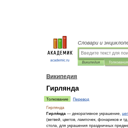
Словари и энциклоп
academic.ru
Википедия
Толкования
Википедия
Гирлянда
Толкование
Перевод
Гирлянда
Гирля́нда
—
декоративное
украшение
,
це
(
ветвей
,
цветов
,
лампочек
,
фонариков
и
тд
стола
,
для
украшения
праздничных
предм