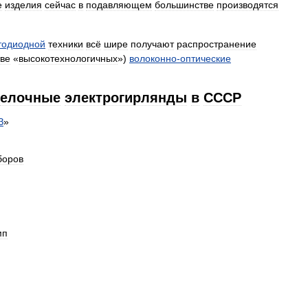
е
изделия
сейчас
в
подавляющем
большинстве
производятся
тодиодной
техники
всё
шире
получают
распространение
тве
«
высокотехнологичных
»)
волоконно
-
оптические
елочные
электрогирлянды
в
СССР
З
»
боров
мп