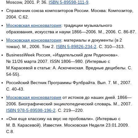
Moscow, 2001. P. 36.
ISBN 5-89598-111-9
.
Справочник союза композиторов России. Москва: Композитор,
2004. С.62.
Московская консерватория
: традиции музыкального
образования, искусства и науки 1866—2006. М., 2006. С. 86-87.
Московская консерватория
: материалы и документы (в 2
томах). M., 2006. Том 2.
ISBN 5-89826-234-2
. C. 310—313.
BusinessWeek Россия, «Издательский дом Родионова».
№ 11/26 марта 2007. ISSN 1806—980. (Интервью с
М.Карасевой в статье: А. Аскоченская. Вредные децибелы. С.
54-55).
Российский Вестник Программы Фулбрайта. Вып. 7. М., 2007.
С. 40-43.
Московская консерватория
от истоков до наших дней. 1866—
2006. Биографический энциклопедический словарь. М., 2007.
ISBN 978-5-89598-196-2
. С. 219—220.
«Они еще классику на вкус не пробовали». (Интервью с
М. В. Карасевой). Известия. Московская Неделя 23.01.2009.
С.8.