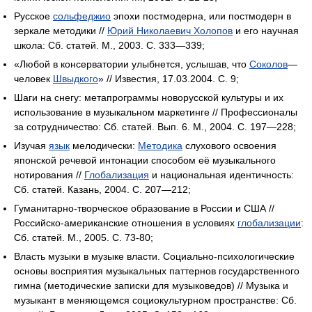
Русское
сольфеджио
эпохи постмодерна, или постмодерн в
зеркале методики //
Юрий Николаевич Холопов
и его научная
школа: Сб. статей. М., 2003. С. 333—339;
«Любой в консерватории улыбнется, услышав, что
Соколов
—
человек
Швыдкого
» // Известия, 17.03.2004. C. 9;
Шаги на снегу: метапрограммы новорусской культуры и их
использование в музыкальном маркетинге // Профессионалы
за сотрудничество: Сб. статей. Вып. 6. М., 2004. С. 197—228;
Изучая
язык
мелодически:
Методика
слухового освоения
японской речевой интонации способом её музыкального
нотирования //
Глобализация
и национальная идентичность:
Сб. статей. Казань, 2004. С. 207—212;
Гуманитарно-творческое образование в России и США //
Российско-американские отношения в условиях
глобализации
:
Сб. статей. М., 2005. С. 73-80;
Власть музыки в музыке власти. Социально-психологические
основы восприятия музыкальных паттернов государственного
гимна (методические записки для музыковедов) // Музыка и
музыкант в меняющемся социокультурном пространстве: Сб.