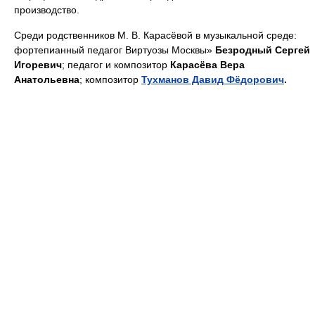
производство.
Среди родственников М. В. Карасёвой в музыкальной среде:
фортепианный педагог Виртуозы Москвы»
Безродный Сергей
Игоревич
; педагог и композитор
Карасёва Вера
Анатольевна
; композитор
Тухманов Давид Фёдорович
.