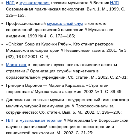
НЛП
и
музыкотерапия
глазами музыканта // Вестник
НЛП
.
Современная практическая психология. Вып. 1. М., 1999. С.
125—153;
Профессиональный
музыкальный слух
в контексте
современной практической психологии // Музыкальная
академия. 1999 № 4.. С. 172—185;
«Chicken Soup из Курочки Рябы». Кто станет ректором
Московской консерватории // Независимая газета, 2001, № 3
(62), 16.02.2001. С. 9;
Маркетинг
в творческих вузах: психологические аспекты
стратегии // Организация службы маркетинга в
образовательном учреждении: Сб. статей. М., 2002. С. 27-31;
Григорий Воронов — Марина Карасева: «Стратегии
творчества» // Музыкальная академия. 2002 № 1. C. 39-49;
Дипломатия на языке музыки: государственный гимн как жанр
мультикультурной коммуникации // Профессионалы за
сотрудничество: Сб. статей. Вып. 5. М., 2002. С. 196—206;
НЛП
и
музыкальная терапия
// Материалы 5-й Всероссийской
научно-практической конференции по психотерапии и
клинической психологии. М., 2002. С. 21-25;