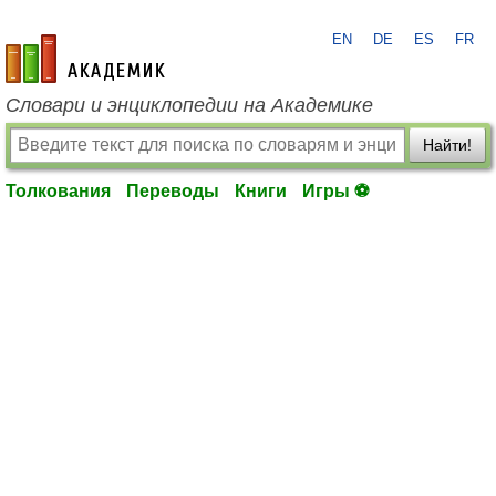
EN
DE
ES
FR
academic.ru
Словари и энциклопедии на Академике
Найти!
Толкования
Переводы
Книги
Игры ⚽