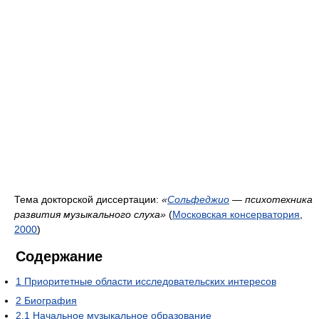
Тема докторской диссертации:
«
Сольфеджио
— психотехника
развития музыкального слуха»
(
Московская консерватория
,
2000
)
Содержание
1
Приоритетные области исследовательских интересов
2
Биография
2.1
Начальное музыкальное образование