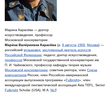
Марина Карасёва — доктор
искусствоведения, профессор
Московской консерватории
Мари́на Вале́риевна Карасёва
(р.
8 августа
1958
,
Москва
) —
российский
музыковед
,
заслуженный деятель искусств
Российской Федерации
, педагог, доктор искусствоведения,
профессор
Московской государственной консерватории им.
П. И. Чайковского, профессор кафедры теории музыки
Московской консерватории
, советник ректора, член
Союза
композиторов
России, член Российско-американской
ассоциации выпускников программы «
Fulbright
», член
международной лингвистической ассоциации Asia TEFL, Senior
Fulbright
Scholar (USA), M.A.
NLP
.