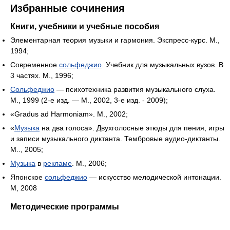
Избранные сочинения
Книги, учебники и учебные пособия
Элементарная теория музыки и гармония. Экспресс-курс. М.,
1994;
Современное
сольфеджио
. Учебник для музыкальных вузов. В
3 частях. М., 1996;
Сольфеджио
— психотехника развития музыкального слуха.
М., 1999 (2-е изд. — М., 2002, 3-е изд. - 2009);
«Gradus ad Harmoniam». М., 2002;
«
Музыка
на два голоса». Двухголосные этюды для пения, игры
и записи музыкального диктанта. Тембровые аудио-диктанты.
М.., 2005;
Музыка
в
рекламе
. М., 2006;
Японское
сольфеджио
— искусство мелодической интонации.
М, 2008
Методические программы