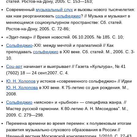
статей. Ростов-на-Дону, 2005. С. 153—163;
Современный
музыкальный слух
и вызовы нового тысячелетия:
как нам реорганизовать
сольфеджио
? // Музыка и музыкант в
меняющемся социокультурном пространстве: Сб. статей.
Ростов-на-Дону, 2005. С. 72-86;
«Эдит-пиар» // Время новостей. 06.10.2005. № 185. С. 10;
Сольфеджио
-XXI: между мечтой и прагматикой // Как
преподавать
сольфеджио
в XXI веке. Сб. статей. М., 2006. C. 3-
10.
Соц-арт
начинает и выигрывает // Газета «Культура», № 41
(7602) 18 — 24 сент.2007. С. 4.
Ю. Н. Холопов
у истоков «современного сольфеджио» // Идеи
Ю. Н. Холопова
в XXI веке. К 75-летию со дня рождения. М.,
2008.
Сольфеджио
«мясное» и «рыбное» — специфика жанра. //
Мастер русской гармонии. К 80-летию А. Н. Мясоедова". М.,
2009. С. 279—298.
Перемена времени во время перемен: к полувековым итогам
развития музыкально-слухового образования в России //
Научный вестник Московской консерватории. 1/2010. C. 27-43.