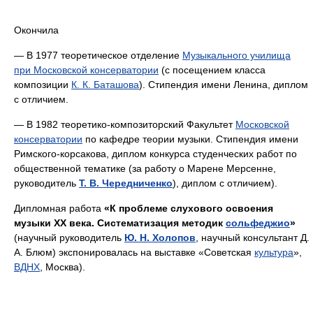
Окончила
— В 1977 теоретическое отделение
Музыкального училища
при Московской консерватории
(с посещением класса
композиции
К. К. Баташова
). Стипендия имени Ленина, диплом
с отличием.
— В 1982 теоретико-композиторский Факультет
Московской
консерватории
по кафедре теории музыки. Стипендия имени
Римского-корсакова, диплом конкурса студенческих работ по
общественной тематике (за работу о Марене Мерсенне,
руководитель
Т. В. Чередниченко
), диплом с отличием).
Дипломная работа
«К проблеме слухового освоения
музыки XX века. Систематизация методик
сольфеджио
»
(научный руководитель
Ю. Н. Холопов
, научный консультант Д.
А. Блюм) экспонировалась на выставке «Советская
культура
»,
ВДНХ
, Москва).