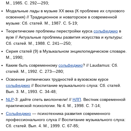
М., 1985. С. 292—293;
Модальные лады в музыке XX века (К проблеме их слухового
освоения) // Традиционное и новаторское в современной
музыке: Сб. статей. М., 1987. С. 5-19;
Теоретические проблемы перестройки курса
сольфеджио
в
вузе // Актуальные проблемы развития искусства и культуры:
Сб. статей. М., 1988. С. 241—250;
Серия статей (9) в Музыкальном энциклопедическом словаре.
М., 1990;
Каким быть современному
сольфеджио
? // Laudamus: Сб.
статей. М., 1992. С. 273—280;
Освоение ритмических трудностей в вузовском курсе
сольфеджио
// Воспитание музыкального слуха: Сб. статей.
Вып. 3. М., 1993. С. 34-48;
NLP
-3: дайте спеть виолончели! //
НЛП
. Вестник современной
практической психологии. № 4. М., 1998. С. 7-14;
Сольфеджио
— психотехника развития современного
профессионального слуха // Воспитание музыкального слуха:
Сб. статей. Вып. 4. М., 1999. С. 67-85;