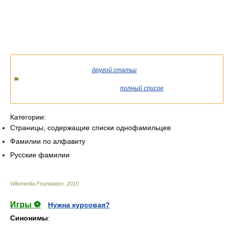
Список статей об однофамильцах.
Если вы попали сюда из
другой статьи
Википедии, возможно,
стоит уточнить ссылку так, чтобы она указывала на статью о
конкретном человеке. См. также
полный список
существующих
статей.
Категории:
Страницы, содержащие списки однофамильцев
Фамилии по алфавиту
Русские фамилии
Wikimedia Foundation
.
2010
.
Игры ⚽
Нужна курсовая?
Синонимы
: