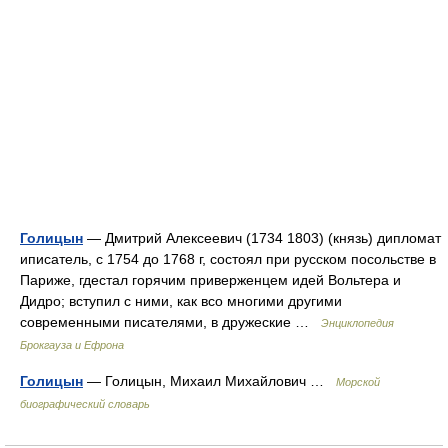
Голицын
— Дмитрий Алексеевич (1734 1803) (князь) дипломат
иписатель, с 1754 до 1768 г, состоял при русском посольстве в
Париже, гдестал горячим приверженцем идей Вольтера и
Дидро; вступил с ними, как всо многими другими
современными писателями, в дружеские …
Энциклопедия
Брокгауза и Ефрона
Голицын
— Голицын, Михаил Михайлович …
Морской
биографический словарь