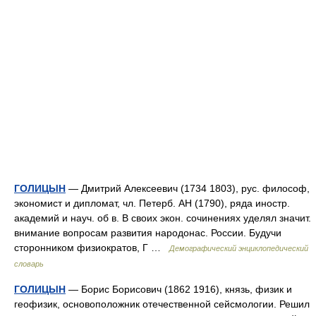
ГОЛИЦЫН
— Дмитрий Алексеевич (1734 1803), рус. философ,
экономист и дипломат, чл. Петерб. АН (1790), ряда иностр.
академий и науч. об в. В своих экон. сочинениях уделял значит.
внимание вопросам развития народонас. России. Будучи
сторонником физиократов, Г …
Демографический энциклопедический
словарь
ГОЛИЦЫН
— Борис Борисович (1862 1916), князь, физик и
геофизик, основоположник отечественной сейсмологии. Решил