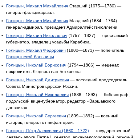
Голицын, Михаил Михайлович
Старший (1675—1730) —
генерал-фельдмаршал.
Голицын, Михаил Михайлович
Младший (1684—1764) —
генерал-адмирал, президент Адмиралтейств-коллегии.
Голицын, Михаил Николаевич
(1757—1827) — ярославский
губернатор, владелец усадьбы Карабиха.
Голицын, Михаил Фёдорович
(1800—1873) — попечитель
Голицынской больницы
.
Голицын, Николай Борисович
(1794—1866) — меценат,
покровитель Людвига ван Бетховена
Голицын, Николай Дмитриевич
— последний председатель
Совета Министров царской России.
Голицын, Николай Николаевич
(1836—1893) — библиограф,
подольский вице-губернатор, редактор «Варшавского
дневника».
Голицын, Николай Сергеевич
(1809—1892) — военный
историк, генерал от инфантерии.
Голицын, Пётр Алексеевич (1660—1722)
— государственный
деятель эпохи Петра I, сенатор, архангелогородский, рижский,