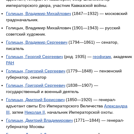
императорского двора, участник Кавказской войны.
Голицын, Владимир Михайлович
(1847—1932) — московский
градоначальник.
Голицын, Владимир Михайлович (1901—1943) — русский
советский художник.
Голицын, Владимир Сергеевич
(1794—1861) — сенатор,
писатель
Голицын, Георгий Сергеевич
(род. 1935) —
геофизик
, академик
РАН
Голицын, Григорий Сергеевич
(1779—1848) — пензенский
губернатор, сенатор
Голицын, Григорий Сергеевич
(1838—1907) —
государственный и военный деятель
Голицын, Дмитрий Борисович
(1850—1920) — генерал-
адъютант свиты Его Императорского Величества
Александра
III
, затем
Николая II
, начальник Императорской охоты.
Голицын, Дмитрий Владимирович
(1771—1844) — генерал-
губернатор Москвы