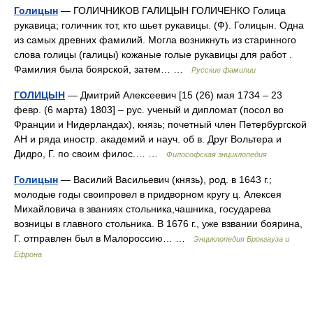
Голицын
— ГОЛИЧНИКОВ ГАЛИЦЫН ГОЛИЧЕНКО Голица
рукавица; голичник тот, кто шьет рукавицы. (Ф). Голицын. Одна
из самых древних фамилий. Могла возникнуть из старинного
слова голицы (галицы) кожаные голые рукавицы для работ .
Фамилия была боярской, затем… …
Русские фамилии
ГОЛИЦЫН
— Дмитрий Алексеевич [15 (26) мая 1734 – 23
февр. (6 марта) 1803] – рус. ученый и дипломат (посол во
Франции и Нидерландах), князь; почетный член Петербургской
АН и ряда иностр. академий и науч. об в. Друг Вольтера и
Дидро, Г. по своим филос.… …
Философская энциклопедия
Голицын
— Василий Васильевич (князь), род. в 1643 г.;
молодые годы своипровел в придворном кругу ц. Алексея
Михайловича в званиях стольника,чашника, государева
возницы в главного стольника. В 1676 г., уже взвании боярина,
Г. отправлен был в Малороссию… …
Энциклопедия Брокгауза и
Ефрона