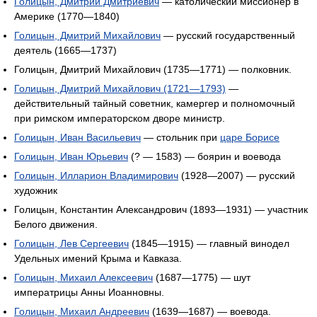
Голицын, Дмитрий Дмитриевич
— католический миссионер в
Америке (1770—1840)
Голицын, Дмитрий Михайлович
— русский государственный
деятель (1665—1737)
Голицын, Дмитрий Михайлович (1735—1771) — полковник.
Голицын, Дмитрий Михайлович (1721—1793)
—
действительный тайный советник, камергер и полномочный
при римском императорском дворе министр.
Голицын, Иван Васильевич
— стольник при
царе Борисе
Голицын, Иван Юрьевич
(? — 1583) — боярин и воевода
Голицын, Илларион Владимирович
(1928—2007) — русский
художник
Голицын, Константин Александрович (1893—1931) — участник
Белого движения.
Голицын, Лев Сергеевич
(1845—1915) — главный винодел
Удельных имений Крыма и Кавказа.
Голицын, Михаил Алексеевич
(1687—1775) — шут
императрицы Анны Иоанновны.
Голицын, Михаил Андреевич
(1639—1687) — воевода.