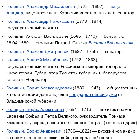
Голицын, Александр Михайлович
(1723—1807) —
вице-
канцлер
, вице-президент Коллегии иностранных дел, сенатор.
Голицын, Александр Николаевич
(1773—1844) —
государственный деятель
Голицин, Алексей Васильевич (1665—1740) — боярин. С
28.04.1680 — стольник Петра I. Ст. сын
Василия Васильевича
Голицын, Алексей Дмитриевич
(1697—1768) — сенатор.
Голицын, Андрей Михайлович
(1792—1863) —
государственный деятель Российской империи, генерал от
инфантерии. Губернатор Тульской губернии и белорусский
генерал-губернатор.
Голицын, Борис Александрович
(1880—1947) — общественный
и политический деятель, член
Государственной думы
от
Владимирской губернии.
Голицын, Борис Алексеевич
(1654—1713) — политик времён
царевны Софьи и Петра Великого, руководитель Приказа
Казанского дворца, воспитатель юного Петра I («дядька царя»)
Голицын, Борис Андреевич
(1766—1822) — русский командир
во время наполеоновских войн, генерал-лейтенант.