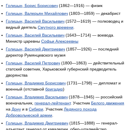
Голицын, Борис Борисович
(1862—1916) — физик
Голицын, Валерьян Михайлович
(1803—1859) — декабрист
Голицын, Василий Васильевич
(1572—1619) — полководец и
видный деятель
Смутного времени
.
Голицын, Василий Васильевич
(1643—1714) — воевода.
Министр царевны
Софьи Алексеевны
Голицын, Василий Дмитриевич
(1857—1926) — последний
директор Румянцевского музея
Голицын, Василий Петрович
(1800—1863) — действительный
статский советник, Харьковский губернский предводитель
дворянства
Голицын, Владимир Борисович
(1731—1798) — дипломат и
военный (отставной
бригадир
)
Голицын, Владимир Васильевич
(1878—1945) — российский
военачальник,
генерал-лейтенант
. Участник
Белого движения
на
Дону
и в
Сибири
. Участник
Ледяного похода
Добровольческой армии
.
Голицын, Владимир Дмитриевич
(1815—1888) — генерал-
адъютант, генерал от кавалерии, обер-шталмейстер