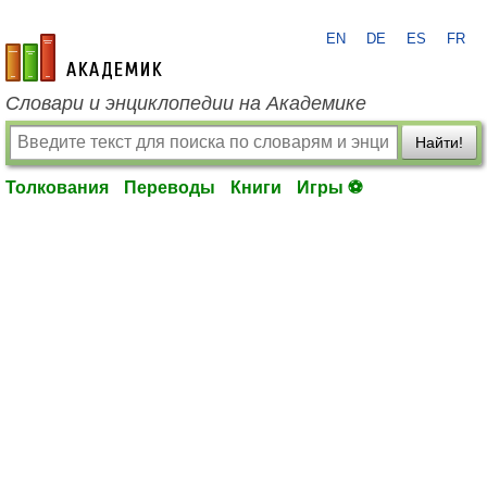
EN
DE
ES
FR
academic.ru
Словари и энциклопедии на Академике
Найти!
Толкования
Переводы
Книги
Игры ⚽