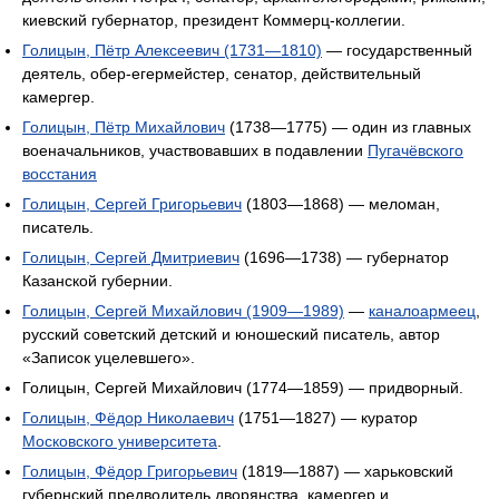
киевский губернатор, президент Коммерц-коллегии.
Голицын, Пётр Алексеевич (1731—1810)
— государственный
деятель, обер-егермейстер, сенатор, действительный
камергер.
Голицын, Пётр Михайлович
(1738—1775) — один из главных
военачальников, участвовавших в подавлении
Пугачёвского
восстания
Голицын, Сергей Григорьевич
(1803—1868) — меломан,
писатель.
Голицын, Сергей Дмитриевич
(1696—1738) — губернатор
Казанской губернии.
Голицын, Сергей Михайлович (1909—1989)
—
каналоармеец
,
русский советский детский и юношеский писатель, автор
«Записок уцелевшего».
Голицын, Сергей Михайлович (1774—1859) — придворный.
Голицын, Фёдор Николаевич
(1751—1827) — куратор
Московского университета
.
Голицын, Фёдор Григорьевич
(1819—1887) — харьковский
губернский предводитель дворянства, камергер и