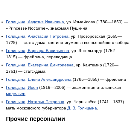
Голицына, Авдотья Ивановна
, ур. Измайлова (1780—1850) —
«Princesse Nocturne», знакомая Пушкина
Голицына, Анастасия Петровна
, ур. Прозоровская (1665—
1729) — статс-дама, княгиня-игуменья всепьянейшего собора
Голицына, Варвара Васильевна
, ур. Энгельгардт (1752—
1815) — фрейлина, переводчица
Голицына, Екатерина Дмитриевна
, ур. Кантемир (1720—
1761) — статс-дама
Голицына, Елена Александровна
(1785—1855) — фрейлина
Голицына, Ирен
(1916—2006) — знаменитая итальянская
модельер
.
Голицына, Наталья Петровна
, ур. Чернышёва (1741—1837) —
мать московского губернатора
Д. В. Голицына
.
Прочие персоналии