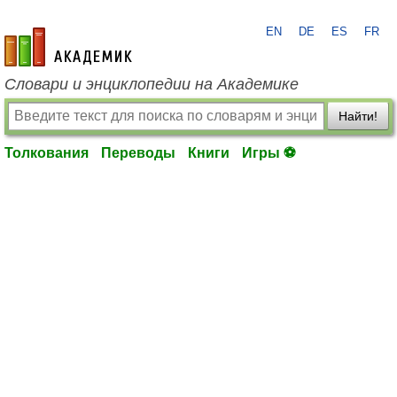
EN
DE
ES
FR
academic.ru
Словари и энциклопедии на Академике
Найти!
Толкования
Переводы
Книги
Игры ⚽