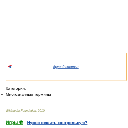
Список значений слова или словосочетания со ссылками на
соответствующие статьи.
Если вы попали сюда из
другой статьи
Википедии, пожалуйста,
вернитесь и уточните ссылку так, чтобы она указывала на
статью.
Категория:
Многозначные термины
Wikimedia Foundation
.
2010
.
Игры ⚽
Нужно решить контрольную?