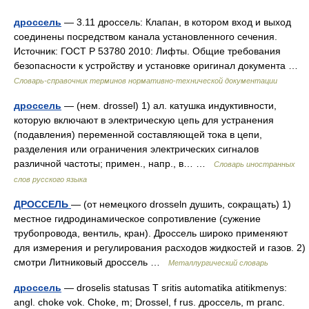
дроссель
— 3.11 дроссель: Клапан, в котором вход и выход
соединены посредством канала установленного сечения.
Источник: ГОСТ Р 53780 2010: Лифты. Общие требования
безопасности к устройству и установке оригинал документа …
Словарь-справочник терминов нормативно-технической документации
дроссель
— (нем. drossel) 1) ал. катушка индуктивности,
которую включают в электрическую цепь для устранения
(подавления) переменной составляющей тока в цепи,
разделения или ограничения электрических сигналов
различной частоты; примен., напр., в… …
Словарь иностранных
слов русского языка
ДРОССЕЛЬ
— (от немецкого drosseln душить, сокращать) 1)
местное гидродинамическое сопротивление (сужение
трубопровода, вентиль, кран). Дроссель широко применяют
для измерения и регулирования расходов жидкостей и газов. 2)
смотри Литниковый дроссель …
Металлургический словарь
дроссель
— droselis statusas T sritis automatika atitikmenys:
angl. choke vok. Choke, m; Drossel, f rus. дроссель, m pranc.