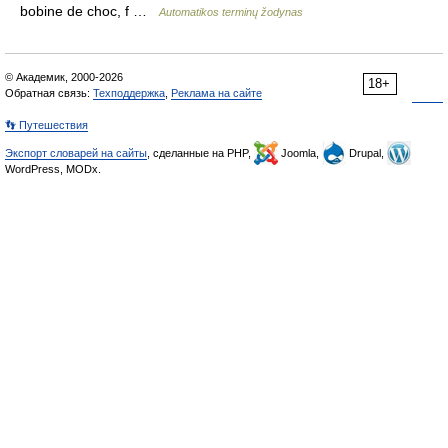
bobine de choc, f …
Automatikos terminų žodynas
© Академик, 2000-2026
18+
Обратная связь:
Техподдержка
,
Реклама на сайте
👣 Путешествия
Экспорт словарей на сайты
, сделанные на PHP,
Joomla,
Drupal,
WordPress, MODx.