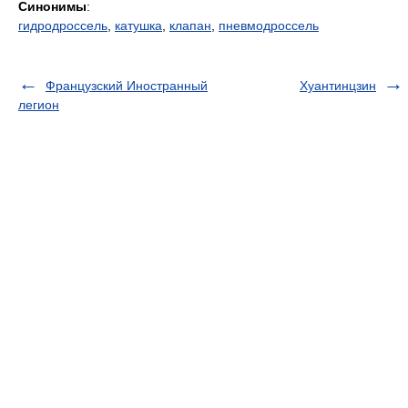
Синонимы
:
гидродроссель
,
катушка
,
клапан
,
пневмодроссель
Французский Иностранный
Хуантинцзин
легион