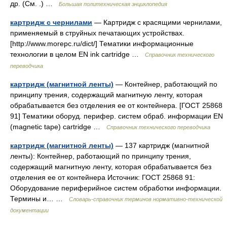
др. (См. .) …
Большая политехническая энциклопедия
картридж с чернилами
— Картридж с красящими чернилами,
применяемый в струйных печатающих устройствах.
[http://www.morepc.ru/dict/] Тематики информационные
технологии в целом EN ink cartridge …
Справочник технического
переводчика
картридж (магнитной ленты)
— Контейнер, работающий по
принципу трения, содержащий магнитную ленту, которая
обрабатывается без отделения ее от контейнера. [ГОСТ 25868
91] Тематики оборуд. перифер. систем обраб. информации EN
(magnetic tape) cartridge …
Справочник технического переводчика
картридж (магнитной ленты)
— 137 картридж (магнитной
ленты): Контейнер, работающий по принципу трения,
содержащий магнитную ленту, которая обрабатывается без
отделения ее от контейнера Источник: ГОСТ 25868 91:
Оборудование периферийное систем обработки информации.
Термины и… …
Словарь-справочник терминов нормативно-технической
документации