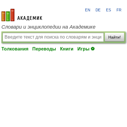
EN
DE
ES
FR
academic.ru
Словари и энциклопедии на Академике
Найти!
Толкования
Переводы
Книги
Игры ⚽