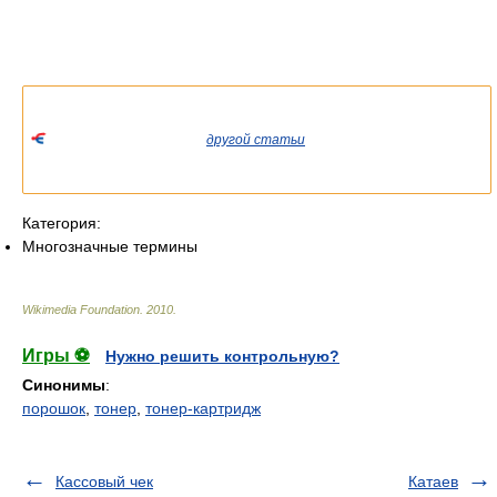
Список значений слова или словосочетания со ссылками на
соответствующие статьи.
Если вы попали сюда из
другой статьи
Википедии, пожалуйста,
вернитесь и уточните ссылку так, чтобы она указывала на
статью.
Категория:
Многозначные термины
Wikimedia Foundation
.
2010
.
Игры ⚽
Нужно решить контрольную?
Синонимы
:
порошок
,
тонер
,
тонер-картридж
Кассовый чек
Катаев