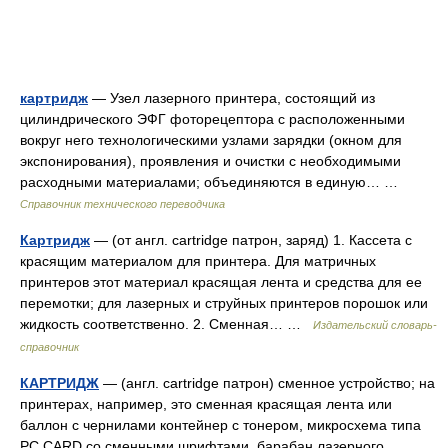
картридж
— Узел лазерного принтера, состоящий из
цилиндрического ЭФГ фоторецептора с расположенными
вокруг него технологическими узлами зарядки (окном для
экспонирования), проявления и очистки с необходимыми
расходными материалами; объединяются в единую… …
Справочник технического переводчика
Картридж
— (от англ. cartridge патрон, заряд) 1. Кассета с
красящим материалом для принтера. Для матричных
принтеров этот материал красящая лента и средства для ее
перемотки; для лазерных и струйных принтеров порошок или
жидкость соответственно. 2. Сменная… …
Издательский словарь-
справочник
КАРТРИДЖ
— (англ. cartridge патрон) сменное устройство; на
принтерах, например, это сменная красящая лента или
баллон с чернилами контейнер с тонером, микросхема типа
PC CARD со сменными шрифтами, барабан лазерного