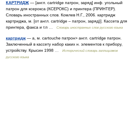
КАРТРИДЖ
— [англ. cartridge патрон, заряд] инф. угольный
патрон для ксерокса (КСЕРОКС) и принтера (ПРИНТЕР).
Словарь иностранных слов. Комлев Н.Г., 2006. картридж
картриджа, м. [от англ. cartridge – патрон, заряд)]. Кассета для
принтера, факса и т.п …
Словарь иностранных слов русского языка
картридж
— а, м. cartouche патрон> англ. cartridge патрон.
Заключенный в кассету набор каких н. элементов к прибору,
устройству. Крысин 1998 …
Исторический словарь галлицизмов
русского языка