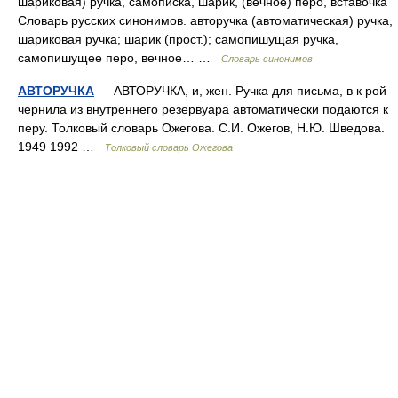
шариковая) ручка, самописка, шарик, (вечное) перо, вставочка
Словарь русских синонимов. авторучка (автоматическая) ручка,
шариковая ручка; шарик (прост.); самопишущая ручка,
самопишущее перо, вечное… …
Словарь синонимов
АВТОРУЧКА
— АВТОРУЧКА, и, жен. Ручка для письма, в к рой
чернила из внутреннего резервуара автоматически подаются к
перу. Толковый словарь Ожегова. С.И. Ожегов, Н.Ю. Шведова.
1949 1992 …
Толковый словарь Ожегова