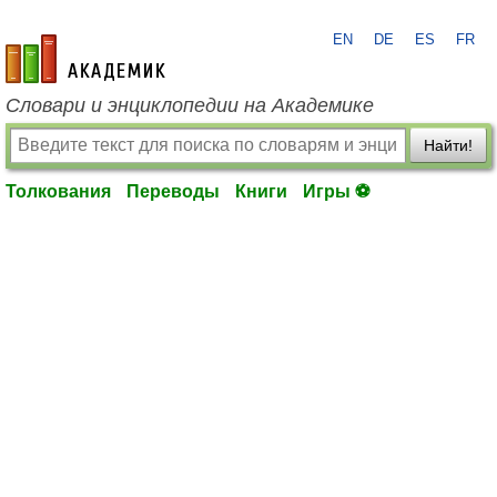
EN
DE
ES
FR
academic.ru
Словари и энциклопедии на Академике
Найти!
Толкования
Переводы
Книги
Игры ⚽