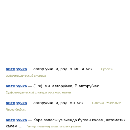
авторучка
— автор учка, и, род. п. мн. ч. чек …
Русский
орфографический словарь
авторучка
— (1 ж); мн. автору/чки, Р. автору/чек …
Орфографический словарь русского языка
авторучка
— автору/чка, и, род. мн. чек …
Слитно. Раздельно.
Через дефис.
авторучка
— Кара запасы үз эчендә булган каләм, автоматик
каләм …
Татар теленең аңлатмалы сүзлеге