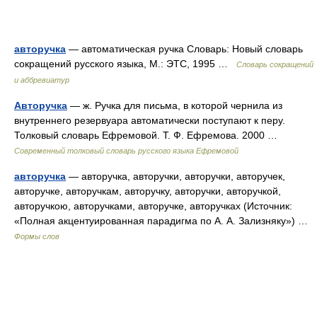
авторучка
— автоматическая ручка Словарь: Новый словарь
сокращений русского языка, М.: ЭТС, 1995 …
Словарь сокращений
и аббревиатур
Авторучка
— ж. Ручка для письма, в которой чернила из
внутреннего резервуара автоматически поступают к перу.
Толковый словарь Ефремовой. Т. Ф. Ефремова. 2000 …
Современный толковый словарь русского языка Ефремовой
авторучка
— авторучка, авторучки, авторучки, авторучек,
авторучке, авторучкам, авторучку, авторучки, авторучкой,
авторучкою, авторучками, авторучке, авторучках (Источник:
«Полная акцентуированная парадигма по А. А. Зализняку») …
Формы слов