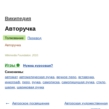
Википедия
Авторучка
Толкование
Перевод
Авторучка
Wikimedia Foundation
.
2010
.
Игры ⚽
Нужна курсовая?
Синонимы
:
автомат
,
автоматическая ручка
,
вечное перо
,
вставочка
,
инкограф
,
перо
,
ручка
,
самописка
,
самопишущая ручка
,
стило
,
шарик
,
шариковая ручка
Авторское посвящение
Авторская художественная