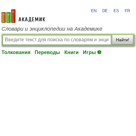
EN
DE
ES
FR
academic.ru
Словари и энциклопедии на Академике
Найти!
Толкования
Переводы
Книги
Игры ⚽