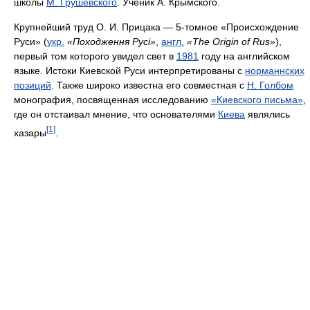
школы
М. Грушевского
. Ученик А. Крымского.
Крупнейший труд О. И. Прицака — 5-томное «Происхождение
Руси» (
укр.
«Походження Русі»
,
англ.
«The Origin of Rus»
),
первый том которого увидел свет в
1981
году на английском
языке. Истоки Киевской Руси интерпретированы с
норманнских
позиций
. Также широко известна его совместная с
Н. Голбом
монография, посвященная исследованию
«Киевского письма»
,
где он отстаивал мнение, что основателями
Киева
являлись
[1]
хазары
.