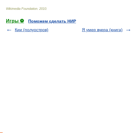
Wikimedia Foundation
.
2010
.
Игры ⚽
Поможем сделать НИР
Кии (полуостров)
Я умер вчера (книга)