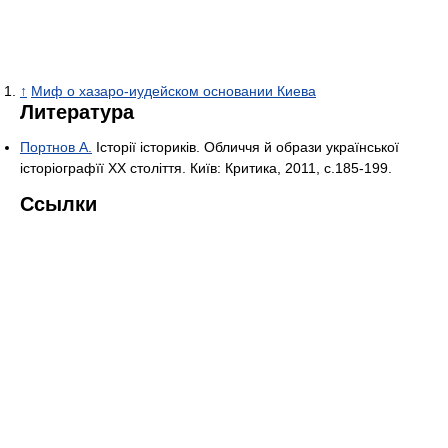
↑
Миф о хазаро-иудейском основании Киева
Литература
Портнов А.
Історiї iсторикiв. Обличчя й образи української
iсторіографїї ХХ столiття. Київ: Критика, 2011, с.185-199.
Ссылки