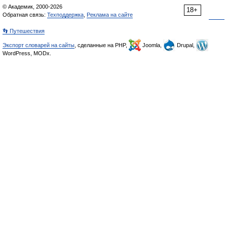
© Академик, 2000-2026
18+
Обратная связь:
Техподдержка
,
Реклама на сайте
👣 Путешествия
Экспорт словарей на сайты
, сделанные на PHP,
Joomla,
Drupal,
WordPress, MODx.