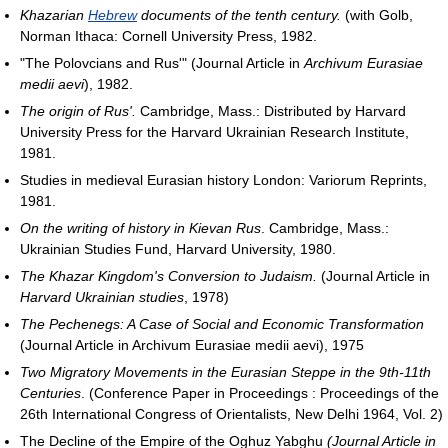
Khazarian
Hebrew
documents of the tenth century.
(with Golb,
Norman Ithaca: Cornell University Press, 1982.
"The Polovcians and Rus'" (Journal Article in
Archivum Eurasiae
medii aevi
), 1982.
The origin of Rus'.
Cambridge, Mass.: Distributed by Harvard
University Press for the Harvard Ukrainian Research Institute,
1981.
Studies in medieval Eurasian history London: Variorum Reprints,
1981.
On the writing of history in Kievan Rus
. Cambridge, Mass.:
Ukrainian Studies Fund, Harvard University, 1980.
The Khazar Kingdom's Conversion to Judaism.
(Journal Article in
Harvard Ukrainian studies
, 1978)
The Pechenegs: A Case of Social and Economic Transformation
(Journal Article in Archivum Eurasiae medii aevi), 1975
Two Migratory Movements in the Eurasian Steppe in the 9th-11th
Centuries
. (Conference Paper in Proceedings : Proceedings of the
26th International Congress of Orientalists, New Delhi 1964, Vol. 2)
The Decline of the Empire of the Oghuz Yabghu
(Journal Article in