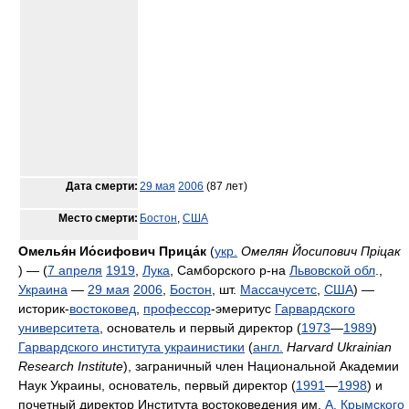
Дата смерти:
29 мая
2006
(87 лет)
Место смерти:
Бостон
,
США
Омелья́н Ио́сифович Прица́к
(
укр.
Омелян Йосипович Пріцак
) — (
7 апреля
1919
,
Лука
, Самборского р-на
Львовской обл
.,
Украина
—
29 мая
2006
,
Бостон
, шт.
Массачусетс
,
США
) —
историк-
востоковед
,
профессор
-эмеритус
Гарвардского
университета
, основатель и первый директор (
1973
—
1989
)
Гарвардского института украинистики
(
англ.
Harvard Ukrainian
Research Institute
), заграничный член Национальной Академии
Наук Украины, основатель, первый директор (
1991
—
1998
) и
почетный директор Института востоковедения им.
А. Крымского