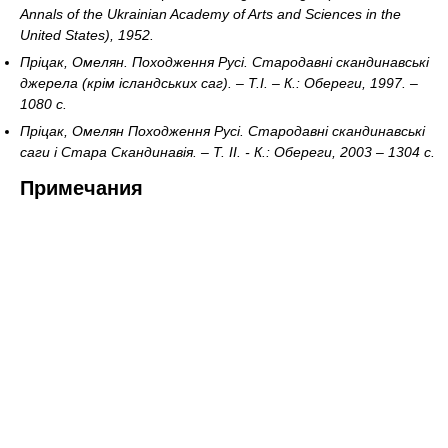
Annals of the Ukrainian Academy of Arts and Sciences in the
United States), 1952.
Пріцак, Омелян. Походження Русі. Стародавні скандинавські
джерела (крім ісландських саг). – Т.І. – К.: Обереги, 1997. –
1080 с.
Пріцак, Омелян Походження Русі. Стародавні скандинавські
саги і Стара Скандинавія. – Т. II. - К.: Обереги, 2003 – 1304 с.
Примечания