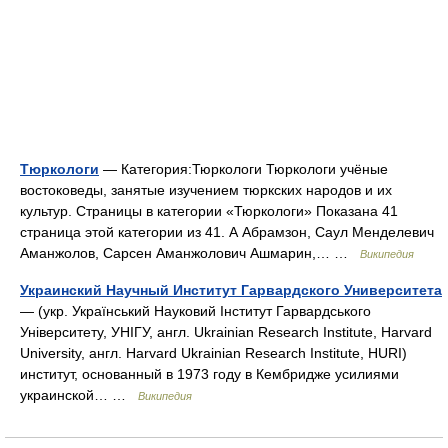
Тюркологи
— Категория:Тюркологи Тюркологи учёные
востоковеды, занятые изучением тюркских народов и их
культур. Страницы в категории «Тюркологи» Показана 41
страница этой категории из 41. А Абрамзон, Саул Менделевич
Аманжолов, Сарсен Аманжолович Ашмарин,… …
Википедия
Украинский Научный Институт Гарвардского Университета
— (укр. Український Науковий Інститут Гарвардського
Університету, УНІГУ, англ. Ukrainian Research Institute, Harvard
University, англ. Harvard Ukrainian Research Institute, HURI)
институт, основанный в 1973 году в Кембридже усилиями
украинской… …
Википедия