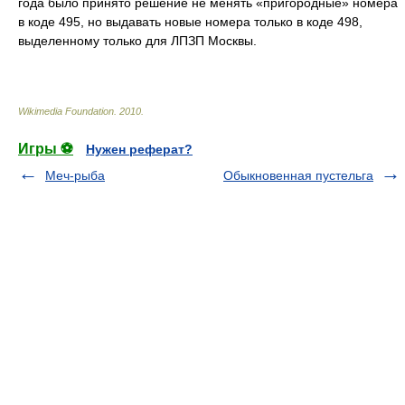
года было принято решение не менять «пригородные» номера
в коде 495, но выдавать новые номера только в коде 498,
выделенному только для ЛПЗП Москвы.
Wikimedia Foundation
.
2010
.
Игры ⚽
Нужен реферат?
Меч-рыба
Обыкновенная пустельга