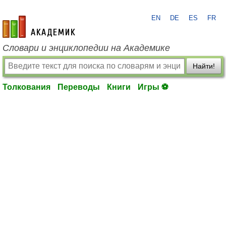
EN
DE
ES
FR
academic.ru
Словари и энциклопедии на Академике
Найти!
Толкования
Переводы
Книги
Игры ⚽