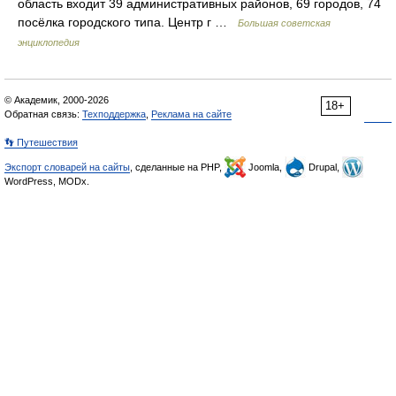
область входит 39 административных районов, 69 городов, 74
посёлка городского типа. Центр г …
Большая советская
энциклопедия
© Академик, 2000-2026
18+
Обратная связь:
Техподдержка
,
Реклама на сайте
👣 Путешествия
Экспорт словарей на сайты
, сделанные на PHP,
Joomla,
Drupal,
WordPress, MODx.