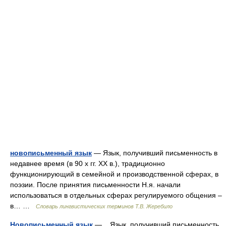
новописьменный язык
— Язык, получивший письменность в
недавнее время (в 90 х гг. ХХ в.), традиционно
функционирующий в семейной и производственной сферах, в
поэзии. После принятия письменности Н.я. начали
использоваться в отдельных сферах регулируемого общения –
в… …
Словарь лингвистических терминов Т.В. Жеребило
Новописьменный язык
— Язык, получивший письменность