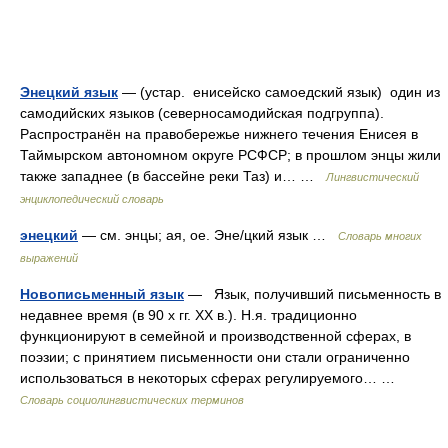
Энецкий язык
— (устар. енисейско самоедский язык) один из
самодийских языков (северносамодийская подгруппа).
Распространён на правобережье нижнего течения Енисея в
Таймырском автономном округе РСФСР; в прошлом энцы жили
также западнее (в бассейне реки Таз) и… …
Лингвистический
энциклопедический словарь
энецкий
— см. энцы; ая, ое. Эне/цкий язык …
Словарь многих
выражений
Новописьменный язык
— Язык, получивший письменность в
недавнее время (в 90 х гг. XX в.). Н.я. традиционно
функционируют в семейной и производственной сферах, в
поэзии; с принятием письменности они стали ограниченно
использоваться в некоторых сферах регулируемого… …
Словарь социолингвистических терминов