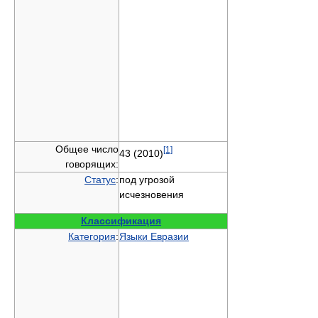
Общее число
[1]
43 (2010)
говорящих:
Статус
:
под угрозой
исчезновения
Классификация
Категория
:
Языки Евразии