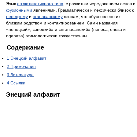
Язык
агглютинативного типа
, с развитым чередованием основ и
фузионными
явлениями. Грамматически и лексически близок к
ненецкому
и
нганасанскому
языкам, что обусловлено их
близким родством и контактированием. Сами названия
«ненецкий», «энецкий» и «нганасанский» (nenesa, enesa и
nganasa) этимологически тождественны.
Содержание
1
Энецкий алфавит
2
Примечания
3
Литература
4
Ссылки
Энецкий алфавит