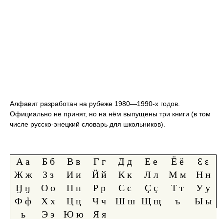
Алфавит разработан на рубеже 1980—1990-х годов.
Официально не принят, но на нём выпущены три книги (в том
числе русско-энецкий словарь для школьников).
А а
Б б
В в
Г г
Д д
Е е
Ё ё
Ԑ ԑ
Ж ж
З з
И и
Й й
К к
Л л
М м
Н н
Ӈ ӈ
О о
П п
Р р
С с
Ҫ ҫ
Т т
У у
Ф ф
Х х
Ц ц
Ч ч
Ш ш
Щ щ
ъ
Ы ы
ь
Э э
Ю ю
Я я