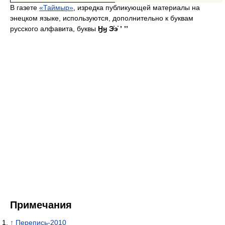
В газете
«Таймыр»
, изредка публикующей материалы на
энецком языке, используются, дополнительно к буквам
русского алфавита, буквы
Ӈӈ Э̇э̇ ʼ ʼʼ
Примечания
↑
Перепись-2010