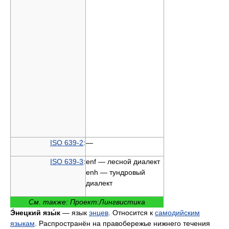
ISO 639-2
:
—
ISO 639-3
:
enf — лесной диалект
enh — тундровый
диалект
См. также: Проект:Лингвистика
Э́нецкий язы́к
— язык
энцев
. Относится к
самодийским
языкам
. Распространён на правобережье нижнего течения