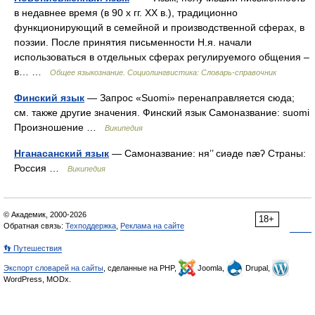
в недавнее время (в 90 х гг. ХХ в.), традиционно
функционирующий в семейной и производственной сферах, в
поэзии. После принятия письменности Н.я. начали
использоваться в отдельных сферах регулируемого общения –
в… …
Общее языкознание. Социолингвистика: Словарь-справочник
Финский язык
— Запрос «Suomi» перенаправляется сюда;
см. также другие значения. Финский язык Самоназвание: suomi
Произношение …
Википедия
Нганасанский язык
— Самоназвание: ня’’ сиәде næʔ Страны:
Россия …
Википедия
© Академик, 2000-2026
18+
Обратная связь:
Техподдержка
,
Реклама на сайте
👣 Путешествия
Экспорт словарей на сайты
, сделанные на PHP,
Joomla,
Drupal,
WordPress, MODx.