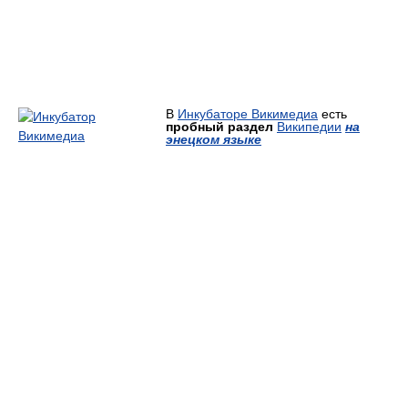
В
Инкубаторе Викимедиа
есть
пробный раздел
Википедии
на
энецком языке