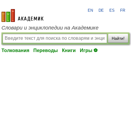
EN
DE
ES
FR
academic.ru
Словари и энциклопедии на Академике
Найти!
Толкования
Переводы
Книги
Игры ⚽