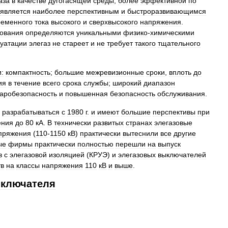
аза
в
качестве
дугогасящей
среды
,
более
эффективной
по
является
наиболее
перспективным
и
быстроразвивающимся
ременного
тока
высокого
и
сверхвысокого
напряжения
.
ования
определяются
уникальными
физико
-
химическими
луатации
элегаз
не
стареет
и
не
требует
такого
тщательного
:
компактность
;
большие
межревизионные
сроки
,
вплоть
до
ия
в
течение
всего
срока
службы
;
широкий
диапазон
аробезопасность
и
повышенная
безопасность
обслуживания
.
разрабатываться
с
1980
г
.
и
имеют
большие
перспективы
при
ения
до
80
кА
.
В
технически
развитых
странах
элегазовые
пряжения
(
110
-
1150
кВ
)
практически
вытеснили
все
другие
ые
фирмы
практически
полностью
перешли
на
выпуск
в
с
элегазовой
изоляцией
(
КРУЭ
)
и
элегазовых
выключателей
тв
на
классы
напряжения
110
кВ
и
выше
.
ключателя