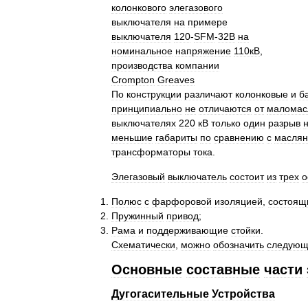
колонкового
элегазового
выключателя
на
примере
выключателя
120
-
SFM
-
32B
на
номинальное
напряжение
110кВ
,
производства
компании
Crompton
Greaves
По
конструкции
различают
колонковые
и
б
принципиально
не
отличаются
от
маломас
выключателях
220
кВ
только
один
разрыв
меньшие
габариты
по
сравнению
с
масля
трансформаторы
тока
.
Элегазовый
выключатель
состоит
из
трех
о
Полюс
с
фарфоровой
изоляцией
,
состоящ
Пружинный
привод
;
Рама
и
поддерживающие
стойки
.
Схематически
,
можно
обозначить
следующ
Основные
составные
части
Дугогасительные
Устройства