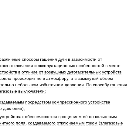
различные
способы
гашения
дуги
в
зависимости
от
тока
отключения
и
эксплуатационных
особенностей
в
месте
стройств
в
отличие
от
воздушных
дугогасительных
устройств
сопло
происходит
не
в
атмосферу
,
а
в
замкнутый
объем
ительно
небольшом
избыточном
давлении
.
По
способу
гашения
егазовые
выключатели:
оздаваемым
посредством
компрессионного
устройства
ю
давления
);
устройствах
обеспечивается
вращением
её
по
кольцевым
нитного
поля
,
создаваемого
отключаемым
током
(
элегазовые