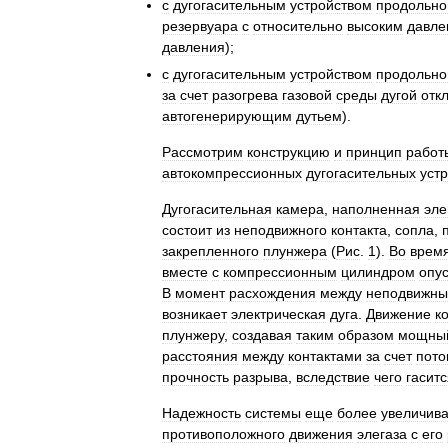
с
дугогасительным
устройством
продольно
резервуара
с
относительно
высоким
давле
давления
);
с
дугогасительным
устройством
продольно
за
счет
разогрева
газовой
среды
дугой
отк
автогенерирующим
дутьем
).
Рассмотрим
конструкцию
и
принцип
работ
автокомпрессионных
дугогасительных
уст
Дугогасительная
камера
,
наполненная
эле
состоит
из
неподвижного
контакта
,
сопла
,
закрепленного
плунжера
(
Рис
.
1
).
Во
врем
вместе
с
компрессионным
цилиндром
опу
В
момент
расхождения
между
неподвижн
возникает
электрическая
дуга
.
Движение
к
плунжеру
,
создавая
таким
образом
мощны
расстояния
между
контактами
за
счет
пото
прочность
разрыва
,
вследствие
чего
гаситс
Надежность
системы
еще
более
увеличив
противоположного
движения
элегаза
с
его