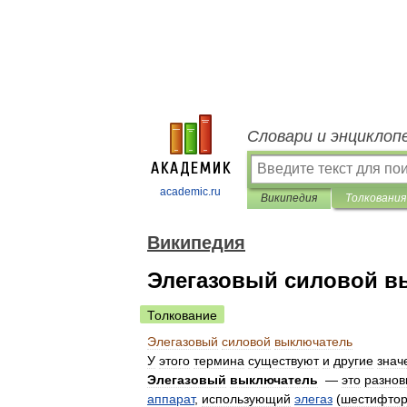
Словари и энциклоп
academic.ru
Википедия
Толкования
Википедия
Элегазовый силовой в
Толкование
Элегазовый
силовой
выключатель
У
этого
термина
существуют
и
другие
знач
Элегазовый
выключатель
—
это
разнов
аппарат
,
использующий
элегаз
(
шестифтор