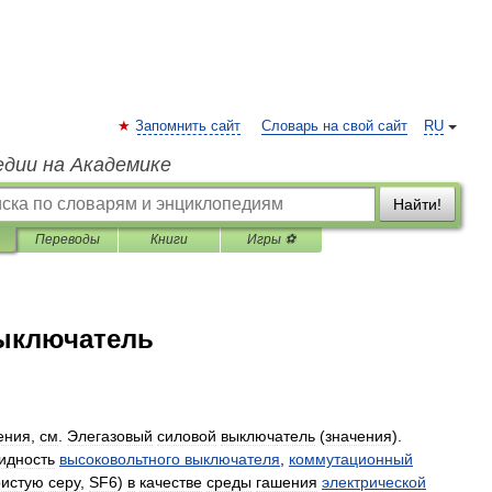
Запомнить сайт
Словарь на свой сайт
RU
едии на Академике
Найти!
Переводы
Книги
Игры ⚽
ыключатель
ения
,
см
.
Элегазовый
силовой
выключатель
(
значения
).
идность
высоковольтного
выключателя
,
коммутационный
истую
серу
,
SF6
)
в
качестве
среды
гашения
электрической