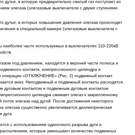
го
дутья
,
в
которую
предварительно
сжатый
газ
поступает
из
нием
элегаза
(
элегазовые
выключатели
с
двумя
ступенями
го
дутья
,
в
которых
повышение
давления
элегаза
происходит
лючения
в
специальной
камере
(
элегазовые
выключатели
с
ы
наиболее
часто
используемых
в
выключателях
110
-
220кВ
ройств
.
газом
под
давлением
,
находится
в
верхней
части
полюса
и
подвижного
контакта
,
компрессионного
цилиндра
и
я
операции
«
ОТКЛЮЧЕНИЕ
» (
Рис
.
2
)
подвижный
контакт
скается
вниз
.
Неподвижный
и
подвижный
контакты
расходятся
.
ым
дуговым
контактом
и
подвижным
дуговым
контактом
омпрессионного
цилиндра
сжимает
элегаз
к
закрепленному
й
поток
элегаза
над
дугой
.
После
достижения
некоторого
ка
элегаза
существенно
увеличивается
диэлектрическая
я
дуга
.
ается
с
использованием
одиночного
разрыва
дуги
и
распылением
,
которые
уменьшают
количество
подвижных