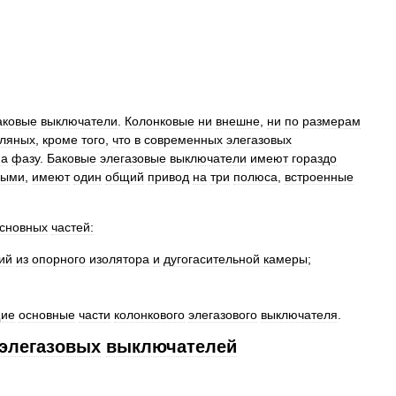
аковые
выключатели
.
Колонковые
ни
внешне
,
ни
по
размерам
ляных
,
кроме
того
,
что
в
современных
элегазовых
на
фазу
.
Баковые
элегазовые
выключатели
имеют
гораздо
ными
,
имеют
один
общий
привод
на
три
полюса
,
встроенные
сновных
частей:
ий
из
опорного
изолятора
и
дугогасительной
камеры
;
ие
основные
части
колонкового
элегазового
выключателя
.
элегазовых
выключателей