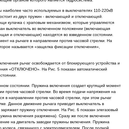
яющим
органом
которого
является
гидросистема
.
ы
наиболее
часто
используемых
в
выключателях
110
-
220кВ
остоит
из
двух
пружин
-
включающей
и
отключающей
.
ощи
кулачка
с
храповым
механизмом
,
которые
управляются
зан
выключатель
во
включенном
положении
(
включающая
ющая
и
отключающая
)
находятся
во
взведенном
состоянии
.
мент
на
рычаге
в
направлении
против
часовой
стрелки
.
На
торое
называется
«
защелка
фиксации
отключения
»,
тключения
рычаг
освобождается
от
блокирующего
устройства
и
ения
«
ОТКЛЮЧЕНО
».
На
Рис
.
5
показан
автоматический
остоянии
.
нном
состоянии
.
Пружина
включения
создает
крутящий
момент
ии
против
часовой
стрелки
.
Во
время
подачи
напряжения
на
ся
в
направлении
против
часовой
стрелки
,
при
этом
рычаг
лке
.
Данное
движение
рычага
приводит
выключатель
в
заряжает
пружину
отключения
.
На
Рис
.
6
показан
элегазовый
ружина
включения
разряжена
).
Сразу
же
после
включения
жение
на
двигатель
заводки
пружины
включения
.
Пружина
о
колеса
,
связанного
с
электродвигателем
.
После
полной