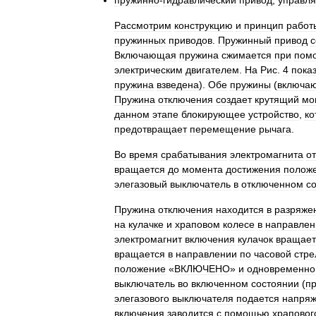
пружинно
-
гидравлический
привод
,
управл
Рассмотрим
конструкцию
и
принцип
работ
пружинных
приводов
.
Пружинный
привод
с
Включающая
пружина
сжимается
при
пом
электрическим
двигателем
.
На
Рис
.
4
пока
пружина
взведена
).
Обе
пружины
(
включа
Пружина
отключения
создает
крутящий
мо
данном
этапе
блокирующее
устройство
,
ко
предотвращает
перемещение
рычага
.
Во
время
срабатывания
электромагнита
о
вращается
до
момента
достижения
полож
элегазовый
выключатель
в
отключенном
с
Пружина
отключения
находится
в
разряже
на
кулачке
и
храповом
колесе
в
направлен
электромагнит
включения
кулачок
вращает
вращается
в
направлении
по
часовой
стре
положение
«
ВКЛЮЧЕНО
»
и
одновременно
выключатель
во
включенном
состоянии
(
п
элегазового
выключателя
подается
напря
включения
заводится
с
помощью
храповог