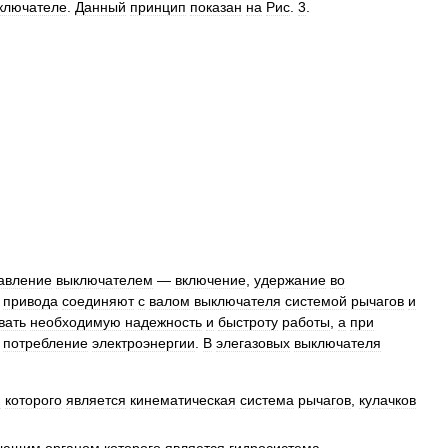
ключателе
.
Данный
принцип
показан
на
Рис
.
3
.
авление
выключателем
—
включение
,
удержание
во
привода
соединяют
с
валом
выключателя
системой
рычагов
и
вать
необходимую
надежность
и
быстроту
работы
,
а
при
потребление
электроэнергии
.
В
элегазовых
выключателя
м
которого
является
кинематическая
система
рычагов
,
кулачков