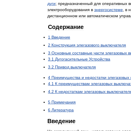
дуги
;
предназначенный
для
оперативных
в
электрооборудования
в
энергосистеме
,
в
н
дистанционном
или
автоматическом
управ
Содержание
1
Введение
2
Конструкция
элегазового
выключателя
3
Основные
составные
части
элегазовых
в
3
.
1
Дугогасительные
Устройства
3
.
2
Привод
выключателя
4
Преимущества
и
недостатки
элегазовых
4
.
1
К
преимуществам
элегазовых
выключа
4
.
2
К
недостаткам
элегазовых
выключател
5
Примечания
6
Литература
Введение