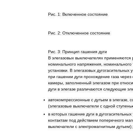
Рис
.
1:
Включенное
состояние
Рис
.
2:
Отключенное
состояние
Рис
.
3:
Принцип
гашения
дуги
В
элегазовых
выключателях
применяются
номинального
напряжения
,
номинального
установки
.
В
элегазовых
дугогасительных
у
при
гашении
дуги
прохождение
газа
через
камеры
,
заполненный
элегазом
при
относ
дуги
в
элегазе
различаются
следующие
эл
автокомпрессионные
с
дутьем
в
элегазе
,
с
(
элегазовые
выключатели
с
одной
ступень
в
которых
гашение
дуги
в
дугогасительных
контактам
под
действием
поперечного
маг
выключатели
с
электромагнитным
дутьем
);