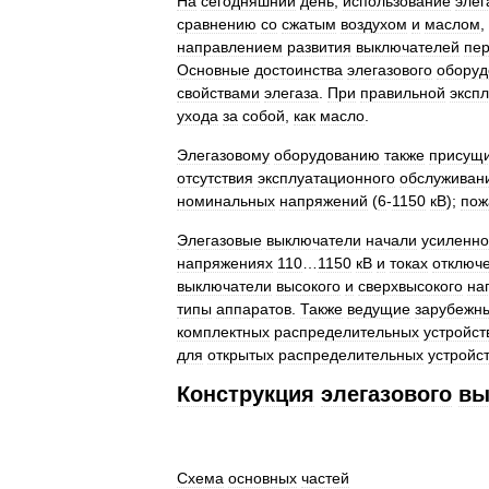
На
сегодняшний
день
,
использование
элег
сравнению
со
сжатым
воздухом
и
маслом
,
направлением
развития
выключателей
пе
Основные
достоинства
элегазового
оборуд
свойствами
элегаза
.
При
правильной
эксп
ухода
за
собой
,
как
масло
.
Элегазовому
оборудованию
также
присущи
отсутствия
эксплуатационного
обслуживан
номинальных
напряжений
(
6
-
1150
кВ
);
пож
Элегазовые
выключатели
начали
усиленно
напряжениях
110
…
1150
кВ
и
токах
отключ
выключатели
высокого
и
сверхвысокого
на
типы
аппаратов
.
Также
ведущие
зарубежн
комплектных
распределительных
устройст
для
открытых
распределительных
устройс
Конструкция
элегазового
вы
Схема
основных
частей