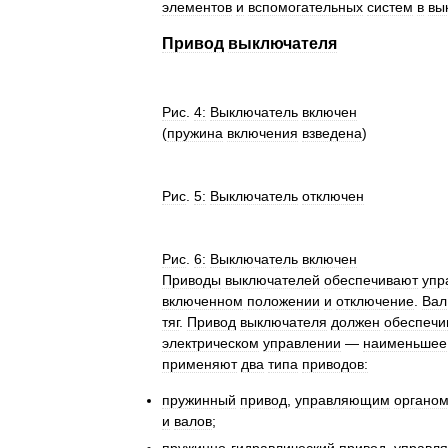
элементов
и
вспомогательных
систем
в
вы
Привод
выключателя
Рис
.
4:
Выключатель
включен
(
пружина
включения
взведена
)
Рис
.
5:
Выключатель
отключен
Рис
.
6:
Выключатель
включен
Приводы
выключателей
обеспечивают
упр
включенном
положении
и
отключение
.
Вал
тяг
.
Привод
выключателя
должен
обеспечи
электрическом
управлении
—
наименьшее
применяют
два
типа
приводов:
пружинный
привод
,
управляющим
органо
и
валов
;