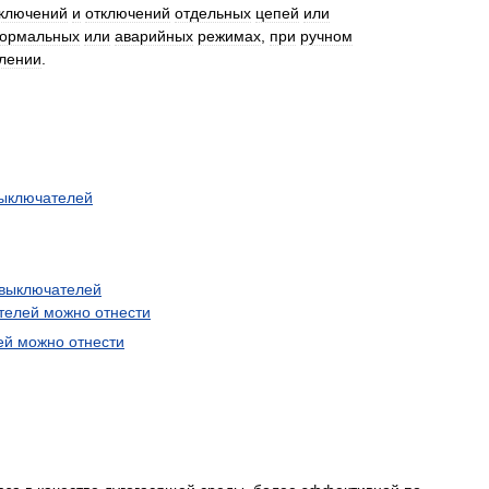
ключений
и
отключений
отдельных
цепей
или
ормальных
или
аварийных
режимах
,
при
ручном
лении
.
ыключателей
выключателей
телей
можно
отнести
ей
можно
отнести