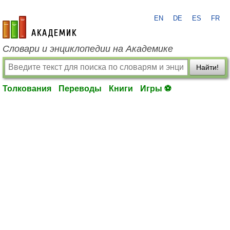
EN
DE
ES
FR
academic.ru
Словари и энциклопедии на Академике
Найти!
Толкования
Переводы
Книги
Игры ⚽