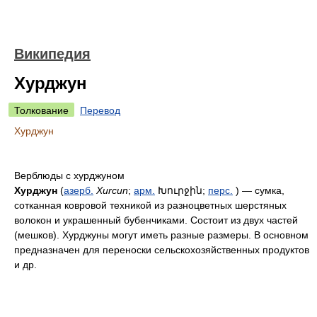
Википедия
Хурджун
Толкование
Перевод
Хурджун
Верблюды с хурджуном
Хурджун
(
азерб.
Xurcun
;
арм.
Խուրջին
;
перс.
‎) — сумка,
сотканная ковровой техникой из разноцветных шерстяных
волокон и украшенный бубенчиками. Состоит из двух частей
(мешков). Хурджуны могут иметь разные размеры. В основном
предназначен для переноски сельскохозяйственных продуктов
и др.