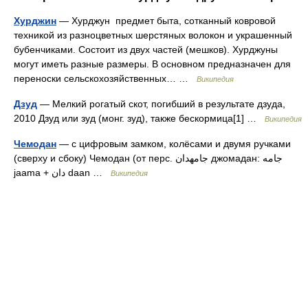
Хурджин
— Хурджун предмет быта, сотканный ковровой
техникой из разноцветных шерстяных волокон и украшенный
бубенчиками. Состоит из двух частей (мешков). Хурджуны
могут иметь разные размеры. В основном предназначен для
переноски сельскохозяйственных… …
Википедия
Дзуд
— Мелкий рогатый скот, погибший в результате дзуда,
2010 Дзуд или зуд (монг. зуд), также бескормица[1] …
Википедия
Чемодан
— с цифровым замком, колёсами и двумя ручками
(сверху и сбоку) Чемодан (от перс. جامهدان‎ джомадан: جامه
jaama + دان daan …
Википедия