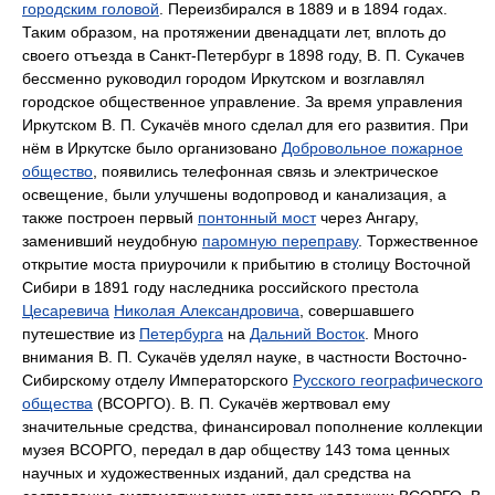
городским головой
. Переизбирался в 1889 и в 1894 годах.
Таким образом, на протяжении двенадцати лет, вплоть до
своего отъезда в Санкт-Петербург в 1898 году, В. П. Сукачев
бессменно руководил городом Иркутском и возглавлял
городское общественное управление. За время управления
Иркутском В. П. Сукачёв много сделал для его развития. При
нём в Иркутске было организовано
Добровольное пожарное
общество
, появились телефонная связь и электрическое
освещение, были улучшены водопровод и канализация, а
также построен первый
понтонный мост
через Ангару,
заменивший неудобную
паромную переправу
. Торжественное
открытие моста приурочили к прибытию в столицу Восточной
Сибири в 1891 году наследника российского престола
Цесаревича
Николая Александровича
, совершавшего
путешествие из
Петербурга
на
Дальний Восток
. Много
внимания В. П. Сукачёв уделял науке, в частности Восточно-
Сибирскому отделу Императорского
Русского географического
общества
(ВСОРГО). В. П. Сукачёв жертвовал ему
значительные средства, финансировал пополнение коллекции
музея ВСОРГО, передал в дар обществу 143 тома ценных
научных и художественных изданий, дал средства на