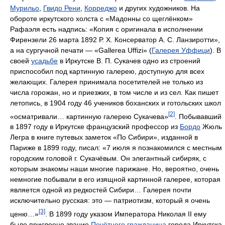
Мурильо
,
Гвидо Рени
,
Корреджо
и других художников. На
обороте иркутского холста с «Мадонны со щеглёнком»
Рафаэля есть надпись: «Копия с оригинала в исполнении
Фирензели 26 марта 1892 Р. Х. Консерватор А. С. Ланзиротти»,
а на сургучной печати — «Gallerea Uffizi» (
Галерея Уффици
). В
своей
усадьбе
в Иркутске В. П. Сукачев одно из строений
приспособил под картинную галерею, доступную для всех
желающих. Галерея принимала посетителей не только из
числа горожан, но и приезжих, в том числе и из сел. Как пишет
летопись, в 1904 году 46 учеников боханских и готольских школ
[2]
«осматривали… картинную галерею Сукачева»
. Побывавший
в 1897 году в Иркутске французский профессор из
Бордо
Жюль
Легра в книге путевых заметок «По Сибири», изданной в
Париже в 1899 году, писал: «7 июля я познакомился с местным
городским головой г. Сукачёвым. Он элегантный сибиряк, с
которым знакомы наши многие парижане. Но, вероятно, очень
немногие побывали в его изящной картинной галерее, которая
является одной из редкостей Сибири… Галерея почти
исключительно русская: это — патриотизм, который я очень
[3]
ценю…»
. В 1899 году указом Императора Николая II ему
было присвоено звание
Почётного гражданина
города Иркутска