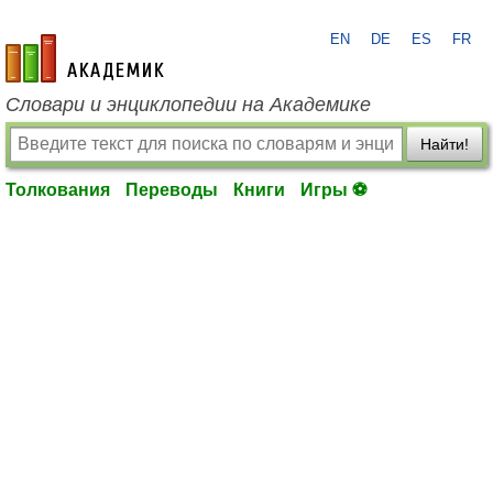
EN
DE
ES
FR
academic.ru
Словари и энциклопедии на Академике
Найти!
Толкования
Переводы
Книги
Игры ⚽