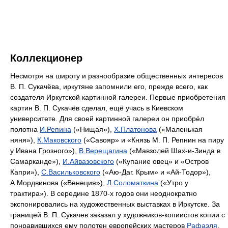
Коллекционер
Несмотря на широту и разнообразие общественных интересов
В. П. Сукачёва, иркутяне запомнили его, прежде всего, как
создателя Иркутской картинной галереи. Первые приобретения
картин В. П. Сукачёв сделал, ещё учась в Киевском
университете. Для своей картинной галереи он приобрёл
полотна
И.Репина
(«Нищая»),
Х.Платонова
(«Маленькая
няня»),
К.Маковского
(«Савояр» и «Князь М. П. Репнин на пиру
у Ивана Грозного»),
В.Верещагина
(«Мавзолей Шах-и-Зинда в
Самарканде»),
И.Айвазовского
(«Купание овец» и «Остров
Капри»),
С.Васильковского
(«Аю-Даг. Крым» и «Ай-Тодор»),
А.Мордвинова («Венеция»),
Л.Соломаткина
(«Утро у
трактира»). В середине 1870-х годов они неоднократно
экспонировались на художественных выставках в Иркутске. За
границей В. П. Сукачев заказал у художников-копиистов копии с
понравившихся ему полотен европейских мастеров
Рафаэля
,