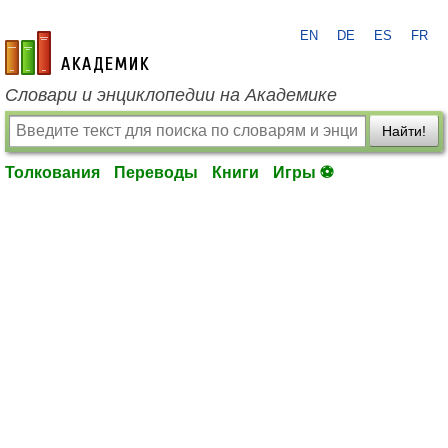
EN
DE
ES
FR
academic.ru
Словари и энциклопедии на Академике
Найти!
Толкования
Переводы
Книги
Игры ⚽