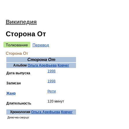
Википедия
Сторона От
Толкование
Перевод
Сторона От
Сторона От
Альбом
Ольга Арефьева
Ковчег
1998
Дата выпуска
1998
Записан
Регги
Жанр
120 минут
Длительность
Хронология
Ольга Арефьева
Ковчег
Девочка-скерцо