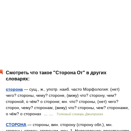
Смотреть что такое "Сторона От" в других
словарях:
сторона
— сущ., ж., употр. наиб. часто Морфология: (нет)
чего? стороны, чему? стороне, (вижу) что? сторону, чем?
стороной, о чём? о стороне; мн. что? стороны, (нет) чего?
сторон, чему? сторонам, (вижу) что? стороны, чем? сторонами,
о чём? о сторонах … …
Толковый словарь Дмитриева
СТОРОНА
— стороны, вин. сторону (сторону обл.), мн.
стороны, сторон, сторонам, жен. 1. Направление; пространство