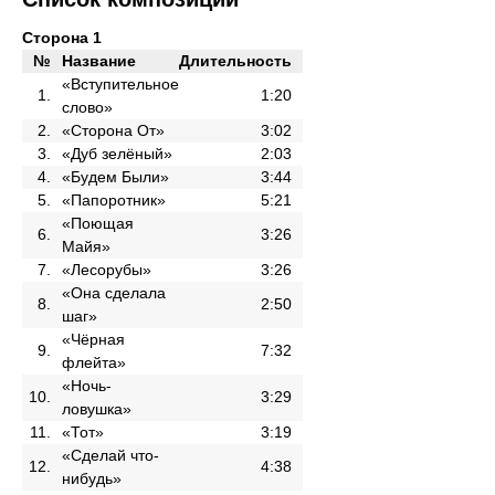
Сторона 1
№
Название
Длительность
«Вступительное
1.
1:20
слово»
2.
«Сторона От»
3:02
3.
«Дуб зелёный»
2:03
4.
«Будем Были»
3:44
5.
«Папоротник»
5:21
«Поющая
6.
3:26
Майя»
7.
«Лесорубы»
3:26
«Она сделала
8.
2:50
шаг»
«Чёрная
9.
7:32
флейта»
«Ночь-
10.
3:29
ловушка»
11.
«Тот»
3:19
«Сделай что-
12.
4:38
нибудь»