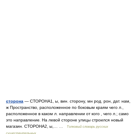
сторона
— СТОРОНА1, ы, вин. сторону, мн род. рон, дат. нам,
ж Пространство, расположенное по боковым краям чего л.,
расположенное в каком л. направлении от кого , чего л.; само
это направление. На левой стороне улицы строился новый
магазин. СТОРОНА2, ы,… …
Толковый словарь русских
существительных