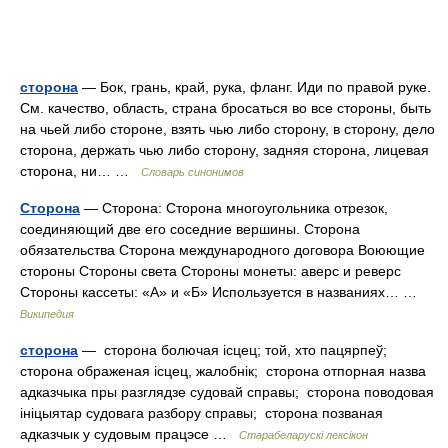
сторона
— Бок, грань, край, рука, фланг. Иди по правой руке.
См. качество, область, страна бросаться во все стороны, быть
на чьей либо стороне, взять чью либо сторону, в сторону, дело
сторона, держать чью либо сторону, задняя сторона, лицевая
сторона, ни… …
Словарь синонимов
Сторона
— Сторона: Сторона многоугольника отрезок,
соединяющий две его соседние вершины. Сторона
обязательства Сторона международного договора Воюющие
стороны Стороны света Стороны монеты: аверс и реверс
Стороны кассеты: «А» и «Б» Используется в названиях… …
Википедия
сторона
—  сторона болючая ісцец; той, хто пацярпеў; 
сторона ображеная ісцец, жалобнік;  сторона отпорная назва
адказчыка пры разглядзе судовай справы;  сторона поводовая
ініцыятар судовага разбору справы;  сторона позваная
адказчык у судовым працэсе …
Старабеларускі лексікон