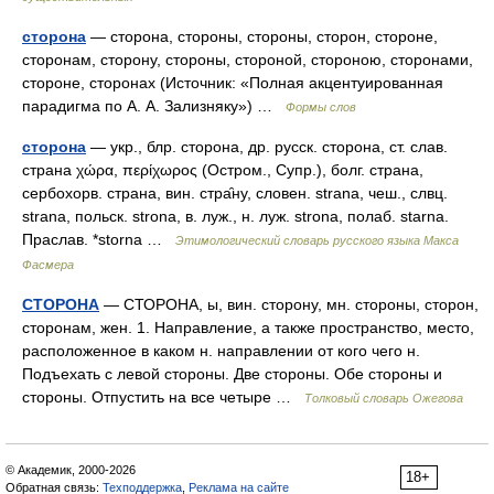
сторона
— сторона, стороны, стороны, сторон, стороне,
сторонам, сторону, стороны, стороной, стороною, сторонами,
стороне, сторонах (Источник: «Полная акцентуированная
парадигма по А. А. Зализняку») …
Формы слов
сторона
— укр., блр. сторона, др. русск. сторона, ст. слав.
страна χώρα, περίχωρος (Остром., Супр.), болг. страна,
сербохорв. страна, вин. стра̑ну, словен. strana, чеш., слвц.
strana, польск. strona, в. луж., н. луж. strona, полаб. starna.
Праслав. *storna …
Этимологический словарь русского языка Макса
Фасмера
СТОРОНА
— СТОРОНА, ы, вин. сторону, мн. стороны, сторон,
сторонам, жен. 1. Направление, а также пространство, место,
расположенное в каком н. направлении от кого чего н.
Подъехать с левой стороны. Две стороны. Обе стороны и
стороны. Отпустить на все четыре …
Толковый словарь Ожегова
© Академик, 2000-2026
18+
Обратная связь:
Техподдержка
,
Реклама на сайте