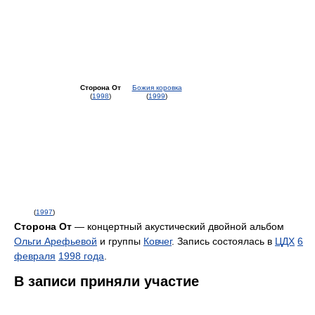
Сторона От
Божия коровка
(
1998
)
(
1999
)
(
1997
)
Сторона От
— концертный акустический двойной альбом
Ольги Арефьевой
и группы
Ковчег
. Запись состоялась в
ЦДХ
6
февраля
1998 года
.
В записи приняли участие