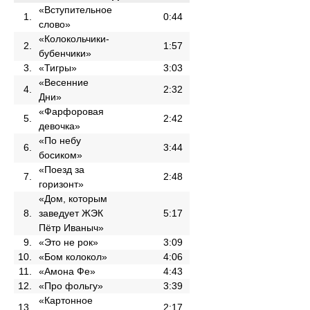
«Вступительное
1.
0:44
слово»
«Колокольчики-
2.
1:57
бубенчики»
3.
«Тигры»
3:03
«Весенние
4.
2:32
Дни»
«Фарфоровая
5.
2:42
девочка»
«По небу
6.
3:44
босиком»
«Поезд за
7.
2:48
горизонт»
«Дом, которым
8.
заведует ЖЭК
5:17
Пётр Иваныч»
9.
«Это не рок»
3:09
10.
«Бом колокол»
4:06
11.
«Амона Фе»
4:43
12.
«Про фольгу»
3:39
«Картонное
13.
2:17