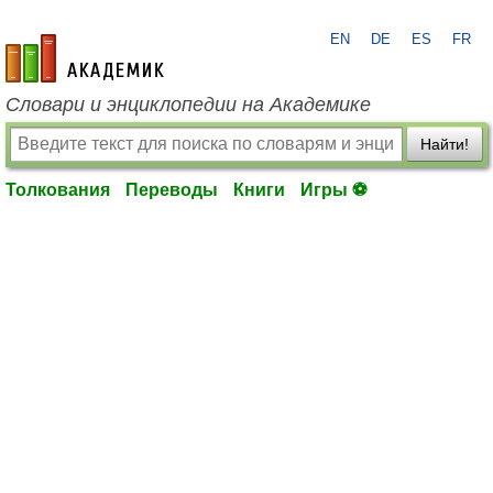
EN
DE
ES
FR
academic.ru
Словари и энциклопедии на Академике
Найти!
Толкования
Переводы
Книги
Игры ⚽