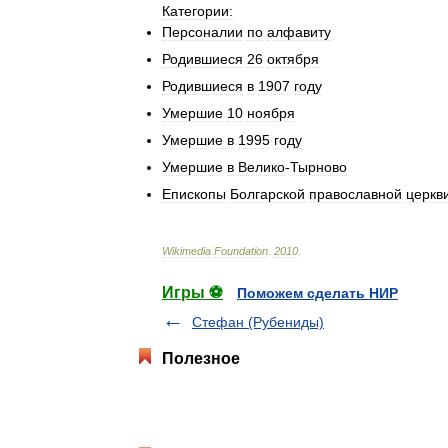
Категории:
Персоналии
по
алфавиту
Родившиеся
26
октября
Родившиеся
в
1907
году
Умершие
10
ноября
Умершие
в
1995
году
Умершие
в
Велико
-
Тырново
Епископы
Болгарской
православной
церкв
Wikimedia
Foundation
.
2010
.
Игры ⚽
Поможем сделать НИР
Стефан (Рубениды)
Полезное