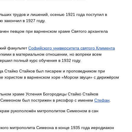
льших
трудов
и
лишений
,
осенью
1921
года
поступил
в
ую
закончил
в
1927
году
.
ачен
певцом
при
варненском
храме
Святого
архангела
кий
факультет
Софийского
университета
святого
Климента
ёгкими
в
материальном
отношении
,
но
вопреки
всем
вершил
полный
курс
обучения
в
1932
году
.
да
Стайко
Стайков
был
писарем
и
проповедником
при
же
хористом
в
варненском
хоре
«
Морски
звуци
»
с
дирижёром
льном
храме
Успения
Богородицы
Стайко
Стайков
Симеоном
был
пострижен
в
рясофор
с
именем
Стефан
.
храм
рукоположён
митрополитом
Симеоном
в
сан
кого
митрополита
Симеона
в
конце
1935
года
иеродиакон