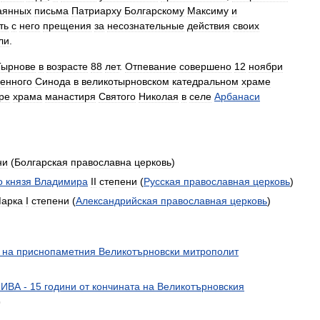
аянных
письма
Патриарху
Болгарскому
Максиму
и
ть
с
него
прещения
за
несознательные
действия
своих
ли
.
Тырнове
в
возрасте
88
лет
.
Отпевание
совершено
12
ноябри
енного
Синода
в
великотырновском
катедральном
храме
ре
храма
манастиря
Святого
Николая
в
селе
Арбанаси
ни
(
Болгарская
православна
церковь
)
о
князя
Владимира
II
степени
(
Русская
православная
церковь
)
арка
I
степени
(
Александрийская
православная
церковь
)
на
приснопаметния
Великотърновски
митрополит
НИВА
-
15
години
от
кончината
на
Великотърновския
)