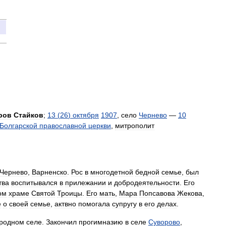
ров
Стайков
;
13
(
26
)
октября
1907
,
село
Чернево
—
10
Болгарской
православной
церкви
,
митрополит
Чернево
,
Варненско
.
Рос
в
многодетной
бедной
семье
,
был
тва
воспитывался
в
прилежании
и
добродеятельности
.
Его
ом
храме
Святой
Троицы
.
Его
мать
,
Мара
Попсавова
Жекова
,
е
о
своей
семье
,
актвно
помогала
супругу
в
его
делах
.
родном
селе
.
Закончил
прогимназию­
в
селе
Суворово
,