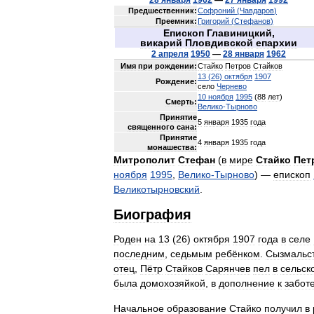
28
января
1962
—
27
января
1992
Предшественник:
Софроний
(
Чавдаров
)
Преемник:
Григорий
(
Стефанов
)
Епископ
Главиницкий
,
викарий
Пловдивской
епархии
2
апреля
1950
—
28
января
1962
Имя
при
рождении:
Стайко
Петров
Стайков
13
(
26
)
октября
1907
Рождение:
село
Чернево
10
ноября
1995
(
88
лет
)
Смерть:
Велико
-
Тырново
Принятие
5
января
1935
года
священного
сана:
Принятие
4
января
1935
года
монашества:
Митрополит
Стефан
(
в
мире
Стайко
Пет
ноября
1995
,
Велико
-
Тырново
) —
епископ
Великотырновский
.
Биография
Роден
на
13
(
26
)
октября
1907
года
в
селе
последним
,
седьмым
ребёнком
.
Сызмальс
отец
,
Пётр
Стайков
Сарянчев
пел
в
сельск
была
домохозяйкой
,
в
дополнение
к
забот
Начальное
образование
Стайко
получил
в