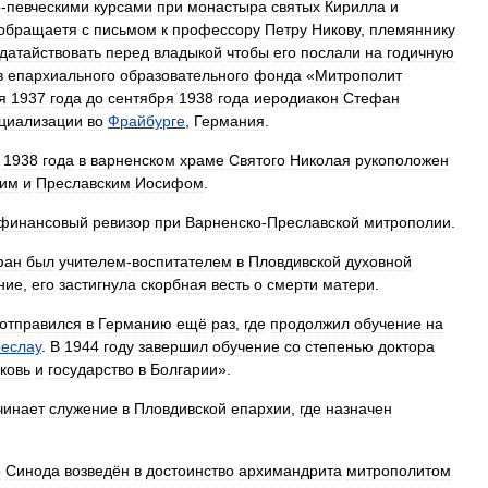
о
-
певческими
курсами
при
монастыра
святых
Кирилла
и
обращаетя
с
письмом
к
профессору
Петру
Никову
,
племяннику
датайствовать
перед
владыкой
чтобы
его
послали
на
годичную
в
епархиального
образовательного
фонда
«
Митрополит
я
1937
года
до
сентября
1938
года
иеродиакон
Стефан
циализации
во
Фрайбурге
,
Германия
.
1938
года
в
варненском
храме
Святого
Николая
рукоположен
ким
и
Преславским
Иосифом
.
финансовый
ревизор
при
Варненско
-
Преславской
митрополии
.
фан
был
учителем
-
воспитателем
в
Пловдивской
духовной
ние
,
его
застигнула
скорбная
весть
о
смерти
матери
.
отправился
в
Германию
ещё
раз
,
где
продолжил
обучение
на
еслау
.
В
1944
году
завершил
обучение
со
степенью
доктора
ковь
и
государство
в
Болгарии
».
чинает
служение
в
Пловдивской
епархии
,
где
назначен
о
Синода
возведён
в
достоинство
архимандрита
митрополитом