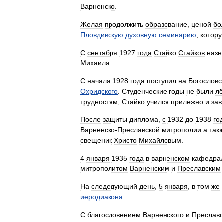
Варненско
.
Желая
продолжить
образование
,
ценой
бо
Пловдивскую
духовную
семинарию
,
котор
С
сентября
1927
года
Стайко
Стайков
назн
Михаила
.
С
начала
1928
года
поступил
на
Богословс
Охридского
.
Студенческие
годы
не
были
л
трудностям
,
Стайко
учился
прилежно
и
за
После
защиты
диплома
,
с
1932
до
1938
го
Варненско
-
Преславской
митрополии
а
так
свещеник
Христо
Михайловым
.
4
января
1935
года
в
варненском
кафедра
митрополитом
Варненским
и
Преславским
На
следeдующий
день
,
5
января
,
в
том
же
иеродиакона
.
С
благословением
Варненского
и
Преславс