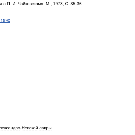
я
о
П
.
И
.
Чайковском
»,
М
.,
1973
,
С
.
35
-
36
.
,
1990
лександро
-
Невской
лавры