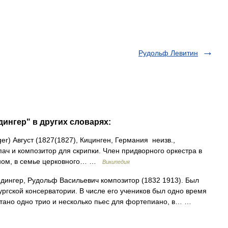
Рудольф Левитин
ингер" в других словарях:
r) Август (1827(1827), Кицинген, Германия неизв.,
ач и композитор для скрипки. Член придворного оркестра в
ыном, в семье церковного… …
Википедия
ингер, Рудольф Васильевич композитор (1832 1913). Был
гской консерватории. В числе его учеников был одно время
чатано одно трио и несколько пьес для фортепиано, в… …