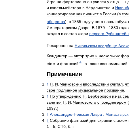
Игре
на
фортепиано
он
учился
у
отца
—
ц
и
капельмейстера
в
Нёрдлингене
и
Нюрнб
концертировал
как
пианист
в
России
(
в
том
общества
);
в
1855
году
у
него
начал
обуча
Императорском
Дворе
.
В
1879
—
1880
года
входил
в
состав
жюри
первого
Рубинштейн
Похоронен
на
Никольском
кладбище
Алек
Кюндингер
—
автор
трио
и
нескольких
фор
[
4
]
etc
.»
и
фантазий
,
а
также
воспоминаний
Примечания
↑
П
.
И
.
Чайковский
впоследствии
считал
,
чт
своё
подлинное
музыкальное
призвание
.
↑
По
утверждению
Н
.
Берберовой
из
-
за
се
занятия
П
.
И
.
Чайковского
с
Кюндингером
(
1997
.)
↑
Александро
-
Невская
Лавра
.
Монастырск
↑
Собрание
фантазий
для
скрипки
с
акком
1
—
5
,
СПб
,
б
.
г
.