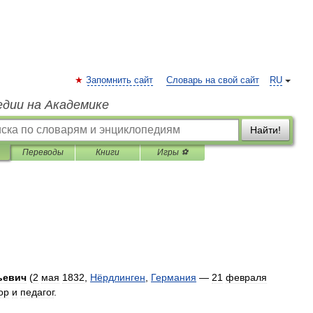
Запомнить сайт
Словарь на свой сайт
RU
едии на Академике
Найти!
Переводы
Книги
Игры ⚽
ьевич
(
2
мая
1832
,
Нёрдлинген
,
Германия
—
21
февраля
ор
и
педагог
.