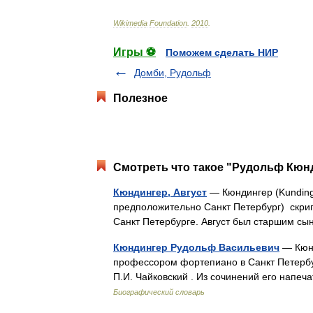
Wikimedia
Foundation
.
2010
.
Игры ⚽
Поможем сделать НИР
Домби, Рудольф
Полезное
Смотреть что такое "Рудольф Кюнд
Кюндингер, Август
— Кюндингер (Kundinge
предположительно Санкт Петербург) скрип
Санкт Петербурге. Август был старшим с
Кюндингер Рудольф Васильевич
— Кюнд
профессором фортепиано в Санкт Петербур
П.И. Чайковский . Из сочинений его напе
Биографический словарь