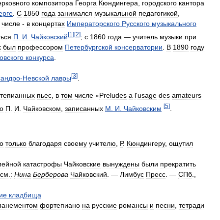
ерковного
композитора
Георга
Кюндингера
,
городского
кантора
ерге
.
С
1850
года
занимался
музыкальной
педагогикой
,
числе
-
в
концертах
Императорского
Русского
музыкального
[
1
]
[
2
]
ться
П
.
И
.
Чайковский
;
с
1860
года
—
учитель
музыки
при
х
был
профессором
Петербургской
консерватории
.
В
1890
году
овского
конкурса
.
[
3
]
сандро
-
Невской
лавры
.
тепианных
пьес
,
в
том
числе
«
Preludes
a
l
'
usage
des
amateurs
[
5
]
о
П
.
И
.
Чайковском
,
записанных
М
.
И
.
Чайковским
.
о
только
благодаря
своему
учителю
,
Р
.
Кюндингеру
,
ощутил
мейной
катастрофы
Чайковские
вынуждены
были
прекратить
см
.
:
Нина
Берберова
Чайковский
. —
Лимбус
Пресс
. —
СПб
.,
ие
кладбища
панементом
фортепиано
на
русские
романсы
и
песни
,
тетради