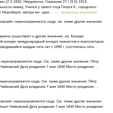
 V 1832, Нёрдлинген, Германия 27 I (9 II) 1913,
ьности немец. Учился у своего отца Георга К., городского
 и Нюрнберге, автора мн. церк.… …
Музыкальная энциклопедия
вский» перенаправляется сюда; см. также другие значения.
рмина существуют и другие значения, см. Конкурс
й конкурс международный конкурс пианистов и композиторов,
водившийся каждые пять лет с 1890 г. (состоялись пять …
перенаправляется сюда. Cм. также другие значения. Пётр
 Чайковский Дата рождения 7 мая 1840 Место рождения …
еренаправляется сюда. Cм. также другие значения. Пётр
 Чайковский Дата рождения 7 мая 1840 Место рождения …
вский» перенаправляется сюда. Cм. также другие значения.
Ильич Чайковский Дата рождения 7 мая 1840 Место рождения