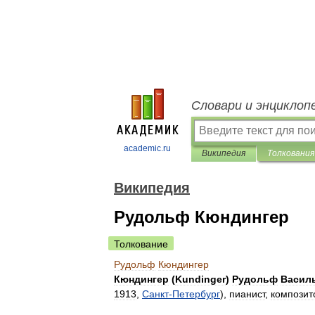
Словари и энциклоп
academic.ru
Википедия
Толкования
Википедия
Рудольф Кюндингер
Толкование
Рудольф
Кюндингер
Кюндингер
(
Kundinger
)
Рудольф
Васил
1913
,
Санкт
-
Петербург
),
пианист
,
композит