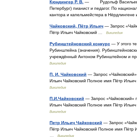
Кюндингер Р. В.
— Рудольф Васильевич (2
Петербург) пианист и педагог. По национал
кантора и капельмейстера в Нёрдлингене
Чайковский, Пётр Ильич
— Запрос «Чайко
Пётр Ильич Чайковский …
Википедия
Рубинштейновский конкурс
— У этого те
Рубинштейна (значения). Рубинштейновски
учреждённый Антоном Рубинштейном и про
Википедия
П. И. Чайковский
— Запрос «Чайковский» 
Ильич Чайковский Полное имя Пётр Ильич
Википедия
П.И.Чайковский
— Запрос «Чайковский» п
Ильич Чайковский Полное имя Пётр Ильич
Википедия
Петр Ильич Чайковский
— Запрос «Чайко
Пётр Ильич Чайковский Полное имя Пётр 
…
Википедия