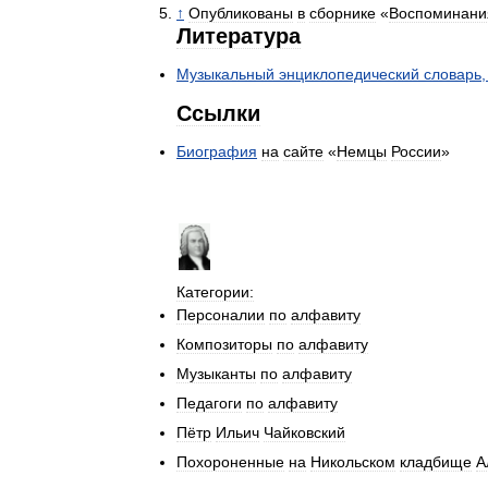
↑
Опубликованы
в
сборнике
«
Воспоминани
Литература
Музыкальный
энциклопедический
словарь
Ссылки
Биография
на
сайте
«
Немцы
России
»
Категории:
Персоналии
по
алфавиту
Композиторы
по
алфавиту
Музыканты
по
алфавиту
Педагоги
по
алфавиту
Пётр
Ильич
Чайковский
Похороненные
на
Никольском
кладбище
А