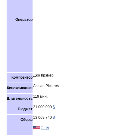
Оператор
Джо Крэмер
Композитор
Artisan Pictures
Кинокомпания
119 мин.
Длительность
21 000 000
$
Бюджет
13 069 740
$
Сборы
США