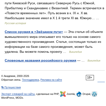
пути Киевской Руси, связавшего Северную Русь с Южной,
Прибалтику и Скандинавию с Византией. Термин встречается в
«Повести временных лет». Путь возник в к. IX н. X вв.
Наибольшее значение имел в X 1 й трети XI вв. Южную… …
Русская история
Список оружия в «Звёздном пути»
— Эта статья об объекте
вымышленного мира описывает его только на основе самого
художественного произведения. Статья, состоящая только из
информации на базе самого произведения, может быть
удалена. Вы можете помочь проекту …
Википедия
Словесные названия российского оружия
— …
Википедия
© Академик, 2000-2026
18+
Обратная связь:
Техподдержка
,
Реклама на сайте
👣 Путешествия
Экспорт словарей на сайты
, сделанные на PHP,
Joomla,
Drupal,
WordPress, MODx.