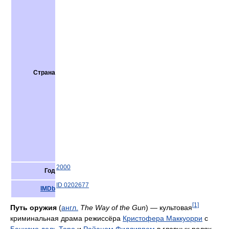
Страна
2000
Год
ID 0202677
IMDb
[1]
Путь оружия
(
англ.
The Way of the Gun
) — культовая
криминальная драма режиссёра
Кристофера Маккуорри
с
Бенисио дель Торо
и
Райаном Филлиппом
в главных ролях.