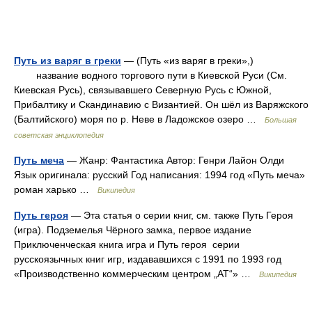
Путь из варяг в греки
— (Путь «из варяг в греки»,)
название водного торгового пути в Киевской Руси (См.
Киевская Русь), связывавшего Северную Русь с Южной,
Прибалтику и Скандинавию с Византией. Он шёл из Варяжского
(Балтийского) моря по р. Неве в Ладожское озеро …
Большая
советская энциклопедия
Путь меча
— Жанр: Фантастика Автор: Генри Лайон Олди
Язык оригинала: русский Год написания: 1994 год «Путь меча»
роман харько …
Википедия
Путь героя
— Эта статья о серии книг, см. также Путь Героя
(игра). Подземелья Чёрного замка, первое издание
Приключенческая книга игра и Путь героя серии
русскоязычных книг игр, издававшихся с 1991 по 1993 год
«Производственно коммерческим центром „АТ“» …
Википедия