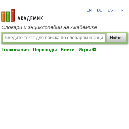
EN
DE
ES
FR
academic.ru
Словари и энциклопедии на Академике
Найти!
Толкования
Переводы
Книги
Игры ⚽