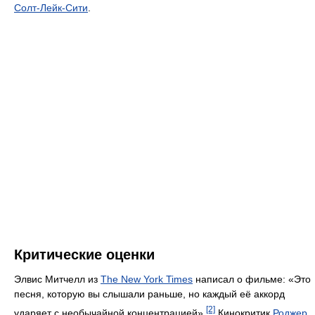
Солт-Лейк-Сити
.
Критические оценки
Элвис Митчелл из
The New York Times
написал о фильме: «Это
песня, которую вы слышали раньше, но каждый её аккорд
[2]
ударяет с необычайной концентрацией».
Кинокритик
Роджер