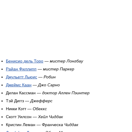
Бенисио дель Торо
—
мистер Лонгбау
Райан Филлипп
—
мистер Паркер
Джульетт Льюис
—
Робин
Джеймс Каан
—
Джо Сарно
Дилан Кассман —
доктор Аллен Пэинтер
Тэй Диггз —
Джефферс
Никки Кэтт —
Обеккс
Скотт Уилсон —
Хейл Чиддак
Кристин Леман —
Франческа Чиддак