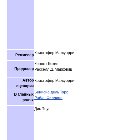
Кристофер Маккуорри
Режиссёр
Кеннет Кокин
Продюсер
Расселл Д. Марковиц
Автор
Кристофер Маккуорри
сценария
Бенисио дель Торо
В главных
Райан Филлипп
ролях
Дик Поуп