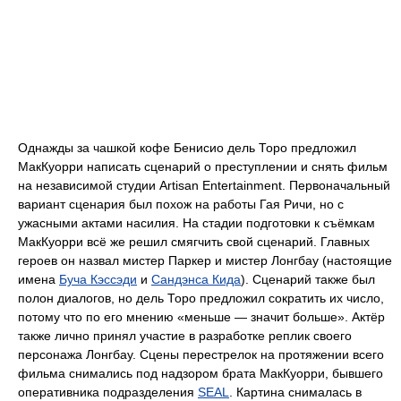
Однажды за чашкой кофе Бенисио дель Торо предложил
МакКуорри написать сценарий о преступлении и снять фильм
на независимой студии Artisan Entertainment. Первоначальный
вариант сценария был похож на работы Гая Ричи, но с
ужасными актами насилия. На стадии подготовки к съёмкам
МакКуорри всё же решил смягчить свой сценарий. Главных
героев он назвал мистер Паркер и мистер Лонгбау (настоящие
имена
Буча Кэссэди
и
Сандэнса Кида
). Сценарий также был
полон диалогов, но дель Торо предложил сократить их число,
потому что по его мнению «меньше — значит больше». Актёр
также лично принял участие в разработке реплик своего
персонажа Лонгбау. Сцены перестрелок на протяжении всего
фильма снимались под надзором брата МакКуорри, бывшего
оперативника подразделения
SEAL
. Картина снималась в