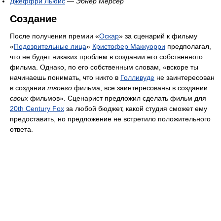
Джеффри Льюис
—
Эбнер Мерсер
Создание
После получения премии «
Оскар
» за сценарий к фильму
«
Подозрительные лица
»
Кристофер Маккуорри
предполагал,
что не будет никаких проблем в создании его собственного
фильма. Однако, по его собственным словам, «вскоре ты
начинаешь понимать, что никто в
Голливуде
не заинтересован
в создании
твоего
фильма, все заинтересованы в создании
своих
фильмов». Сценарист предложил сделать фильм для
20th Century Fox
за любой бюджет, какой студия сможет ему
предоставить, но предложение не встретило положительного
ответа.