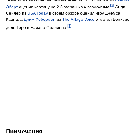
[3]
Эберт
оценил картину на 2.5 звезды из 4 возможных.
Энди
Сейлер из
USA Today
в своём обзоре оценил игру Джемса
Каана, а
Джим Хоберман
из
The Village Voice
отметил Бенисио
[4]
дель Торо и Райана Филлиппа.
Примечания