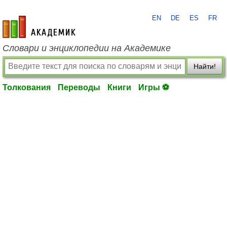
EN
DE
ES
FR
academic.ru
Словари и энциклопедии на Академике
Найти!
Толкования
Переводы
Книги
Игры ⚽