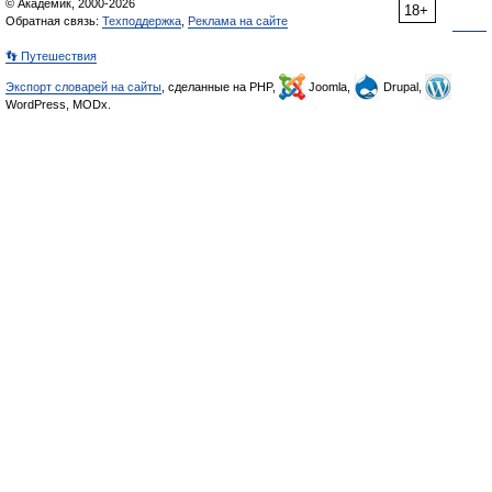
© Академик, 2000-2026
18+
Обратная связь:
Техподдержка
,
Реклама на сайте
👣 Путешествия
Экспорт словарей на сайты
, сделанные на PHP,
Joomla,
Drupal,
WordPress, MODx.