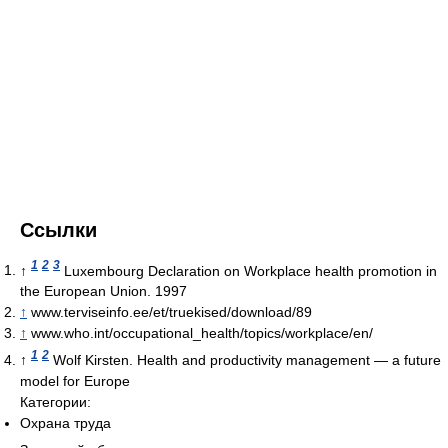
Ссылки
1
2
3
↑
Luxembourg Declaration on Workplace health promotion in
the European Union. 1997
↑
www.terviseinfo.ee/et/truekised/download/89
↑
www.who.int/occupational_health/topics/workplace/en/
1
2
↑
Wolf Kirsten. Health and productivity management — a future
model for Europe
Категории:
Охрана труда