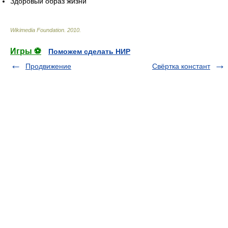
Здоровый образ жизни
Wikimedia Foundation
.
2010
.
Игры ⚽
Поможем сделать НИР
Продвижение
Свёртка констант