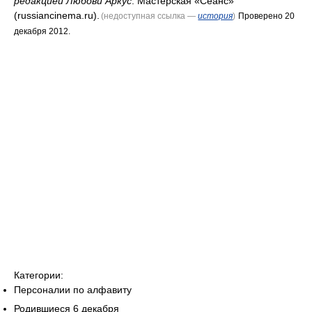
редакцией Любови Аркус
. Мастерская «Сеанс»
(russiancinema.ru).
(недоступная ссылка —
история
)
Проверено 20
декабря 2012.
Категории:
Персоналии по алфавиту
Родившиеся 6 декабря