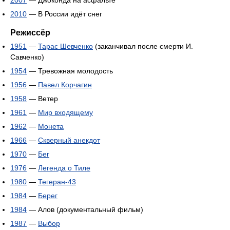
2010
— В России идёт снег
Режиссёр
1951
—
Тарас Шевченко
(заканчивал после смерти И.
Савченко)
1954
— Тревожная молодость
1956
—
Павел Корчагин
1958
— Ветер
1961
—
Мир входящему
1962
—
Монета
1966
—
Скверный анекдот
1970
—
Бег
1976
—
Легенда о Тиле
1980
—
Тегеран-43
1984
—
Берег
1984
— Алов (документальный фильм)
1987
—
Выбор