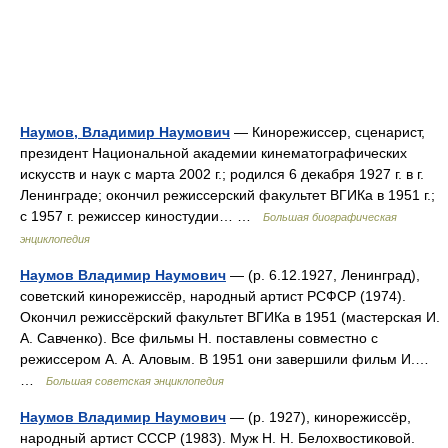
Наумов, Владимир Наумович
— Кинорежиссер, сценарист,
президент Национальной академии кинематографических
искусств и наук с марта 2002 г.; родился 6 декабря 1927 г. в г.
Ленинграде; окончил режиссерский факультет ВГИКа в 1951 г.;
с 1957 г. режиссер киностудии… …
Большая биографическая
энциклопедия
Наумов Владимир Наумович
— (р. 6.12.1927, Ленинград),
советский кинорежиссёр, народный артист РСФСР (1974).
Окончил режиссёрский факультет ВГИКа в 1951 (мастерская И.
А. Савченко). Все фильмы Н. поставлены совместно с
режиссером А. А. Аловым. В 1951 они завершили фильм И.…
…
Большая советская энциклопедия
Наумов Владимир Наумович
— (р. 1927), кинорежиссёр,
народный артист СССР (1983). Муж Н. Н. Белохвостиковой.