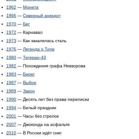
1962
—
Монета
1966
—
Скверный анекдот
1970
—
Бег
1972
— Карнавал
1973
— Как закалялась сталь
1976
—
Легенда о Тиле
1980
—
Тегеран-43
1982
— Похождения графа Невзорова
1983
—
Берег
1987
—
Выбор
1989
—
Закон
1990
— Десять лет без права переписки
1994
— Белый праздник
2001
— Часы без стрелок
2007
— Джоконда на асфальте
2010
— В России идёт снег