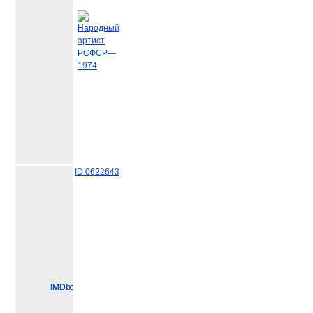
ID 0622643
IMDb
: