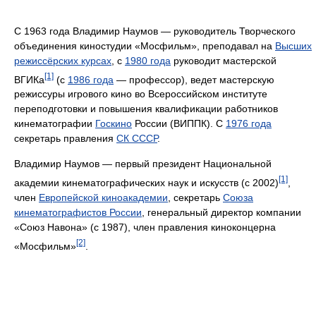
С 1963 года Владимир Наумов — руководитель Творческого
объединения киностудии «Мосфильм», преподавал на
Высших
режиссёрских курсах
, c
1980 года
руководит мастерской
[1]
ВГИКа
(с
1986 года
— профессор), ведет мастерскую
режиссуры игрового кино во Всероссийском институте
переподготовки и повышения квалификации работников
кинематографии
Госкино
России (ВИППК). С
1976 года
секретарь правления
СК СССР
.
Владимир Наумов — первый президент Национальной
[1]
академии кинематографических наук и искусств (с 2002)
,
член
Европейской киноакадемии
, секретарь
Союза
кинематографистов России
, генеральный директор компании
«Союз Навона» (с 1987), член правления киноконцерна
[2]
«Мосфильм»
.