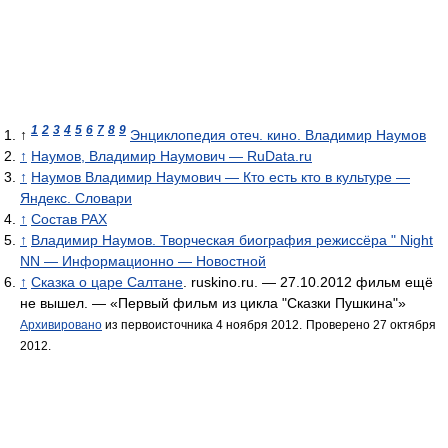
1
2
3
4
5
6
7
8
9
↑
Энциклопедия отеч. кино. Владимир Наумов
↑
Наумов, Владимир Наумович — RuData.ru
↑
Наумов Владимир Наумович — Кто есть кто в культуре —
Яндекс. Словари
↑
Состав РАХ
↑
Владимир Наумов. Творческая биография режиссёра " Night
NN — Информационно — Новостной
↑
Сказка о царе Салтане
. ruskino.ru. — 27.10.2012 фильм ещё
не вышел. — «Первый фильм из цикла "Сказки Пушкина"»
Архивировано
из первоисточника 4 ноября 2012.
Проверено 27 октября
2012.