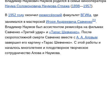
Владимир Наумович Наумов родился в семье кинооператора
Наума Соломоновича Наумова-Стража
(
1898
—
1957
).
В
1952 году
окончил
режиссёрский
факультет
ВГИКа
, где
[1]
занимался в мастерской
Игоря Андреевича Савченко
.
Владимир Наумов был ассистентом режиссёра на фильмах
Савченко «Третий удар» и
«Тарас Шевченко»
. После
скоропостижной смерти Савченко вместе с
А. А. Аловым
завершил его картину «Тарас Шевченко». С этой работы и
началось многолетнее и плодотворное творческое
сотрудничество Алова и Наумова.