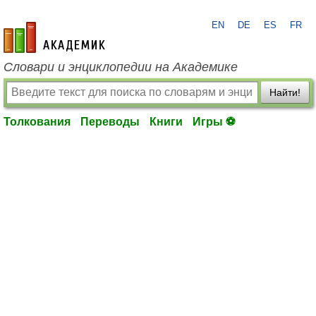
EN
DE
ES
FR
academic.ru
Словари и энциклопедии на Академике
Найти!
Толкования
Переводы
Книги
Игры ⚽