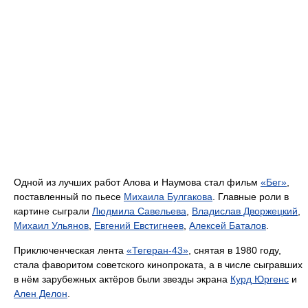
Одной из лучших работ Алова и Наумова стал фильм
«Бег»
,
поставленный по пьесе
Михаила Булгакова
. Главные роли в
картине сыграли
Людмила Савельева
,
Владислав Дворжецкий
,
Михаил Ульянов
,
Евгений Евстигнеев
,
Алексей Баталов
.
Приключенческая лента
«Тегеран-43»
, снятая в 1980 году,
стала фаворитом советского кинопроката, а в числе сыгравших
в нём зарубежных актёров были звезды экрана
Курд Юргенс
и
Ален Делон
.