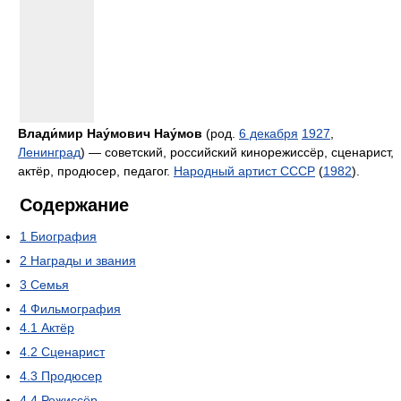
Влади́мир Нау́мович Нау́мов
(род.
6 декабря
1927
,
Ленинград
) — советский, российский кинорежиссёр, сценарист,
актёр, продюсер, педагог.
Народный артист СССР
(
1982
).
Содержание
1
Биография
2
Награды и звания
3
Семья
4
Фильмография
4.1
Актёр
4.2
Сценарист
4.3
Продюсер
4.4
Режиссёр