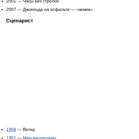
2001 — Часы без стрелок
2007 — Джоконда на асфальте —
«мама»
Сценарист
1958
— Ветер
1961
—
Мир входящему