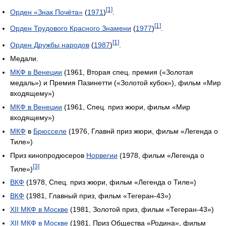
[1]
Орден «Знак Почёта»
(
1971
)
.
[1]
Орден Трудового Красного Знамени
(
1977
)
.
[1]
Орден Дружбы народов
(
1987
)
.
Медали.
МКФ в Венеции
(1961, Вторая спец. премия («Золотая
медаль») и Премия Пазинетти («Золотой кубок»), фильм «Мир
входящему»)
МКФ в Венеции
(1961, Спец. приз жюри, фильм «Мир
входящему»)
МКФ
в
Брюсселе
(1976, Главнй приз жюри, фильм «Легенда о
Тиле»)
Приз кинопродюсеров
Норвегии
(1978, фильм «Легенда о
[3]
Тиле»)
ВКФ
(1978, Спец. приз жюри, фильм «Легенда о Тиле»)
ВКФ
(1981, Главный приз, фильм «Тегеран-43»)
XII МКФ в Москве
(1981, Золотой приз, фильм «Тегеран-43»)
XII МКФ в Москве
(1981, Приз Общества «Родина», фильм