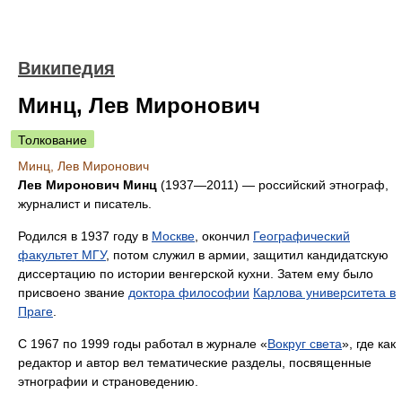
Википедия
Минц, Лев Миронович
Толкование
Минц, Лев Миронович
Лев Миронович Минц
(1937—2011) — российский этнограф,
журналист и писатель.
Родился в 1937 году в
Москве
, окончил
Географический
факультет МГУ
, потом служил в армии, защитил кандидатскую
диссертацию по истории венгерской кухни. Затем ему было
присвоено звание
доктора философии
Карлова университета в
Праге
.
С 1967 по 1999 годы работал в журнале «
Вокруг света
», где как
редактор и автор вел тематические разделы, посвященные
этнографии и страноведению.