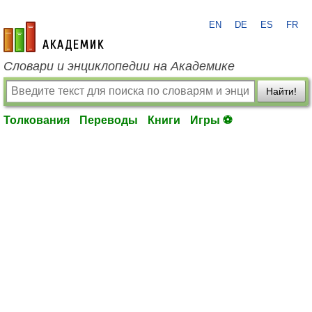
EN
DE
ES
FR
academic.ru
Словари и энциклопедии на Академике
Найти!
Толкования
Переводы
Книги
Игры ⚽