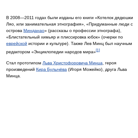
В 2008—2011 годах были изданы его книги «Котелок дядюшки
Ляо, или занимательная этнография», «Придуманные люди с
острова
Минданао
» (рассказы о профессии этнографа),
«Блистательный химьяр и плиссировка юбок» (очерки по
еврейской
истории и культуре). Также Лев Минц был научным
[1]
редактором «Энциклопедии народов мира»
Стал прототипом
Льва Христофоровича Минца
, героя
произведений
Кира Булычёва
(Игоря Можейко), друга Льва
Минца.