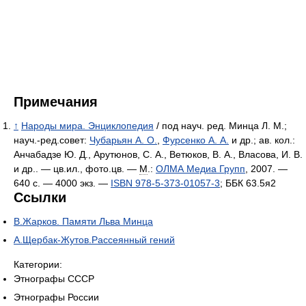
Примечания
↑
Народы мира. Энциклопедия
/ под науч. ред. Минца Л. М.;
науч.-ред.совет:
Чубарьян А. О.
,
Фурсенко А. А.
и др.; ав. кол.:
Анчабадзе Ю. Д., Арутюнов, С. А., Ветюков, В. А., Власова, И. В.
и др.. — цв.ил., фото.цв. —
М
.:
ОЛМА Медиа Групп
, 2007. —
640 с. —
4000 экз.
—
ISBN 978-5-373-01057-3
; ББК 63.5я2
Ссылки
В.Жарков. Памяти Льва Минца
А.Щербак-Жутов.Рассеянный гений
Категории:
Этнографы СССР
Этнографы России