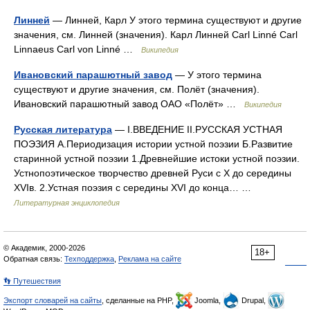
Линней
— Линней, Карл У этого термина существуют и другие
значения, см. Линней (значения). Карл Линней Carl Linné Carl
Linnaeus Carl von Linné …
Википедия
Ивановский парашютный завод
— У этого термина
существуют и другие значения, см. Полёт (значения).
Ивановский парашютный завод ОАО «Полёт» …
Википедия
Русская литература
— I.ВВЕДЕНИЕ II.РУССКАЯ УСТНАЯ
ПОЭЗИЯ А.Периодизация истории устной поэзии Б.Развитие
старинной устной поэзии 1.Древнейшие истоки устной поэзии.
Устнопоэтическое творчество древней Руси с X до середины
XVIв. 2.Устная поэзия с середины XVI до конца… …
Литературная энциклопедия
© Академик, 2000-2026
18+
Обратная связь:
Техподдержка
,
Реклама на сайте
👣 Путешествия
Экспорт словарей на сайты
, сделанные на PHP,
Joomla,
Drupal,