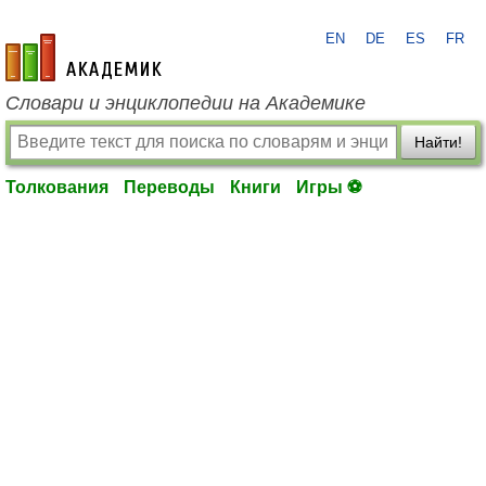
EN
DE
ES
FR
academic.ru
Словари и энциклопедии на Академике
Найти!
Толкования
Переводы
Книги
Игры ⚽