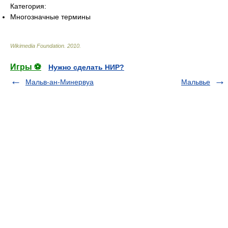
Категория:
Многозначные термины
Wikimedia Foundation
.
2010
.
Игры ⚽
Нужно сделать НИР?
Мальв-ан-Минервуа
Мальвье