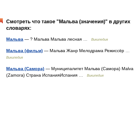
Смотреть что такое "Мальва (значения)" в других
словарях:
Мальва
— ? Мальва Мальва лесная …
Википедия
Мальва (фильм)
— Мальва Жанр Мелодрама Режиссёр …
Википедия
Мальва (Самора)
— Муниципалитет Мальва (Самора) Malva
(Zamora) Страна ИспанияИспания …
Википедия