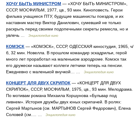
ХОЧУ БЫТЬ МИНИСТРОМ
— «ХОЧУ БЫТЬ МИНИСТРОМ»,
СССР, МОСФИЛЬМ, 1977, цв., 93 мин. Киноповесть. Герои
фильма учащиеся ПТУ, будущие машинисты поездов, и их
наставник мастер Виктор Данилович, сумевший не только
раскрыть перед своими подопечными секреты ремесла, но и
увлечь …
Энциклопедия кино
КОМЭСК
— «КОМЭСК», СССР, ОДЕССКАЯ киностудия, 1965, ч/
б, 32 мин. Новелла. В прошлом командир эскадрильи, герой
много лет проработал на маленьком аэродроме. Комэск так
его дружески называют коллеги летчики теперь на пенсии.
Ежедневно с маленькой внучкой… …
Энциклопедия кино
КОНЦЕРТ ДЛЯ ДВУХ СКРИПОК
— «КОНЦЕРТ ДЛЯ ДВУХ
СКРИПОК», СССР, МОСФИЛЬМ, 1975, цв., 93 мин. Мелодрама.
По мотивам романа Михаила Коршунова «Бульвар под
ливнем». История дружбы двух юных скрипачей. В ролях:
Сергей Мартынов (см. МАРТЫНОВ Сергей Федорович), Елена
Соловей (см.… …
Энциклопедия кино