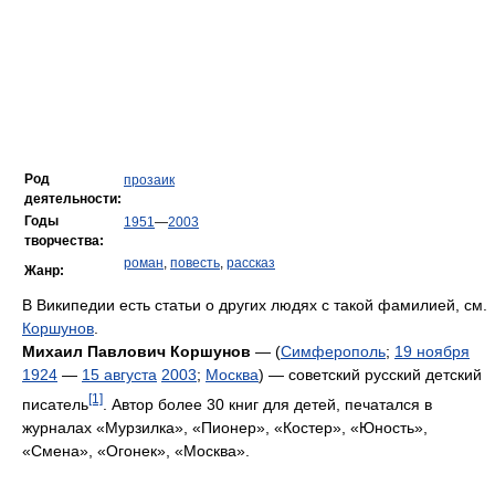
Род
прозаик
деятельности:
Годы
1951
—
2003
творчества:
роман
,
повесть
,
рассказ
Жанр:
В Википедии есть статьи о других людях с такой фамилией, см.
Коршунов
.
Михаил Павлович Коршунов
— (
Симферополь
;
19 ноября
1924
—
15 августа
2003
;
Москва
) — советский русский детский
[1]
писатель
. Автор более 30 книг для детей, печатался в
журналах «Мурзилка», «Пионер», «Костер», «Юность»,
«Смена», «Огонек», «Москва».