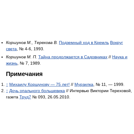
Коршунов М., Терехова В.
Подземный ход в Кремль
Вокруг
света
, № 4-6, 1993.
Коршунов М. П.
Тайна продолжается в Садовниках
//
Наука и
жизнь
, № 7, 1989.
Примечания
↑
Михаилу Коршунову — 75 лет!
//
Мурзилка
, № 11, — 1999.
↑
Дочь опального большевика
// Интервью Виктории Тереховой,
газета
Труд7
№ 093, 26.05.2010.