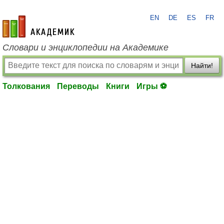
EN
DE
ES
FR
academic.ru
Словари и энциклопедии на Академике
Найти!
Толкования
Переводы
Книги
Игры ⚽