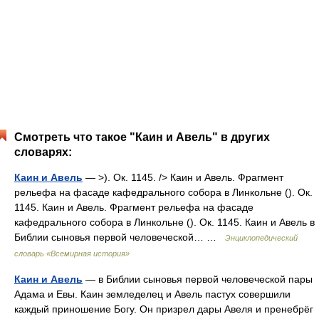
Смотреть что такое "Каин и Авель" в других
словарях:
Каин и Авель
— >). Ок. 1145. /> Каин и Авель. Фрагмент
рельефа на фасаде кафедрального собора в Линкольне (). Ок.
1145. Каин и Авель. Фрагмент рельефа на фасаде
кафедрального собора в Линкольне (). Ок. 1145. Каин и Авель в
Библии сыновья первой человеческой… …
Энциклопедический
словарь «Всемирная история»
Каин и Авель
— в Библии сыновья первой человеческой пары
Адама и Евы. Каин земледелец и Авель пастух совершили
каждый приношение Богу. Он призрел дары Авеля и пренебрёг