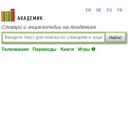
EN
DE
ES
FR
academic.ru
Словари и энциклопедии на Академике
Найти!
Толкования
Переводы
Книги
Игры ⚽