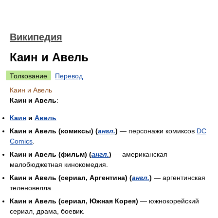
Википедия
Каин и Авель
Толкование
Перевод
Каин и Авель
Каин и Авель
:
Каин
и
Авель
Каин и Авель (комиксы) (
англ.
)
— персонажи комиксов
DC
Comics
.
Каин и Авель (фильм) (
англ.
)
— американская
малобюджетная кинокомедия.
Каин и Авель (сериал, Аргентина) (
англ.
)
— аргентинская
теленовелла.
Каин и Авель (сериал, Южная Корея)
— южнокорейский
сериал, драма, боевик.