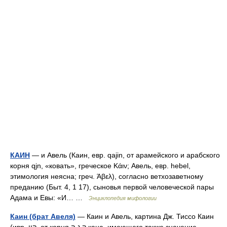
КАИН
— и Авель (Каин, евр. qajin, от арамейского и арабского
корня qjn, «ковать», греческое Κάιν; Авель, евр. hebel,
этимология неясна; греч. Άβελ), согласно ветхозаветному
преданию (Быт. 4, 1 17), сыновья первой человеческой пары
Адама и Евы: «И… …
Энциклопедия мифологии
Каин (брат Авеля)
— Каин и Авель, картина Дж. Тиссо Каин