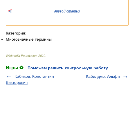
Список значений слова или словосочетания со ссылками на
соответствующие статьи.
Если вы попали сюда из
другой статьи
Википедии, пожалуйста,
вернитесь и уточните ссылку так, чтобы она указывала на
статью.
Категория:
Многозначные термины
Wikimedia Foundation
.
2010
.
Игры ⚽
Поможем решить контрольную работу
Кабиков, Константин
Кабилджо, Альфи
Викторович