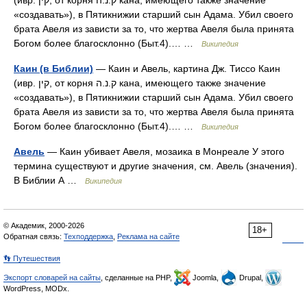
(ивр. קין‎, от корня ק.נ.ה кана, имеющего также значение
«создавать»), в Пятикнижии старший сын Адама. Убил своего
брата Авеля из зависти за то, что жертва Авеля была принята
Богом более благосклонно (Быт.4).… …
Википедия
Каин (в Библии)
— Каин и Авель, картина Дж. Тиссо Каин
(ивр. קין‎, от корня ק.נ.ה кана, имеющего также значение
«создавать»), в Пятикнижии старший сын Адама. Убил своего
брата Авеля из зависти за то, что жертва Авеля была принята
Богом более благосклонно (Быт.4).… …
Википедия
Авель
— Каин убивает Авеля, мозаика в Монреале У этого
термина существуют и другие значения, см. Авель (значения).
В Библии А …
Википедия
© Академик, 2000-2026
18+
Обратная связь:
Техподдержка
,
Реклама на сайте
👣 Путешествия
Экспорт словарей на сайты
, сделанные на PHP,
Joomla,
Drupal,
WordPress, MODx.