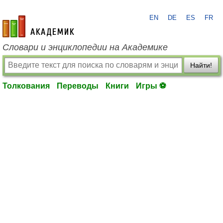
EN
DE
ES
FR
academic.ru
Словари и энциклопедии на Академике
Найти!
Толкования
Переводы
Книги
Игры ⚽