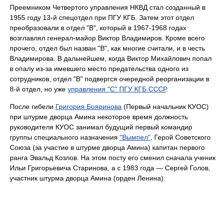
Преемником Четвертого управления НКВД стал созданный в
1955 году 13-й спецотдел при ПГУ КГБ. Затем этот отдел
преобразовали в отдел "В", который в 1967-1968 годах
возглавлял генерал-майор Виктор Владимиров. Кроме всего
прочего, отдел был назван "В", как многие считали, и в честь
Владимирова. В дальнейшем, когда Виктор Михайлович попал
в опалу из-за имевшего место предательства одного из
сотрудников, отдел "В" подвергся очередной реорганизации в
8-й отдел, но уже
управления "С" ПГУ КГБ СССР
.
После гибели
Григория Бояринова
(Первый начальник КУОС)
при штурме дворца Амина некоторое время должность
руководителя КУОС занимал будущий первый командир
группы специального назначения
"Вымпел"
, Герой Советского
Союза (за участие в штурме дворца Амина) капитан первого
ранга Эвальд Козлов. На этом посту его сменил сначала ученик
Ильи Григорьевича Старинова, а с 1983 года — Сергей Голов,
участник штурма дворца Амина (орден Ленина).