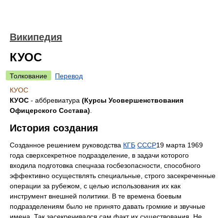
Википедия
КУОС
Толкование
Перевод
КУОС
КУОС
- аббревиатура
(Курсы Усовершенствования
Офицерского Состава)
.
История создания
Созданное решением руководства
КГБ
СССР
19 марта 1969
года сверхсекретное подразделение, в задачи которого
входила подготовка спецназа госбезопасности, способного
эффективно осуществлять специальные, строго засекреченные
операции за рубежом, с целью использования их как
инструмент внешней политики. В те времена боевым
подразделениям было не принято давать громкие и звучные
имена. Так засекречивался сам факт их существования. Не