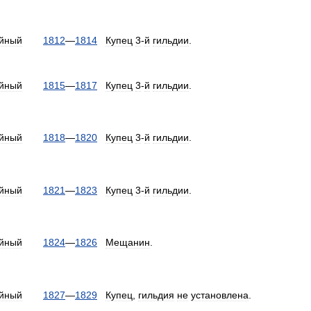
йный
1812
—
1814
Купец
3
-
й
гильдии
.
йный
1815
—
1817
Купец
3
-
й
гильдии
.
йный
1818
—
1820
Купец
3
-
й
гильдии
.
йный
1821
—
1823
Купец
3
-
й
гильдии
.
йный
1824
—
1826
Мещанин
.
йный
1827
—
1829
Купец
,
гильдия
не
установлена
.