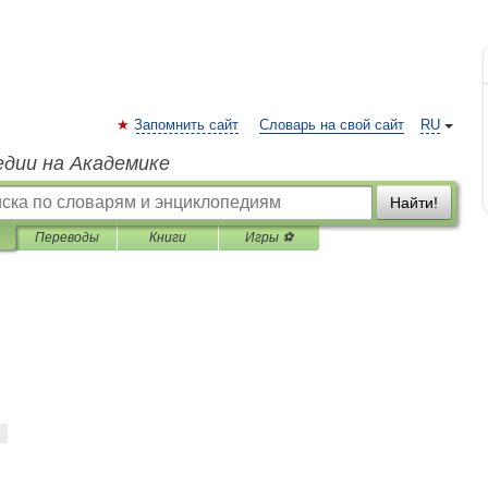
Запомнить сайт
Словарь на свой сайт
RU
едии на Академике
Найти!
Переводы
Книги
Игры ⚽