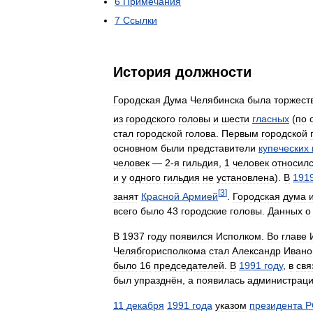
6
Примечания
7
Ссылки
История
должности
Городская
Дума
Челябинска
была
торжест
из
городского
головы
и
шести
гласных
(
по
стал
городской
голова
.
Первым
городской
основном
были
представители
купеческих
человек
—
2
-
я
гильдия
,
1
человек
относил
и
у
одного
гильдия
не
установлена
).
В
191
[
3
]
занят
Красной
Армией
.
Городская
дума
всего
было
43
городские
головы
.
Данных
о
В
1937
году
появился
Исполком
.
Во
главе
Челябгорисполкома
стал
Александр
Ивано
было
16
председателей
.
В
1991
году
,
в
свя
был
упразднён
,
а
появилась
администрац
11
декабря
1991
года
указом
президента
Р