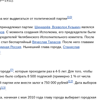
3
—
1911
).
[
10
]
ра
мог
выдвигаться
от
политической
партии
.
принадлежал
партии:
Шинкарёв
,
Всеволод
Кузьмич
являлся
ров
.
С
момента
создания
Исполкома
,
его
председатели
были
дседателей
Челябинского
Исполнительного
комитета
.
После
стал
беспартийный
Вячеслав
Тарасов
.
После
него
главами
диная
Россия
.
Нынешний
глава
города
,
Станислав
]
.
[
7
]
города
,
которые
проходили
раз
в
4
-
5
лет
.
Для
того
,
чтобы
жно
было
собрать
8
500
подписей
(
примерно
1
%
от
числа
[
12
]
й
партии
или
внести
залог
в
750
000
рублей
.
Дата
выборов
[
13
]
й
.
ка
,
начиная
с
мая
2010
года
главу
города
выбирает
городская