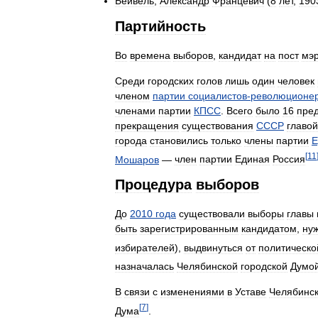
Бейвель
,
Александр
Францевич
(
8
лет
,
190
Партийность
Во
времена
выборов
,
кандидат
на
пост
мэ
Среди
городских
голов
лишь
один
человек
членом
партии
социалистов
-
революционе
членами
партии
КПСС
.
Всего
было
16
пре
прекращения
существования
СССР
главой
города
становились
только
члены
партии
Е
[
11
Мошаров
—
член
партии
Единая
Россия
Процедура
выборов
До
2010
года
существовали
выборы
главы
быть
зарегистрированным
кандидатом
,
ну
избирателей
),
выдвинуться
от
политическо
назначалась
Челябинской
городской
Думо
В
связи
с
изменениями
в
Уставе
Челябинс
[
7
]
Дума
.