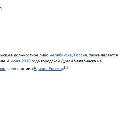
о
высшее
должностное
лицо
Челябинска
,
Россия
,
также
является
мы
.
4
июня
2010
года
городской
Думой
Челябинска
на
[
1
]
ров
,
член
партии
«
Единая
Россия
»
.