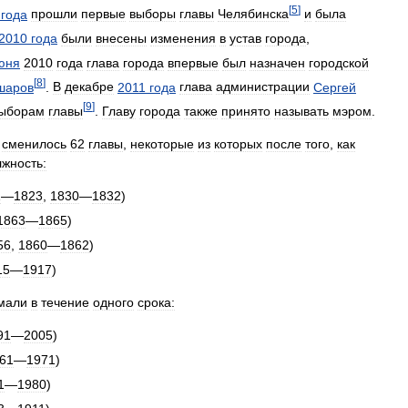
[
5
]
года
прошли
первые
выборы
главы
Челябинска
и
была
2010
года
были
внесены
изменения
в
устав
города
,
юня
2010
года
глава
города
впервые
был
назначен
городской
[
8
]
шаров
.
В
декабре
2011
года
глава
администрации
Сергей
[
9
]
ыборам
главы
.
Главу
города
также
принято
называть
мэром
.
сменилось
62
главы
,
некоторые
из
которых
после
того
,
как
жность:
1
—
1823
,
1830
—
1832
)
1863
—
1865
)
56
,
1860
—
1862
)
15
—
1917
)
мали
в
течение
одного
срока:
91
—
2005
)
61
—
1971
)
1
—
1980
)