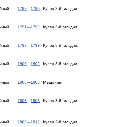
йный
1788
—
1790
Купец
3
-
й
гильдии
.
йный
1791
—
1796
Купец
3
-
й
гильдии
.
йный
1797
—
1799
Купец
3
-
й
гильдии
.
йный
1800
—
1802
Купец
3
-
й
гильдии
.
йный
1803
—
1805
Мещанин
.
йный
1806
—
1808
Купец
3
-
й
гильдии
.
йный
1809
—
1812
Купец
2
-
й
гильдии
.