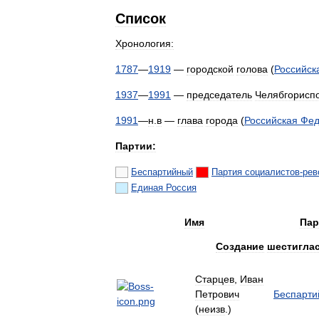
Список
Хронология:
1787
—
1919
—
городской
голова
(
Российск
1937
—
1991
—
председатель
Челябгорисп
1991
—
н
.
в
—
глава
города
(
Российская
Фед
Партии:
Беспартийный
Партия
социалистов
-
рев
Единая
Россия
Имя
Пар
Создание
шестигла
Старцев
,
Иван
Петрович
Беспарти
(
неизв
.)