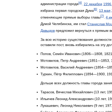
[
4
]
администрации
города
.
22
декабря
1996
[
6
]
избрана
первая
городская
Дума
.
13
мая
[
7
]
отменяющие
прямые
выборы
главы
.
4
и
Думой
Челябинска
,
им
стал
Станислав
Мо
Давыдов
предложил
вернуться
к
прямым
в
За
всю
историю
существования
должности
оставили
пост
,
вновь
избирались
на
эту
дол
Попов
,
Семён
Иванович
(
1806
—
1808
,
182
Мотовилов
,
Петр
Андреевич
(
1851
—
1853
,
Мотовилов
,
Василий
Андреевич
(
1854
—
18
Туркин
,
Пётр
Филиппович
(
1894
—
1900
,
19
Дольше
всех
должность
главы
города
зани
Тарасов
,
Вячеслав
Михайлович
(
13
лет
,
19
Ильичев
Леонид
Александрович
(
10
лет
,
19
Лукашевич
,
Леонид
Николаевич
(
9
лет
,
197