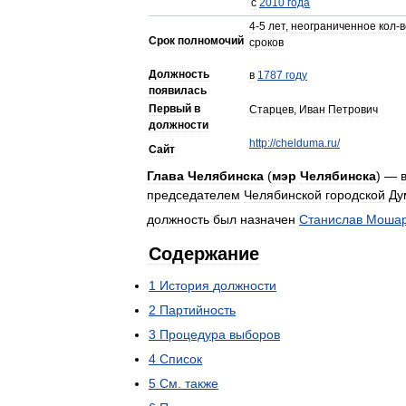
с
2010
года
4
-
5
лет
,
неограниченное
кол
-
в
Срок
полномочий
сроков
Должность
в
1787
году
появилась
Первый
в
Старцев
,
Иван
Петрович
должности
http:
//
chelduma
.
ru
/
Сайт
Глава
Челябинска
(
мэр
Челябинска
) —
председателем
Челябинской
городской
Ду
должность
был
назначен
Станислав
Моша
Содержание
1
История
должности
2
Партийность
3
Процедура
выборов
4
Список
5
См
.
также