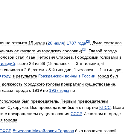
[
2
]
венно
открыта
15
июля
(
26
июля
)
1787
года
.
Дума
состояла
[
2
]
одному
от
каждого
из
городских
сословий
)
.
Главой
города
головой
стал
Иван
Петрович
Старцев
.
Городскими
головами
в
гильдий
:
всего
28
из
39
(
18
человек
—
3
-
я
гильдия
,
6
ся
сначала
к
2
-
й
,
затем
к
3
-
й
гильдии
,
1
человек
—
1
-
я
гильдия
9
году
,
в
результате
Гражданской
войны
в
России
,
город
был
и
должность
городского
головы
прекратили
существование
,
главах
города
с
1919
по
1937
годы
нет
.
Исполкома
был
председатель
.
Первым
председателем
вич
Сухоруков
.
Все
председатели
были
от
партии
КПСС
.
Всего
зи
с
прекращением
существования
СССР
Исполком
в
городе
ия
города
.
СФСР
Вячеслав
Михайлович
Тарасов
был
назначен
главой