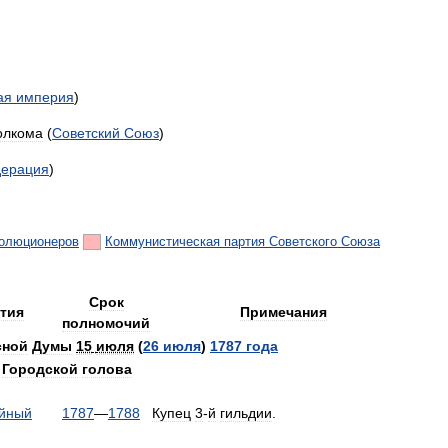
ая
империя
)
олкома
(
Советский
Союз
)
ерация
)
олюционеров
Коммунистическая
партия
Советского
Союза
Срок
тия
Примечания
полномочий
сной
Думы
15
июля
(
26
июля
)
1787
года
Городской
голова
йный
1787
—
1788
Купец
3
-
й
гильдии
.