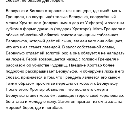
словам, не опасен для людей.
Беовульф и Виглаф отправляются к пещере, где живёт мать
Гренделя, но внутрь идёт только Беовульф, вооружённый
мечом Хрунтингом (полученным в дар от Унферта) и золотым
кубком в форме дракона (подарок Хротгара). Мать Гренделя в
облике обнажённой облитой золотом женщины соблазняет
Беовульфа, который даёт ей сына, взамен чего она обещает,
что его имя станет легендой. В залог собственной славы,
Беовульф отдаёт ей золотой рог, а она обязуется не нападать
на людей. Герой возвращается назад с головой Гренделя и
рассказом об убийстве чудовищ. Наедине Хротгар более
подробно расспрашивает Беовульфа, и обнаружив ложь в его
словах, признается в том, что Грендель является его сыном.
Таким образом проклятье перешло от короля к Беовульфу.
После этого Хротгар объявляет, что после его смерти
Беовульф станет королём, завещает герою своё королевство,
богатства и молодую жену. Затем он прыгает из окна зала на
морской берег, где и погибает.