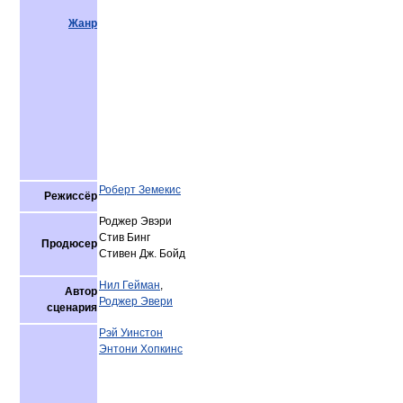
Жанр
Роберт Земекис
Режиссёр
Роджер Эвэри
Стив Бинг
Продюсер
Стивен Дж. Бойд
Нил Гейман
,
Автор
Роджер Эвери
сценария
Рэй Уинстон
Энтони Хопкинс