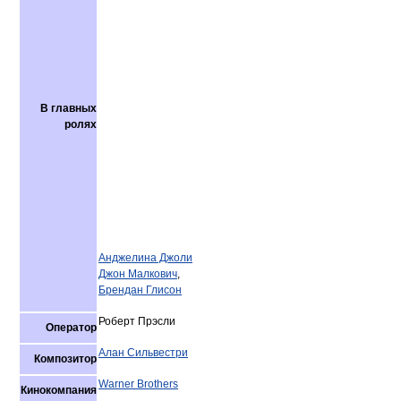
В главных
ролях
Анджелина Джоли
Джон Малкович
,
Брендан Глисон
Роберт Прэсли
Оператор
Алан Сильвестри
Композитор
Warner Brothers
Кинокомпания