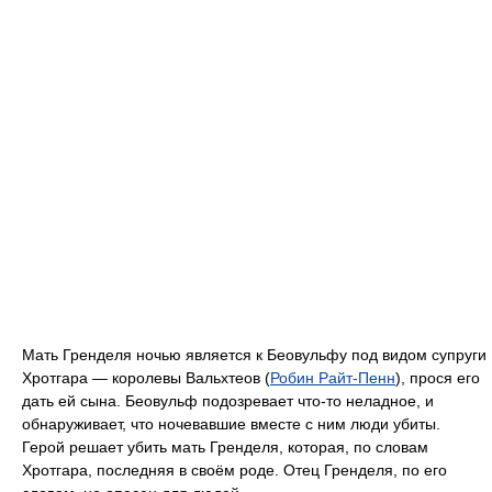
Мать Гренделя ночью является к Беовульфу под видом супруги
Хротгара — королевы Вальхтеов (
Робин Райт-Пенн
), прося его
дать ей сына. Беовульф подозревает что-то неладное, и
обнаруживает, что ночевавшие вместе с ним люди убиты.
Герой решает убить мать Гренделя, которая, по словам
Хротгара, последняя в своём роде. Отец Гренделя, по его