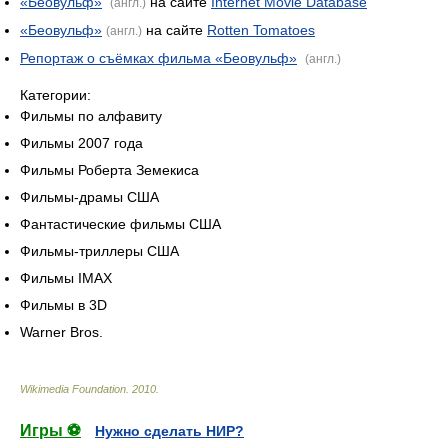
«Беовульф»
на сайте
Internet Movie Database
(англ.)
«Беовульф»
на сайте
Rotten Tomatoes
(англ.)
Репортаж о съёмках фильма «Беовульф»
(англ.)
Категории:
Фильмы по алфавиту
Фильмы 2007 года
Фильмы Роберта Земекиса
Фильмы-драмы США
Фантастические фильмы США
Фильмы-триллеры США
Фильмы IMAX
Фильмы в 3D
Warner Bros.
Wikimedia Foundation
.
2010
.
Игры ⚽
Нужно сделать НИР?