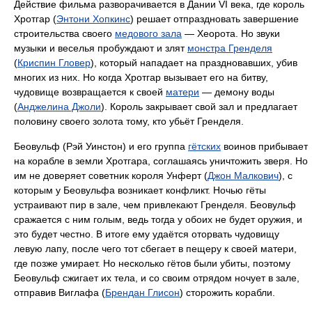
Действие фильма разворачивается в Дании VI века, где король
Хротгар (
Энтони Хопкинс
) решает отпраздновать завершение
строительства своего
медового зала
— Хеорота. Но звуки
музыки и веселья пробуждают и злят
монстра Гренделя
(
Криспин Гловер
), который нападает на праздновавших, убив
многих из них. Но когда Хротгар вызывает его на битву,
чудовище возвращается к своей
матери
— демону воды
(
Анджелина Джоли
). Король закрывает свой зал и предлагает
половину своего золота тому, кто убьёт Гренделя.
Беовульф (Рэй Уинстон) и его группа
гётских
воинов прибывает
на корабле в земли Хротгара, соглашаясь уничтожить зверя. Но
им не доверяет советник короля Унферт (
Джон Малкович
), с
которым у Беовульфа возникает конфликт. Ночью гёты
устраивают пир в зале, чем привлекают Гренделя. Беовульф
сражается с ним голым, ведь тогда у обоих не будет оружия, и
это будет честно. В итоге ему удаётся оторвать чудовищу
левую лапу, после чего тот сбегает в пещеру к своей матери,
где позже умирает. Но несколько гётов были убиты, поэтому
Беовульф сжигает их тела, и со своим отрядом ночует в зале,
отправив Виглафа (
Брендан Глисон
) сторожить корабли.