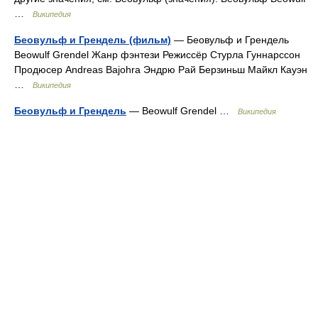
…
Википедия
Беовульф и Грендель (фильм)
— Беовульф и Грендель
Beowulf Grendel Жанр фэнтези Режиссёр Стурла Гуннарссон
Продюсер Andreas Bajohra Эндрю Рай Берзиньш Майкл Кауэн
…
Википедия
Беовульф и Грендель
— Beowulf Grendel …
Википедия