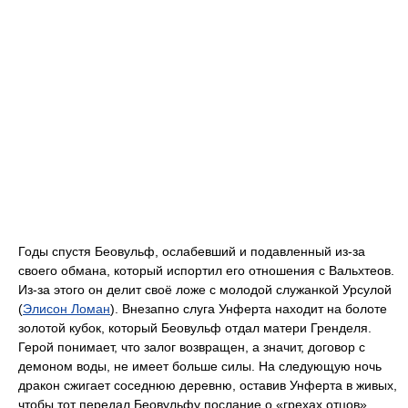
Годы спустя Беовульф, ослабевший и подавленный из-за
своего обмана, который испортил его отношения с Вальхтеов.
Из-за этого он делит своё ложе с молодой служанкой Урсулой
(
Элисон Ломан
). Внезапно слуга Унферта находит на болоте
золотой кубок, который Беовульф отдал матери Гренделя.
Герой понимает, что залог возвращен, а значит, договор с
демоном воды, не имеет больше силы. На следующую ночь
дракон сжигает соседнюю деревню, оставив Унферта в живых,
чтобы тот передал Беовульфу послание о «грехах отцов».