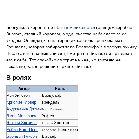
Беовульфа хоронят по
обычаям викингов
в горящем корабле.
Виглаф, ставший королём, в одиночестве наблюдает за её
уходом. Он видит, что на горящий корабль проникла мать
Гренделя, которая забирает тело Беовульфа в морскую пучину.
После этого она выныривает, смотря на Виглафа и призывая
его к себе. Тот спокойно смотрит на неё, но зрителю не
показано, какое решение принял Виглаф.
В ролях
Актёр
Роль
Рэй Уинстон
Беовульф
Криспин Гловер
Грендель
Анджелина Джоли
Мать Гренделя
Джон Малкович
Унферт
Энтони Хопкинс
Хротгар
Король
Робин Райт-Пенн
Вальхтеов
Королева
Брендан Глисон
Виглаф