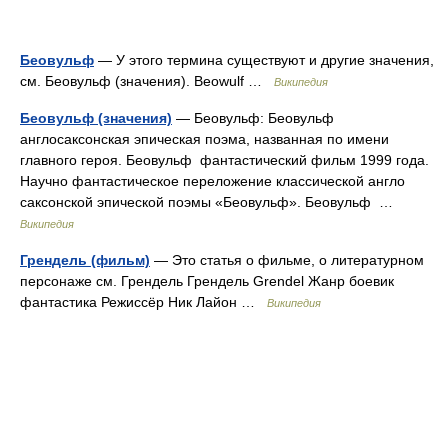
Беовульф
— У этого термина существуют и другие значения,
см. Беовульф (значения). Beowulf …
Википедия
Беовульф (значения)
— Беовульф: Беовульф
англосаксонская эпическая поэма, названная по имени
главного героя. Беовульф фантастический фильм 1999 года.
Научно фантастическое переложение классической англо
саксонской эпической поэмы «Беовульф». Беовульф …
Википедия
Грендель (фильм)
— Это статья о фильме, о литературном
персонаже см. Грендель Грендель Grendel Жанр боевик
фантастика Режиссёр Ник Лайон …
Википедия