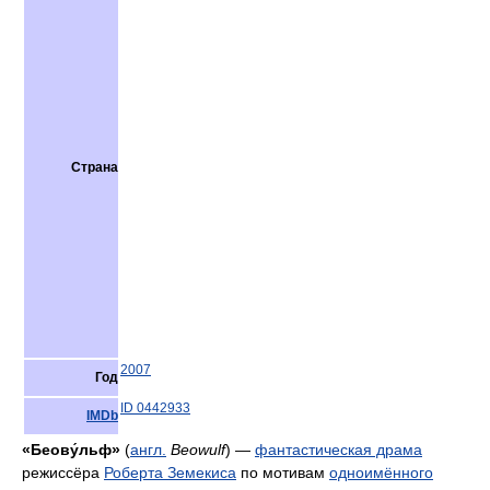
Страна
2007
Год
ID 0442933
IMDb
«Беову́льф»
(
англ.
Beowulf
) —
фантастическая драма
режиссёра
Роберта Земекиса
по мотивам
одноимённого