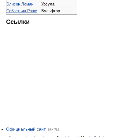
Элисон Ломан
Урсула
Себастьян Роше
Вульфгар
Ссылки
Официальный сайт
(англ.)