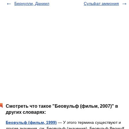
Бернулли, Даниил
Сульфат аммония
Смотреть что такое "Беовульф (фильм, 2007)" в
других словарях:
Беовульф (фильм, 1999)
— У этого термина существуют и
другие значения, см. Беовульф (значения). Беовульф Beowulf