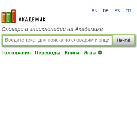
EN
DE
ES
FR
academic.ru
Словари и энциклопедии на Академике
Найти!
Толкования
Переводы
Книги
Игры ⚽