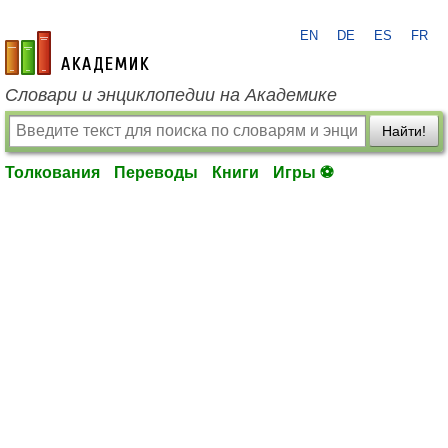
EN
DE
ES
FR
academic.ru
Словари и энциклопедии на Академике
Найти!
Толкования
Переводы
Книги
Игры ⚽