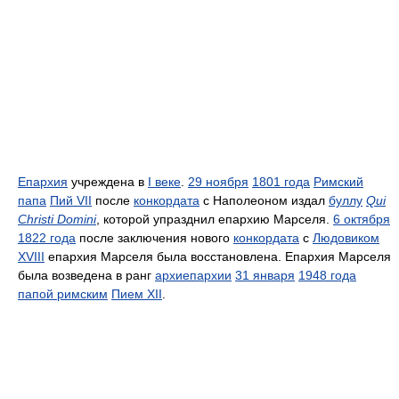
Епархия
учреждена в
I веке
.
29 ноября
1801 года
Римский
папа
Пий VII
после
конкордата
с Наполеоном издал
буллу
Qui
Christi Domini
, которой упразднил епархию Марселя.
6 октября
1822 года
после заключения нового
конкордата
с
Людовиком
XVIII
епархия Марселя была восстановлена. Епархия Марселя
была возведена в ранг
архиепархии
31 января
1948 года
папой римским
Пием XII
.