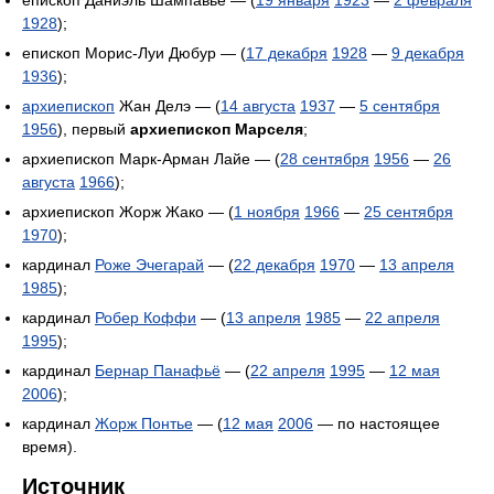
епископ Даниэль Шампавье — (
19 января
1923
—
2 февраля
1928
);
епископ Морис-Луи Дюбур — (
17 декабря
1928
—
9 декабря
1936
);
архиепископ
Жан Делэ — (
14 августа
1937
—
5 сентября
1956
), первый
архиепископ Марселя
;
архиепископ Марк-Арман Лайе — (
28 сентября
1956
—
26
августа
1966
);
архиепископ Жорж Жако — (
1 ноября
1966
—
25 сентября
1970
);
кардинал
Роже Эчегарай
— (
22 декабря
1970
—
13 апреля
1985
);
кардинал
Робер Коффи
— (
13 апреля
1985
—
22 апреля
1995
);
кардинал
Бернар Панафьё
— (
22 апреля
1995
—
12 мая
2006
);
кардинал
Жорж Понтье
— (
12 мая
2006
— по настоящее
время).
Источник