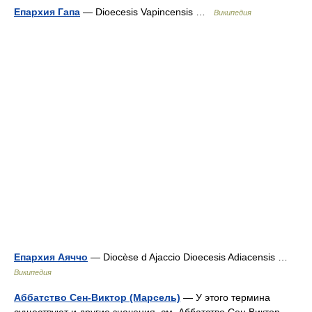
Епархия Гапа
— Dioecesis Vapincensis …
Википедия
Епархия Аяччо
— Diocèse d Ajaccio Dioecesis Adiacensis …
Википедия
Аббатство Сен-Виктор (Марсель)
— У этого термина