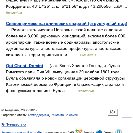
существуют и другие значения, см. Аббатство Сен Виктор.
Координаты: 43°17′26″ с. ш. 5°21′56″ в. д. / 43.290556° с.&# …
Википедия
Список римско-католических епархий (структурный вид)
— Римско католическая Церковь в своей полноте содержит
более чем 3,000 церковных юрисдикций, включая более 600
архиепархий, также военные ординариаты, апостольские
администратуры, апостольские префектуры, апостольские
викариаты, территориальные и… …
Википедия
Qui Christi Domini
— (лат. Здесь Христос Господь) булла
Римского папы Пия VII, выпущенная 29 ноября 1801 года.
Булла объявляла о новой организации церковной структуры
Католической церкви во Франции, в близлежащих странах и
французских колониях. Булла… …
Википедия
© Академик, 2000-2026
18+
Обратная связь:
Техподдержка
,
Реклама на сайте
👣 Путешествия
Экспорт словарей на сайты
, сделанные на PHP,
Joomla,
Drupal,