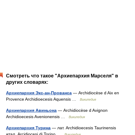
Смотреть что такое "Архиепархия Марселя" в
других словарях:
Архиепархия Экс-ан-Прованса
— Archidiocèse d Aix en
Provence Archidioecesis Aquensis …
Википедия
Архиепархия Авиньона
— Archidiocèse d Avignon
Archidioecesis Avenionensis …
Википедия
Архиепархия Турина
— лат. Archidioecesis Taurinensis
итал. Arcidiocesi di Torino …
Википедия