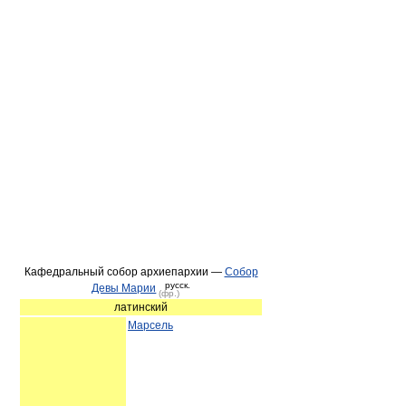
Кафедральный собор архиепархии —
Собор
русск.
Девы Марии
(фр.)
латинский
Марсель