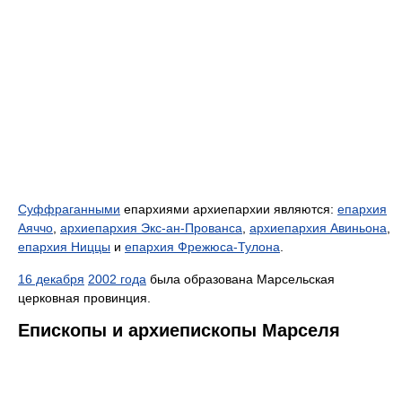
Суффраганными
епархиями архиепархии являются:
епархия
Аяччо
,
архиепархия Экс-ан-Прованса
,
архиепархия Авиньона
,
епархия Ниццы
и
епархия Фрежюса-Тулона
.
16 декабря
2002 года
была образована Марсельская
церковная провинция.
Епископы и архиепископы Марселя