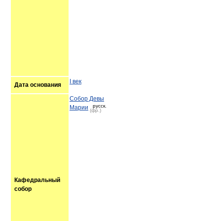
I век
Дата основания
Собор Девы
русск.
Марии
(фр.)
Кафедральный
собор