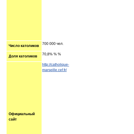
700 000 чел.
Число католиков
70,8% % %
Доля католиков
http://catholique-
marseille.cef.fr/
Официальный
сайт