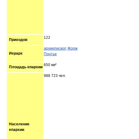
122
Приходов
архиепископ
Жорж
Иерарх
Понтье
650 км²
Площадь епархии
988 723 чел.
Население
епархии