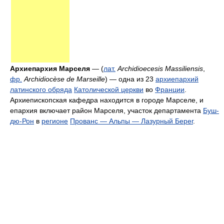
Архиепархия Марселя
— (
лат.
Archidioecesis Massiliensis
,
фр.
Archidiocèse de Marseille
) — одна из 23
архиепархий
латинского обряда
Католической церкви
во
Франции
.
Архиепископская кафедра находится в городе Марселе, и
епархия включает район Марселя, участок департамента
Буш-
дю-Рон
в
регионе
Прованс — Альпы — Лазурный Берег
.